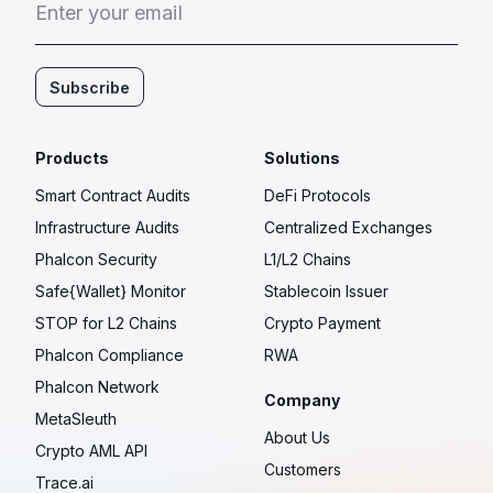
E
n
t
e
r
y
o
u
r
e
m
a
i
l
Subscribe
Products
Solutions
Smart Contract Audits
DeFi Protocols
Infrastructure Audits
Centralized Exchanges
Phalcon Security
L1/L2 Chains
Safe{Wallet} Monitor
Stablecoin Issuer
STOP for L2 Chains
Crypto Payment
Phalcon Compliance
RWA
Phalcon Network
Company
MetaSleuth
About Us
Crypto AML API
Customers
Trace.ai