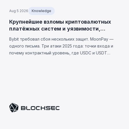
Aug 5 2026
Knowledge
Крупнейшие взломы криптовалютных
платёжных систем и уязвимости,
лежащие в их основе
Bybit требовал сбоя нескольких защит. MoonPay —
одного письма. Три атаки 2025 года: точки входа и
почему контрактный уровень, где USDC и USDT
различаются, теперь является вашей уязвимостью.