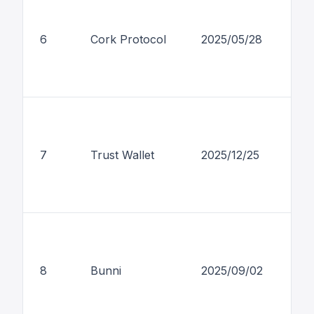
6
Cork Protocol
2025/05/28
$1
7
Trust Wallet
2025/12/25
$8
8
Bunni
2025/09/02
$8