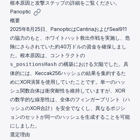
根本原因と攻撃ステップ
の詳細をご覧ください。
Panoptic
概要
2025年8月25日、PanopticはCantinaおよびSeal911
の協力のもと、ホワイトハット救出作戦を実施し、危
険にさらされていた約40万ドルの資金を確保しまし
た。根本原因は、コントラクトの
の構築における欠陥でした。具
s_positionsHash
体的には、Keccak256ハッシュの結果を集約するた
めにXOR演算を使用していたことです。単一のハッ
シュ関数自体は衝突耐性を維持していますが、XOR
の数学的な線形性は、全体のフィンガープリント（ハ
ッシュのXOR合計）を安全でなくし、異なるポジシ
ョンのセットが同一のハッシュを生成することを可能
にしました。
選定理由