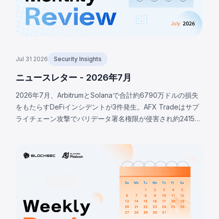
Jul 31 2026
Security Insights
ニュースレター - 2026年7月
2026年7月、ArbitrumとSolanaで合計約6790万ドルの損失
をもたらすDeFiインシデントが3件発生。AFX Tradeはサプ
ライチェーン攻撃でバリデータ署名権限が侵害され約2415万
ドルの損失。OstiumのOLPボールトはオラクル基盤の侵害に
より約2375万ドルが流出。BonkDAOは攻撃者が440万ドル
で議決権を取得し悪意ある資金移転を可決、約2000万ドル
を失った。