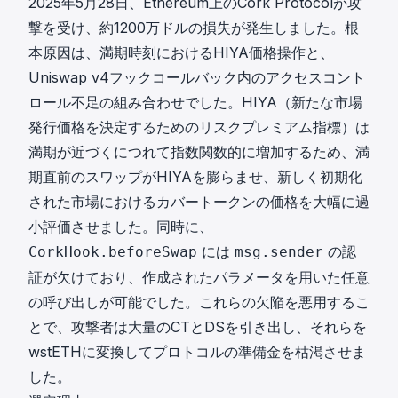
2025年5月28日、Ethereum上のCork Protocolが攻
撃を受け、約1200万ドルの損失が発生しました。根
本原因は、満期時刻におけるHIYA価格操作と、
Uniswap v4フックコールバック内のアクセスコント
ロール不足の組み合わせでした。HIYA（新たな市場
発行価格を決定するためのリスクプレミアム指標）は
満期が近づくにつれて指数関数的に増加するため、満
期直前のスワップがHIYAを膨らませ、新しく初期化
された市場におけるカバートークンの価格を大幅に過
小評価させました。同時に、
には
の認
CorkHook.beforeSwap
msg.sender
証が欠けており、作成されたパラメータを用いた任意
の呼び出しが可能でした。これらの欠陥を悪用するこ
とで、攻撃者は大量のCTとDSを引き出し、それらを
wstETHに変換してプロトコルの準備金を枯渇させま
した。