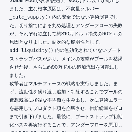
Stable Poolが攻撃を受け、900万ドル以上が流出し
ました。主な根本原因は、不変量ソルバー
内の安全ではない算術演算でし
_calc_supply()
た。切り捨てによる丸め処理とアンダーフローの失敗
が、それぞれ独立して約810万ドル（損失の90%）の
原因となりました。副次的な脆弱性として、
内の無効化されていないブート
add_liquidity()
ストラップパスがあり、メインの攻撃がプールを枯渇
させた後、さらに約90万ドルの追加流出を可能にし
ました。
攻撃者はマルチフェーズの戦略を実行しました。ま
ず、流動性を繰り返し追加・削除することでプールの
仮想残高に極端な不均衡を生み出し、次に算術エラー
を悪用してプロダクト項を崩壊させ、供給総量をゼロ
まで引き下げました。最後に、ブートストラップ初期
化パスを再実行することで、アンダーフローを悪用し