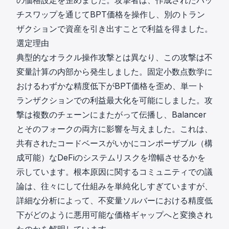
の価格設定を歪めました。攻撃者は、作成されたバッ
チスワップを通じてBPT価格を操作し、別のトラン
ザクションで資産を引き出すことで利益を得ました。
選定理由
典型的なオラクル操作攻撃とは異なり、この攻撃は不
変量計算の内部から発生しました。固定小数点数学に
おけるわずかな精度低下がBPT価格を歪め、単一ト
ランザクションでの利益最大化を可能にしました。攻
撃は複数のチェーンにまたがって伝播し、Balancer
とそのフォークの両方に影響を与えました。これは、
共有されたコードベースがいかにコンポーザブル（構
成可能）なDeFiのシステムリスクを増幅させるかを
示しています。根本原因に関するコミュニティでの議
論は、往々にして仕組みを単純化しすぎていますが、
詳細な分析によって、不変量ソルバーにおける精度低
下がどのように悪用可能な価格ギャップへと変換され