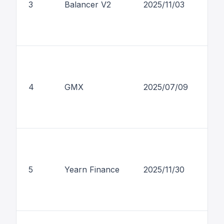
3
Balancer V2
2025/11/03
$1
4
GMX
2025/07/09
$4
5
Yearn Finance
2025/11/30
$9