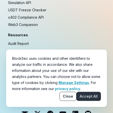
Simulation API
USDT Freeze Checker
x402 Compliance API
Web3 Companion
Resources
Audit Report
Docs
Security Incident Library
BlockSec uses cookies and other identifiers to
analyze our traffic in accordance. We also share
Blog
information about your use of our site with our
Research
analytics partners. You can choose not to allow some
Guides
type of cookies by clicking
Manage Settings
. For
Crypto Payment Playbook
more information see our
privacy policy.
Close
Accept All
Copyright © 2021-
2026
BlockSec
Terms
&
Policies
&
Disclaimer
email
X
Telegram
YouTube
Linkedin
GitHub