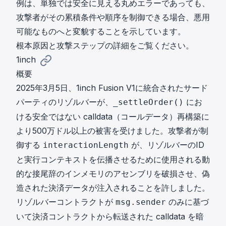
例は、単独では安全に見える丸めエラーであっても、
攻撃者がその累積条件や順序を制御できる場合、悪用
可能なものへと変貌することを示しています。
根本原因と攻撃ステップ
の詳細をご覧ください。
1inch
概要
2025年3月5日、1inch Fusion V1に統合されたサード
パーティのリゾルバーが、
にお
_settleOrder()
ける安全ではない calldata（コールデータ）再構築に
より500万ドル以上の被害を受けました。攻撃者が制
御する
が、リゾルバーのID
interactionLength
と実行コンテキストを伝播させるために使用される動
的な接尾辞のインメモリのアセンブリを破損させ、偽
造された決済データが注入されることを許しました。
リゾルバーコントラクトが
のみに基づ
msg.sender
いて決済コントラクトから転送された calldata を暗