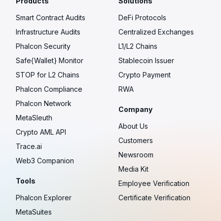
Products
Solutions
Smart Contract Audits
DeFi Protocols
Infrastructure Audits
Centralized Exchanges
Phalcon Security
L1/L2 Chains
Safe{Wallet} Monitor
Stablecoin Issuer
STOP for L2 Chains
Crypto Payment
Phalcon Compliance
RWA
Phalcon Network
Company
MetaSleuth
About Us
Crypto AML API
Customers
Trace.ai
Newsroom
Web3 Companion
Media Kit
Tools
Employee Verification
Phalcon Explorer
Certificate Verification
MetaSuites