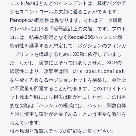
リスト内のほとんどのインシデントは、算術バグやア
クセスコントロールの欠如に遡ることができます。
Panopticの脆弱性は異なります。それはデータ構造
のレベルにおける「暗号設計上の欠陥」です。プロト
コルは、結果が基礎となるKeccak256ハッシュの衝
突耐性を継承すると想定して、ポジションのフィンガ
ープリントを構成するためにXORに依存していまし
た。しかし、実際にはそうではありません。XORの
線形性により、攻撃者は同一の
s_positionsHash
を生成する異なるポジションセットを構築し、会計上
の不変量を回避することができます。このホワイトハ
ット救出作戦により損失は防がれましたが、この根本
的な欠陥は「ハッシュの構成には、ハッシュ関数自体
と同じ慎重な設計が必要である」という重要な教訓を
与えています。
根本原因と攻撃ステップ
の詳細をご覧ください。