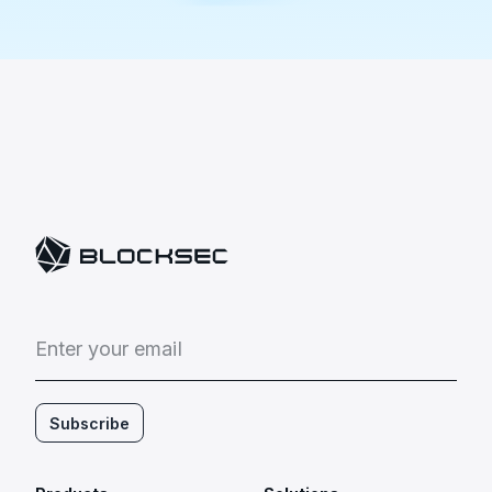
E
n
t
e
r
y
o
u
r
e
m
a
i
l
Subscribe