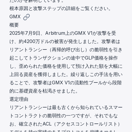
たのかを解明しています。
根本原因と攻撃ステップ
の詳細をご覧ください。
GMX
概要
2025年7月9日、Arbitrum上のGMX V1が攻撃を受
け、約4200万ドルの被害が発生しました。攻撃者は
リアントランシー（再帰的呼び出し）の脆弱性を引き
起こしてトランザクションの途中でGLP価格を操作
し、歪められた価格を使用して預け入れた額を大幅に
上回る資産を獲得しました。繰り返しこの手法を用い
ることで、攻撃者はGMX V1の流動性プールから段階
的に基礎資産を枯渇させました。
選定理由
リアントランシーは最も古くから知られているスマー
トコントラクトの脆弱性の一つですが、それでもな
お、確立されたACL（アクセスコントロールリスト）