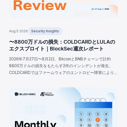
Aug 5 2026
Security Insights
〜8800万ドルの損失：COLDCARDとLULAの
エクスプロイト｜BlockSec週次レポート
2026年7月27日〜8月2日、BitcoinとBNBチェーンで計約
8800万ドルの損失をもたらす2件のインシデントが発生。
COLDCARDではファームウェアのエントロピー障害により、
RNG設定マクロの有効性ではなく存在のみを確認するビルド
ガードが決定論的なソフトウェアフォールバックへシード生
成を誘導。攻撃者は少なくとも1,370 BTC（約8800万ドル）
を窃取。BNBチェーンのLULAトークンでは、攻撃者が特権的
な`recycle()`関数を呼び出し、PancakeSwap V2のペアから
LULAを引き出して流動性を枯渇させ、約57.8万ドルの損失が
発生。