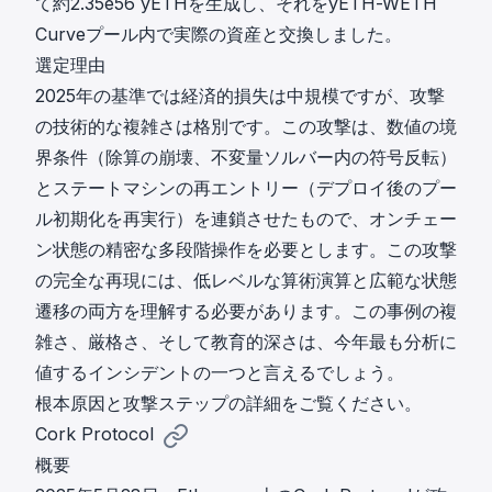
て約2.35e56 yETHを生成し、それをyETH-WETH
Curveプール内で実際の資産と交換しました。
選定理由
2025年の基準では経済的損失は中規模ですが、攻撃
の技術的な複雑さは格別です。この攻撃は、数値の境
界条件（除算の崩壊、不変量ソルバー内の符号反転）
とステートマシンの再エントリー（デプロイ後のプー
ル初期化を再実行）を連鎖させたもので、オンチェー
ン状態の精密な多段階操作を必要とします。この攻撃
の完全な再現には、低レベルな算術演算と広範な状態
遷移の両方を理解する必要があります。この事例の複
雑さ、厳格さ、そして教育的深さは、今年最も分析に
値するインシデントの一つと言えるでしょう。
根本原因と攻撃ステップ
の詳細をご覧ください。
Cork Protocol
概要