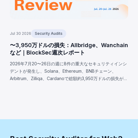
Jul 30 2026
Security Audits
〜3,950万ドルの損失：Allbridge、Wanchain
など｜BlockSec週次レポート
2026年7月20〜26日の週に8件の重大なセキュリティインシ
デントが発生し、Solana、Ethereum、BNBチェーン、
Arbitrum、Zilliqa、Cardanoで総額約3,950万ドルの損失が生
じた。注目のAllbridge Coreインシデント（約165万ドル）で
は、同一のPoolアカウントがスワップの両ロールで受け入れ
られるSolanaの入力検証の欠陥が露呈し、デプロイ済みバイ
ナリから分析が再構築された。他にはWanchain（約50万ド
ル）、Zilliqa（約40万ドル）、Lien Finance（約54万ドル）
も分析された。