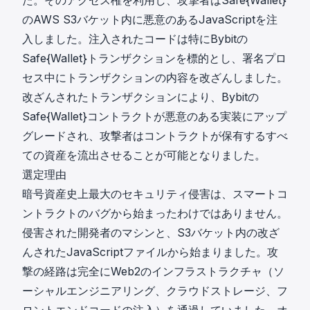
た。そのアクセス権を利用し、攻撃者はSafe{Wallet}
のAWS S3バケット内に悪意のあるJavaScriptを注
入しました。注入されたコードは特にBybitの
Safe{Wallet}トランザクションを標的とし、署名プロ
セス中にトランザクションの内容を改ざんしました。
改ざんされたトランザクションにより、Bybitの
Safe{Wallet}コントラクトが悪意のある実装にアップ
グレードされ、攻撃者はコントラクトが保有するすべ
ての資産を流出させることが可能となりました。
選定理由
暗号資産史上最大のセキュリティ侵害は、スマートコ
ントラクトのバグから始まったわけではありません。
侵害された開発者のマシンと、S3バケット内の改ざ
んされたJavaScriptファイルから始まりました。攻
撃の経路は完全にWeb2のインフラストラクチャ（ソ
ーシャルエンジニアリング、クラウドストレージ、フ