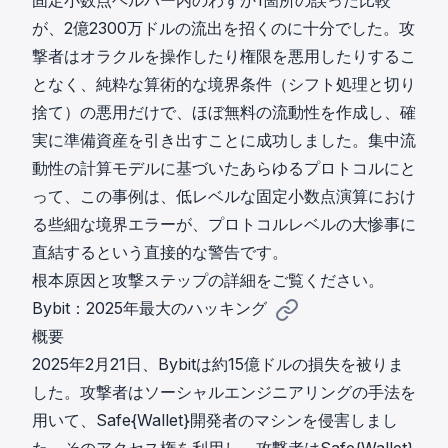
固定小数点ヘルパー内のわずか1箇所の誤った比較
が、2億2300万ドルの流出を招くのに十分でした。攻
撃者はオラクルを操作したり権限を悪用したりするこ
となく、純粋な算術的な境界条件（シフト処理と切り
捨て）の悪用だけで、ほぼ無料の流動性を作成し、確
実に準備資産を引き出すことに成功しました。集中流
動性の計算モデルに基づいたあらゆるプロトコルにと
って、この事例は、低レベルな固定小数点演算におけ
る些細な境界エラーが、プロトコルレベルの大惨事に
直結するという直接的な警告です。
根本原因と攻撃ステップ
の詳細をご覧ください。
Bybit：2025年最大のハッキング
概要
2025年2月21日、Bybitは約15億ドルの損失を被りま
した。攻撃者はソーシャルエンジニアリングの手法を
用いて、Safe{Wallet}開発者のマシンを侵害しまし