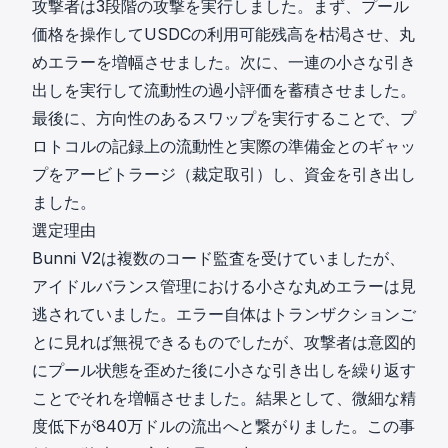
攻撃者は3段階の攻撃を実行しました。まず、プール
価格を操作してUSDCの利用可能残高を枯渇させ、丸
めエラーを増幅させました。次に、一連の小さな引き
出しを実行して流動性の過小評価を蓄積させました。
最後に、方向性のあるスワップを実行することで、プ
ロトコルの記録上の流動性と実際の準備金とのギャッ
プをアービトラージ（裁定取引）し、資金を引き出し
ました。
選定理由
Bunni V2は複数のコード監査を受けていましたが、
アイドルバランス管理における小さな丸めエラーは見
逃されていました。エラー自体はトランザクションご
とに見れば無視できるものでしたが、攻撃者は意図的
にプール状態を歪めた後に小さな引き出しを繰り返す
ことでそれを増幅させました。結果として、微細な精
度低下が840万ドルの流出へと繋がりました。この事