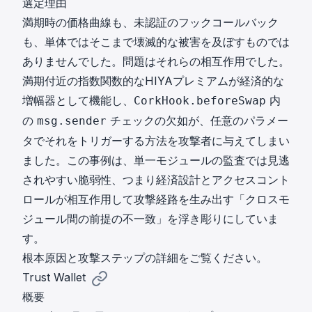
選定理由
満期時の価格曲線も、未認証のフックコールバック
も、単体ではそこまで壊滅的な被害を及ぼすものでは
ありませんでした。問題はそれらの相互作用でした。
満期付近の指数関数的なHIYAプレミアムが経済的な
増幅器として機能し、
内
CorkHook.beforeSwap
の
チェックの欠如が、任意のパラメー
msg.sender
タでそれをトリガーする方法を攻撃者に与えてしまい
ました。この事例は、単一モジュールの監査では見逃
されやすい脆弱性、つまり経済設計とアクセスコント
ロールが相互作用して攻撃経路を生み出す「クロスモ
ジュール間の前提の不一致」を浮き彫りにしていま
す。
根本原因と攻撃ステップ
の詳細をご覧ください。
Trust Wallet
概要