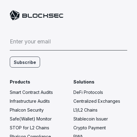
E
n
t
e
r
y
o
u
r
e
m
a
i
l
Subscribe
Products
Solutions
Smart Contract Audits
DeFi Protocols
Infrastructure Audits
Centralized Exchanges
Phalcon Security
L1/L2 Chains
Safe{Wallet} Monitor
Stablecoin Issuer
STOP for L2 Chains
Crypto Payment
Phalcon Compliance
RWA