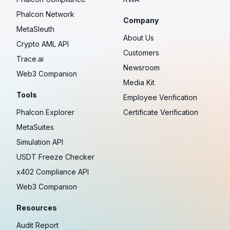
Phalcon Network
Company
MetaSleuth
About Us
Crypto AML API
Customers
Trace.ai
Newsroom
Web3 Companion
Media Kit
Tools
Employee Verification
Phalcon Explorer
Certificate Verification
MetaSuites
Simulation API
USDT Freeze Checker
x402 Compliance API
Web3 Companion
Resources
Audit Report