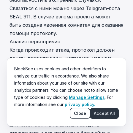
Связаться с ними можно через
Telegram-бота
SEAL 911
. В случае взлома проекта может
быть создана «военная комната» для оказания
помощи протоколу.
Анализ первопричин
Когда происходит атака, протокол должен
понять первопричину, например, наличие
уязвимости в смарт-контрактах и то, как она
BlockSec uses cookies and other identifiers to
была использована. Для этого нужны
analyze our traffic in accordance. We also share
полезные инструменты анализа транзакций
information about your use of our site with our
analytics partners. You can choose not to allow some
атаки. Для этой цели можно использовать
type of cookies by clicking
Manage Settings
. For
Phalcon Explorer
,
OpenChain
и
Tenderly
.
more information see our
privacy policy.
Отслеживание потока средств
Close
Accept All
Отслеживание потока средств необходимо
для мониторинга начальных средств
атакующего и его прибыли в блокчейне с