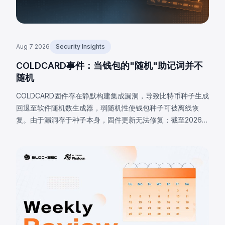
Aug 7 2026
Security Insights
COLDCARD事件：当钱包的"随机"助记词并不
随机
COLDCARD固件存在静默构建集成漏洞，导致比特币种子生成
回退至软件随机数生成器，弱随机性使钱包种子可被离线恢
复。由于漏洞存于种子本身，固件更新无法修复；截至2026年
8月7日，已核实损失达1,405 BTC（约9100万美元），私下估
计高达2,055 BTC。