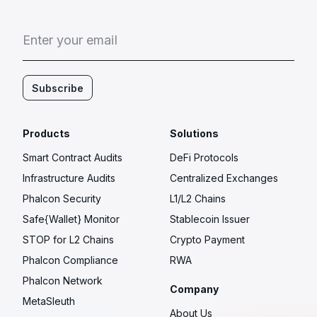
E
n
t
e
r
y
o
u
r
e
m
a
i
l
Subscribe
Products
Solutions
Smart Contract Audits
DeFi Protocols
Infrastructure Audits
Centralized Exchanges
Phalcon Security
L1/L2 Chains
Safe{Wallet} Monitor
Stablecoin Issuer
STOP for L2 Chains
Crypto Payment
Phalcon Compliance
RWA
Phalcon Network
Company
MetaSleuth
About Us