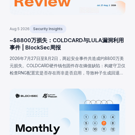
Aug 5 2026
Security Insights
~$8800万损失：COLDCARD与LULA漏洞利用
事件 | BlockSec周报
2026年7月27日至8月2日，两起安全事件共造成约8800万美
元损失。COLDCARD硬件钱包固件存在熵值缺陷：构建守卫仅
检查RNG配置宏是否存在而非是否启用，导致种子生成回退至
确定性软件路径，攻击者借此恢复受影响种子并分批盗取至少
1370枚BTC（约8800万美元）。BNB链上LULA代币因业务逻
辑漏洞损失约57.8万美元，攻击者触发特权函数`recycle()`，
从PancakeSwap V2池提取LULA并重置储备，耗尽流动性。