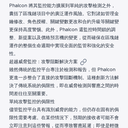
Phalcon 將其監控能力擴展到單純的攻擊檢測之外，
囊括了區塊鏈項目中的廣泛運作風險。它對諸如管理金
鑰修改、角色授權、關鍵變數更改和合約升級等關鍵變
更保持高度警惕。此外，Phalcon 還監控時間鎖的調
整、新提案以及價格預言機的變更，從而確保在區塊鏈
運作的整個生命週期中實現全面的監管和強化的安全
性。
超越威脅監控：攻擊阻斷解決方案
雖然傳統的監控平台專注於檢測和報告，但 Phalcon
更進一步整合了直接的攻擊阻斷機制。這種創新方法解
決了傳統系統的侷限性，即在威脅檢測與響應之間的時
間差往往至關重要。
單純攻擊監控的侷限性
儘管監控平台具有識別威脅的能力，但仍存在固有的侷
限性需要考慮。在某些情況下，預期的接收者可能不會
立即注意到這些警報，從而導致響應延遲；即使是輕微