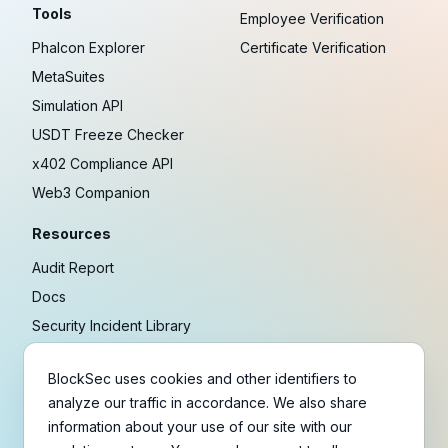
Tools
Employee Verification
Phalcon Explorer
Certificate Verification
MetaSuites
Simulation API
USDT Freeze Checker
x402 Compliance API
Web3 Companion
Resources
Audit Report
Docs
Security Incident Library
Blog
BlockSec uses cookies and other identifiers to
Research
analyze our traffic in accordance. We also share
Guides
information about your use of our site with our
Crypto Payment Playbook