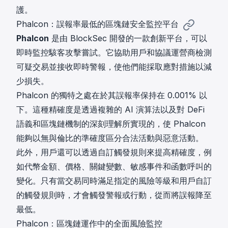
護。
Phalcon：誤報率最低的區塊鏈安全監控平台
Phalcon
是由
BlockSec
開發的一款創新平台，可以
即時監控駭客攻擊嘗試。它協助用戶和協議運營商檢測
可疑交易並接收即時警報，使他們能採取應對措施以減
少損失。
Phalcon 的獨特之處在於其誤報率保持在 0.001% 以
下。這種精確度是透過複雜的 AI 演算法以及對 DeFi
語義和區塊鏈機制的深刻理解所實現的，使 Phalcon
能夠以無與倫比的準確度區分合法活動與惡意活動。
此外，用戶還可以透過自訂觸發規則來提高精確度，例
如代幣金額、價格、關鍵變數、敏感事件和函數呼叫的
變化。只有當交易同時滿足指定的風險等級和用戶自訂
的觸發規則時，才會觸發警報或行動，從而將誤報降至
最低。
Phalcon：區塊鏈運作中的全面風險監控