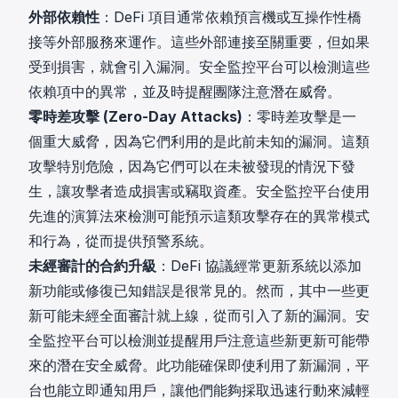
外部依賴性
：DeFi 項目通常依賴預言機或互操作性橋
接等外部服務來運作。這些外部連接至關重要，但如果
受到損害，就會引入漏洞。安全監控平台可以檢測這些
依賴項中的異常，並及時提醒團隊注意潛在威脅。
零時差攻擊 (Zero-Day Attacks)
：零時差攻擊是一
個重大威脅，因為它們利用的是此前未知的漏洞。這類
攻擊特別危險，因為它們可以在未被發現的情況下發
生，讓攻擊者造成損害或竊取資產。安全監控平台使用
先進的演算法來檢測可能預示這類攻擊存在的異常模式
和行為，從而提供預警系統。
未經審計的合約升級
：DeFi 協議經常更新系統以添加
新功能或修復已知錯誤是很常見的。然而，其中一些更
新可能未經全面審計就上線，從而引入了新的漏洞。安
全監控平台可以檢測並提醒用戶注意這些新更新可能帶
來的潛在安全威脅。此功能確保即使利用了新漏洞，平
台也能立即通知用戶，讓他們能夠採取迅速行動來減輕