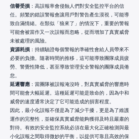
信譽受損
：高誤報率會侵蝕人們對安全監控平台的信
任。頻繁的錯誤警報會讓用戶對警告產生漠視，可能導
致自滿情緒。在類似「狼來了」的情況下，重要的警報
可能會被當作又一次誤報而忽略，從而增加了真實威脅
未被處理的風險。
資源耗損
：持續驗證每個警報的準確性會給人員帶來不
必要的負擔。隨著時間的推移，這可能導致團隊成員疲
勞、警覺性降低，甚至導致管理安全警報的團隊成員倦
怠。
延遲響應
：當團隊被誤報淹沒時，對真實威脅的響應時
間可能會大幅延遲。這種延遲可能是致命的，因為中和
威脅的速度通常決定了它可能造成的損害程度。
因此，最小化誤報不僅是為了減少干擾，更是為了維護
運作的完整性，並確保真實威脅能夠獲得及時且嚴肅的
對待。有效的安全監控系統必須在最大化正確檢測與最
小化誤報之間取得微妙的平衡，以提供可靠且高效的保