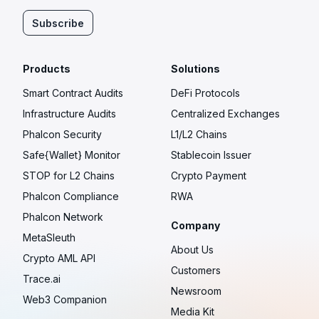
Subscribe
Products
Solutions
Smart Contract Audits
DeFi Protocols
Infrastructure Audits
Centralized Exchanges
Phalcon Security
L1/L2 Chains
Safe{Wallet} Monitor
Stablecoin Issuer
STOP for L2 Chains
Crypto Payment
Phalcon Compliance
RWA
Phalcon Network
Company
MetaSleuth
About Us
Crypto AML API
Customers
Trace.ai
Newsroom
Web3 Companion
Media Kit