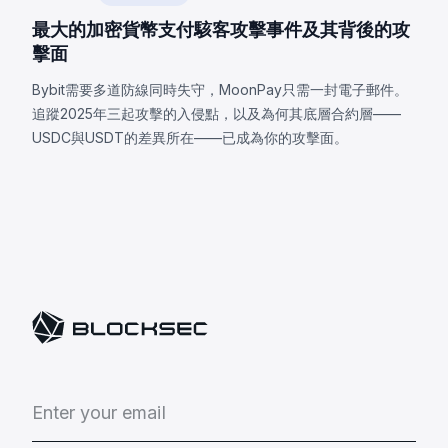
最大的加密貨幣支付駭客攻擊事件及其背後的攻
擊面
Bybit需要多道防線同時失守，MoonPay只需一封電子郵件。
追蹤2025年三起攻擊的入侵點，以及為何其底層合約層——
USDC與USDT的差異所在——已成為你的攻擊面。
E
n
t
e
r
y
o
u
r
e
m
a
i
l