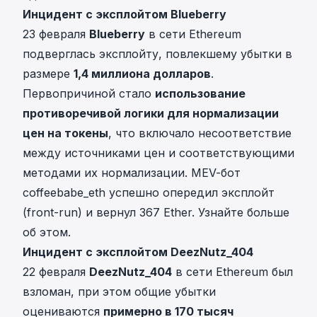
Инцидент с эксплойтом Blueberry
23 февраля
Blueberry
в сети Ethereum
подверглась эксплойту, повлекшему убытки в
размере
1,4 миллиона долларов
.
Первопричиной стало
использование
противоречивой логики для нормализации
цен на токены
, что включало несоответствие
между источниками цен и соответствующими
методами их нормализации. MEV-бот
coffeebabe_eth успешно опередил эксплойт
(front-run) и вернул 367 Ether.
Узнайте больше
об этом
.
Инцидент с эксплойтом DeezNutz_404
22 февраля
DeezNutz_404
в сети Ethereum был
взломан, при этом общие убытки
оцениваются
примерно в 170 тысяч