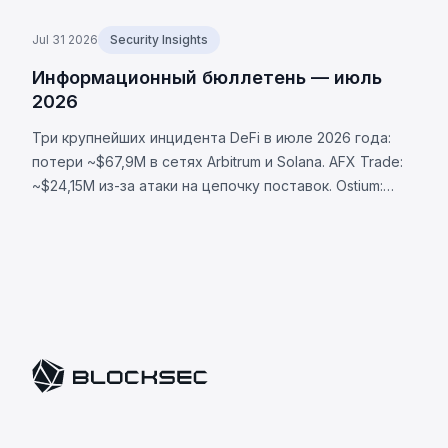
Jul 31 2026
Security Insights
Информационный бюллетень — июль
2026
Три крупнейших инцидента DeFi в июле 2026 года:
потери ~$67,9M в сетях Arbitrum и Solana. AFX Trade:
~$24,15M из-за атаки на цепочку поставок. Ostium:
~$23,75M через скомпрометированный оракул.
BonkDAO: ~$20M через захват голосования за $4,4M.