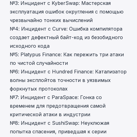
№3:
Инцидент с KyberSwap: Мастерская
эксплуатация ошибок округления с помощью
чрезвычайно тонких вычислений
№4:
Инцидент с Curve: Ошибка компилятора
создает дефектный байт-код из безобидного
исходного кода
№5:
Platypus Finance: Как пережить три атаки
по чистой случайности
№6:
Инцидент с Hundred Finance: Катализатор
волны эксплойтов точности в уязвимых
форкнутых протоколах
№7:
Инцидент с ParaSpace: Гонка со
временем для предотвращения самой
критической атаки в индустрии
№8:
Инцидент с SushiSwap: Неуклюжая
попытка спасения, приведшая к серии