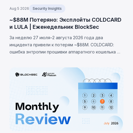
Aug 5 2026
Security Insights
~$88M Потеряно: Эксплойты COLDCARD
и LULA | Еженедельник BlockSec
За неделю 27 июля–2 августа 2026 года два
инцидента привели к потерям ~$88M. COLDCARD:
ошибка энтропии прошивки аппаратного кошелька —
неверная проверка макроса RNG направляла
генерацию сида на детерминированный фолбэк,
позволив украсть 1370 BTC (~$88M). LULA (BNB Chain):
логическая уязвимость позволила вызвать `recycle()`,
слив ~$578K из пула PancakeSwap V2.