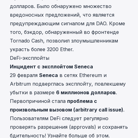
долларов. Было обнаружено множество
вредоносных предложений, что является
предупреждающим сигналом для DAO. Кроме
того, бэкдор, обнаруженный во фронтенде
Tornado Cash, позволил злоумышленникам
украсть более 3200 Ether.
DeFi-эксплойты
Инцидент с эксплойтом Seneca
29 февраля
Seneca
в сетях Ethereum и
Arbitrum подверглась эксплойту, повлекшему
убытки в размере
6 миллионов долларов
.
Первопричиной стала
проблема с
произвольным вызовом (arbitrary call issue)
.
Пользователям DeFi следует регулярно
проверять разрешения (approvals) и сохранять
бдительность!
Узнайте больше об этом
.