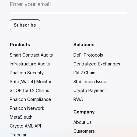
E
n
t
e
r
y
o
u
r
e
m
a
i
l
Subscribe
Products
Solutions
Smart Contract Audits
DeFi Protocols
Infrastructure Audits
Centralized Exchanges
Phalcon Security
L1/L2 Chains
Safe{Wallet} Monitor
Stablecoin Issuer
STOP for L2 Chains
Crypto Payment
Phalcon Compliance
RWA
Phalcon Network
Company
MetaSleuth
About Us
Crypto AML API
Customers
Trace.ai