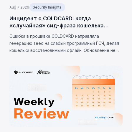
Aug 7 2026
Security Insights
Инцидент с COLDCARD: когда
«случайная» сид-фраза кошелька
оказалась не случайной
Ошибка в прошивке COLDCARD направляла
генерацию seed на слабый программный ГСЧ, делая
кошельки восстановимыми офлайн. Обновление не
устраняет проблему. К 7 августа 2026 г.
подтверждённые потери — 1 405 BTC (~$91 млн),
оценки до 2 055 BTC.