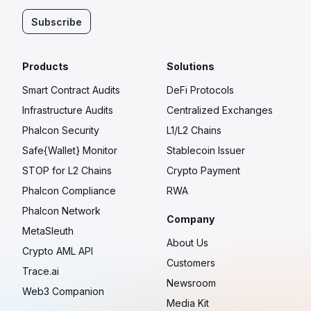
Subscribe
Products
Solutions
Smart Contract Audits
DeFi Protocols
Infrastructure Audits
Centralized Exchanges
Phalcon Security
L1/L2 Chains
Safe{Wallet} Monitor
Stablecoin Issuer
STOP for L2 Chains
Crypto Payment
Phalcon Compliance
RWA
Phalcon Network
Company
MetaSleuth
About Us
Crypto AML API
Customers
Trace.ai
Newsroom
Web3 Companion
Media Kit