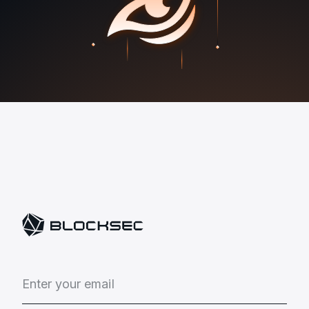
E
n
t
e
r
y
o
u
r
e
m
a
i
l