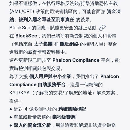
如果不這樣做，在執行嚴格反洗錢/打擊資助恐怖主義
(AML/CFT) 政策的司法管轄區內，可能會面臨
資金凍
結、被列入黑名單甚至刑事責任
的後果。
BlockSec 的回應：賦能更安全的鏈上活動
在
BlockSec
，我們已將所有新受制裁的個人和實體
（包括來自
太子集團
和
匯旺網絡
的相關人員）整合
進我們的威脅情報資料庫中。
這些更新現已同步至
Phalcon Compliance
平台，能
實時檢測相關錢包與交易。
為了支援
個人用戶與中小企業
，我們推出了
Phalcon
Compliance 自助服務平台
，這是一個精簡的
KYT/KYA（了解您的交易/了解您的地址）解決方案，
提供：
● 針對 4 億多個地址的
精確風險標記
● 單筆或批量篩選的
毫秒級響應
●
深入的資金流分析
，用於追蹤和解讀非法資金鏈條