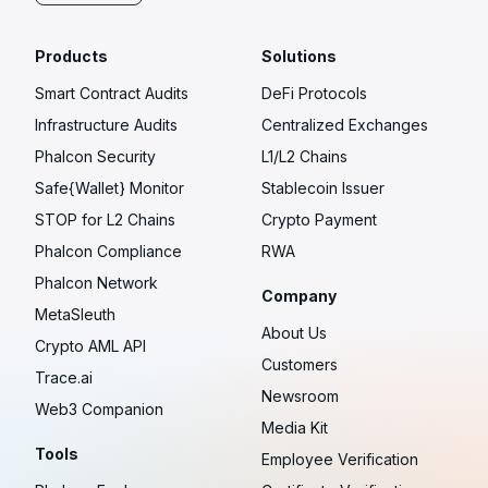
Products
Solutions
Smart Contract Audits
DeFi Protocols
Infrastructure Audits
Centralized Exchanges
Phalcon Security
L1/L2 Chains
Safe{Wallet} Monitor
Stablecoin Issuer
STOP for L2 Chains
Crypto Payment
Phalcon Compliance
RWA
Phalcon Network
Company
MetaSleuth
About Us
Crypto AML API
Customers
Trace.ai
Newsroom
Web3 Companion
Media Kit
Tools
Employee Verification