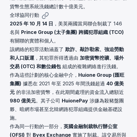
貨幣生態系統洗錢總計數十億美元。
全球協同行動
2025 年 10 月 14 日
，美英兩國當局聯合制裁了 146
名與
Prince Group (太子集團) 跨國犯罪組織 (TCO)
有關聯的實體和個人。
該網絡的犯罪活動涵蓋了
欺詐、敲詐勒索、強迫勞動
和人口販運
，其犯罪所得透過由
加密貨幣挖礦、場外
交易 (OTC) 和數位錢包
組成的複雜網絡進行洗錢。
作為這些計劃的核心金融中介，
Huione Group (匯旺
集團)
據悉在 2021 年至 2025 年間洗錢超過
40 億美
元
的非法加密貨幣，在此期間處理的資金流入總額近
980 億美元
。其子公司
HuionePay
涉嫌為殺豬盤團
夥、暗網市場甚至北韓網路犯罪組織提供金融基礎設
施。
作為同一行動的一部分，
英國金融制裁執行辦公室
(OFSI)
對
Byex Exchange
實施了制裁。該交易所與