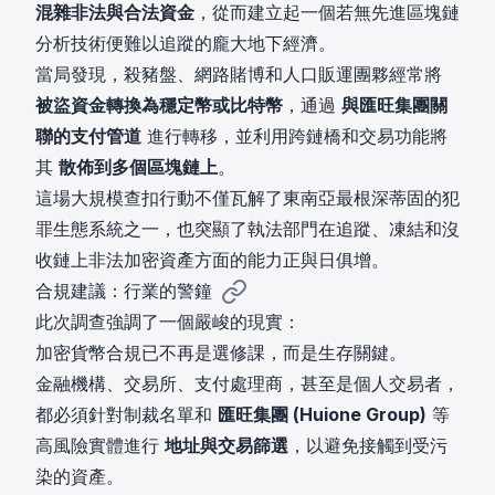
混雜非法與合法資金
，從而建立起一個若無先進區塊鏈
分析技術便難以追蹤的龐大地下經濟。
當局發現，殺豬盤、網路賭博和人口販運團夥經常將
被盜資金轉換為穩定幣或比特幣
，通過
與匯旺集團關
聯的支付管道
進行轉移，並利用跨鏈橋和交易功能將
其
散佈到多個區塊鏈上
。
這場大規模查扣行動不僅瓦解了東南亞最根深蒂固的犯
罪生態系統之一，也突顯了執法部門在追蹤、凍結和沒
收鏈上非法加密資產方面的能力正與日俱增。
合規建議：行業的警鐘
此次調查強調了一個嚴峻的現實：
加密貨幣合規已不再是選修課，而是生存關鍵。
金融機構、交易所、支付處理商，甚至是個人交易者，
都必須針對制裁名單和
匯旺集團 (Huione Group)
等
高風險實體進行
地址與交易篩選
，以避免接觸到受污
染的資產。