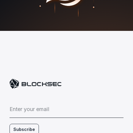
E
n
t
e
r
y
o
u
r
e
m
a
i
l
Subscribe