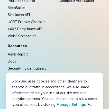
Phalcon Explorer
Certificate Verification
MetaSuites
Simulation API
USDT Freeze Checker
x402 Compliance API
Web3 Companion
Resources
Audit Report
Docs
Security Incident Library
Blog
BlockSec uses cookies and other identifiers to
Research
analyze our traffic in accordance. We also share
Guides
information about your use of our site with our
Crypto Payment Playbook
analytics partners. You can choose not to allow some
type of cookies by clicking
Manage Settings
. For
Copyright © 2021-
2026
BlockSec