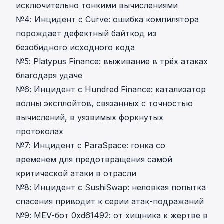
исключительно тонкими вычислениями
№4: Инцидент с Curve: ошибка компилятора
порождает дефектный байткод из
безобидного исходного кода
№5: Platypus Finance: выживание в трёх атаках
благодаря удаче
№6: Инцидент с Hundred Finance: катализатор
волны эксплойтов, связанных с точностью
вычислений, в уязвимых форкнутых
протоколах
№7: Инцидент с ParaSpace: гонка со
временем для предотвращения самой
критической атаки в отрасли
№8: Инцидент с SushiSwap: неловкая попытка
спасения приводит к серии атак-подражаний
№9: MEV-бот 0xd61492: от хищника к жертве в