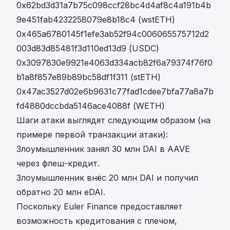
0x62bd3d31a7b75c098ccf28bc4d4af8c4a191b4b
9e451fab4232258079e8b18c4 (wstETH)
0x465a6780145f1efe3ab52f94c006065575712d2
003d83d85481f3d110ed13d9 (USDC)
0x3097830e9921e4063d334acb82f6a79374f76f0
b1a8f857e89b89bc58df1f311 (stETH)
0x47ac3527d02e6b9631c77fad1cdee7bfa77a8a7b
fd4880dccbda5146ace4088f (WETH)
Шаги атаки выглядят следующим образом (на
примере
первой транзакции атаки
):
Злоумышленник занял 30 млн DAI в AAVE
через флеш-кредит.
Злоумышленник внёс 20 млн DAI и получил
обратно 20 млн eDAI.
Поскольку Euler Finance предоставляет
возможность кредитования с плечом,