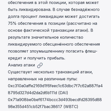
обеспечения в этой позиции, которая может
быть ликвидирована. В случае безнадёжного
долга процент ликвидации может достигать
75% обеспечения в позиции (рассчитано на
основе фактической транзакции атаки). В
результате значительное количество
ликвидируемого обесценённого обеспечения
позволяет злоумышленнику погасить флеш-
кредит и получить прибыль.
Анализ атаки
Существует несколько транзакций атаки,
направленных на различные пулы:
0xc310a0affe2169d1f6feec1c63dbc7f7c62a887fa4
8795d327d4d2da2d6b111d (DAI)
0x71a908be0bef6174bccc3d493becdfd28395d88
98e355d451cb52f7bac38617 (WBTC)