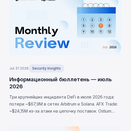
логическая уязвимость позволила вызвать `recycle()`,
слив ~$578K из пула PancakeSwap V2.
Jul 31 2026
Security Insights
Информационный бюллетень — июль
2026
Три крупнейших инцидента DeFi в июле 2026 года:
потери ~$67,9M в сетях Arbitrum и Solana. AFX Trade:
~$24,15M из-за атаки на цепочку поставок. Ostium:
~$23,75M через скомпрометированный оракул.
BonkDAO: ~$20M через захват голосования за $4,4M.