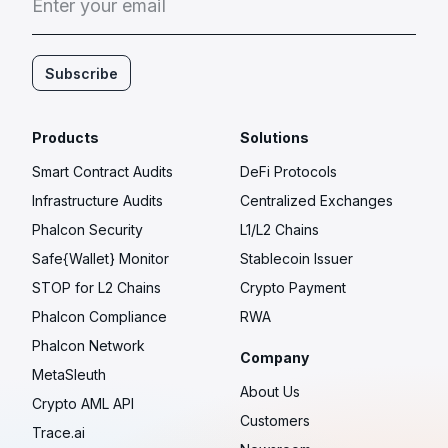
E
n
t
e
r
y
o
u
r
e
m
a
i
l
Subscribe
Products
Solutions
Smart Contract Audits
DeFi Protocols
Infrastructure Audits
Centralized Exchanges
Phalcon Security
L1/L2 Chains
Safe{Wallet} Monitor
Stablecoin Issuer
STOP for L2 Chains
Crypto Payment
Phalcon Compliance
RWA
Phalcon Network
Company
MetaSleuth
About Us
Crypto AML API
Customers
Trace.ai