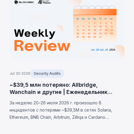
Jul 30 2026
Security Audits
~$39,5 млн потеряно: Allbridge,
Wanchain и другие | Еженедельник
BlockSec
За неделю 20–26 июля 2026 г. произошло 8
инцидентов с потерями ~$39,5M в сетях Solana,
Ethereum, BNB Chain, Arbitrum, Zilliqa и Cardano.
Allbridge Core (~$1,65M): уязвимость валидации
Solana. Wanchain (~$500K), Zilliqa (~$400K), Lien