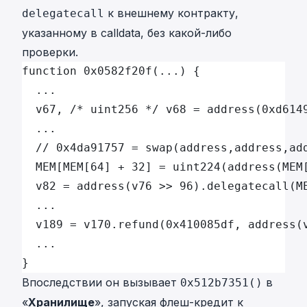
к внешнему контракту,
delegatecall
указанному в calldata, без какой-либо
проверки.
function 0x0582f20f(...) {
  ...
  v67, /* uint256 */ v68 = address(0xd614
  ...
  // 0x4da91757 = swap(address,address,ad
  MEM[MEM[64] + 32] = uint224(address(MEM
  v82 = address(v76 >> 96).delegatecall(M
  ...
  v189 = v170.refund(0x410085df, address(
  ...
}
Впоследствии он вызывает
в
0x512b7351()
«
Хранилище
», запуская флеш-кредит к