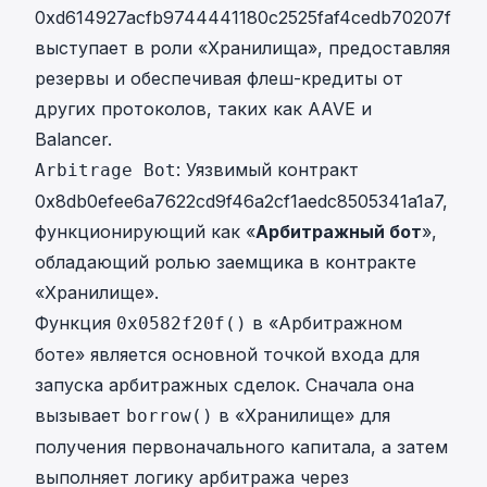
0xd614927acfb9744441180c2525faf4cedb70207f
выступает в роли «Хранилища», предоставляя
резервы и обеспечивая флеш-кредиты от
других протоколов, таких как AAVE и
Balancer.
: Уязвимый контракт
Arbitrage Bot
0x8db0efee6a7622cd9f46a2cf1aedc8505341a1a7,
функционирующий как «
Арбитражный бот
»,
обладающий ролью заемщика в контракте
«Хранилище».
Функция
в «Арбитражном
0x0582f20f()
боте» является основной точкой входа для
запуска арбитражных сделок. Сначала она
вызывает
в «Хранилище» для
borrow()
получения первоначального капитала, а затем
выполняет логику арбитража через