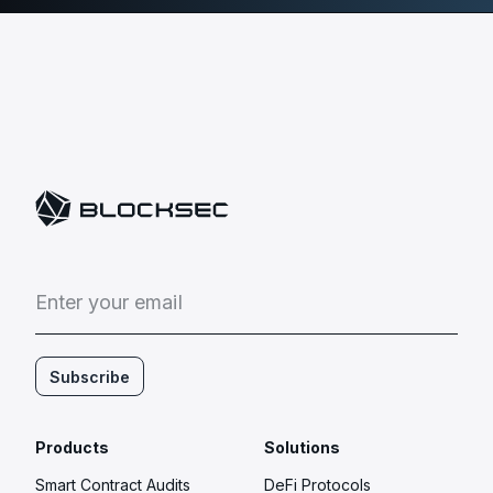
E
n
t
e
r
y
o
u
r
e
m
a
i
l
Subscribe
Products
Solutions
Smart Contract Audits
DeFi Protocols