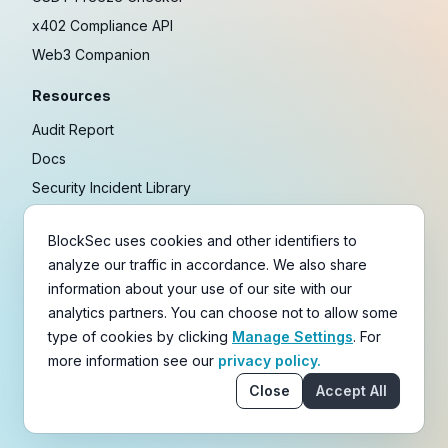
x402 Compliance API
Web3 Companion
Resources
Audit Report
Docs
Security Incident Library
Blog
BlockSec uses cookies and other identifiers to
Research
analyze our traffic in accordance. We also share
Guides
information about your use of our site with our
Crypto Payment Playbook
analytics partners. You can choose not to allow some
type of cookies by clicking
Manage Settings
. For
Copyright © 2021-
2026
BlockSec
more information see our
privacy policy.
Terms
&
Policies
&
Disclaimer
Close
Accept All
email
X
Telegram
YouTube
Linkedin
GitHub