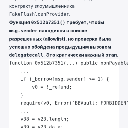
контракту злоумышленника
.
FakeFlashloanProvider
Функция
требует, чтобы
0x512b7351()
находился в списке
msg.sender
разрешенных (allowlist), но проверка была
успешно обойдена предыдущим вызовом
.
Это критически важный этап.
delegatecall
function 0x512b7351(...) public nonPayabl
    ...
    if (_borrow[msg.sender] >= 1) {
        v0 = !_refund;
    }
    require(v0, Error('BBVault: FORBIDDEN
    ...
    v38 = v23.length;
    v39 = v23.data;