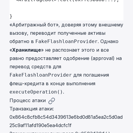
}
«Арбитражный бот», доверяя этому внешнему
вызову, переводит полученные активы
обратно в
. Однако
FakeFlashloanProvider
«
Хранилище
» не распознает этого и все
равно предоставляет одобрение (approval) на
перевод средств для
для погашения
FakeFlashloanProvider
флеш-кредита в конце выполнения
.
executeOperation()
Процесс атаки
Транзакция атаки:
0x864c8cfb8c54d3439613e6bd0d81a5ea2c5d0ad
25c9af11afd190e5ea4dcfc1f