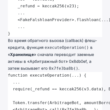
    _refund = keccak256(v23);
    ...
    <FakeFalshloanProvider>.flashloan(...
    ...
}
Во время обратного вызова (callback) флеш-
кредита, функция
в
executeOperation()
«
Хранилище
» сначала переводит заемные
активы в «Арбитражный бот» 0x8db0ef, а
затем вызывает его
.
0x7fe3ba8b()
function executeOperation(...) {
  ...
  require(_refund == keccak256(v3.data), 
  Token.transfer(ArbitrageBot, amountBorr
  <ArbitrageBot>.call(0x7fe3ba8b...);