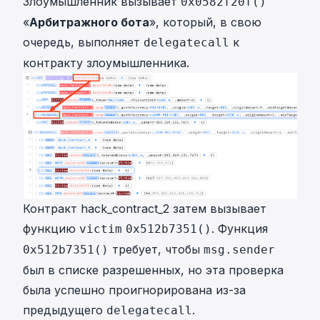
Злоумышленник вызывает
0x0582f20f()
«
Арбитражного бота
», который, в свою
очередь, выполняет
к
delegatecall
контракту злоумышленника.
Контракт
hack_contract_2
затем вызывает
функцию
. Функция
victim
0x512b7351()
требует, чтобы
0x512b7351()
msg.sender
был в списке разрешенных, но эта проверка
была успешно проигнорирована из-за
предыдущего
.
delegatecall