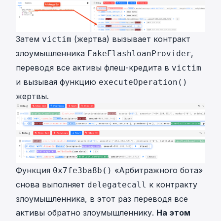
Затем
(жертва) вызывает контракт
victim
злоумышленника
,
FakeFlashloanProvider
переводя все активы флеш-кредита в
victim
и вызывая функцию
executeOperation()
жертвы.
Функция
«Арбитражного бота»
0x7fe3ba8b()
снова выполняет
к
контракту
delegatecall
злоумышленника
, в этот раз переводя все
активы обратно злоумышленнику.
На этом