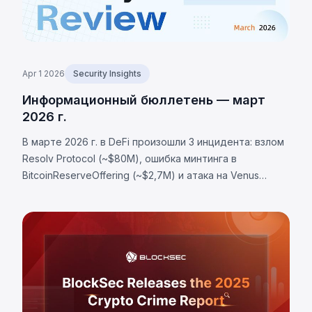
Apr 1 2026
Security Insights
Информационный бюллетень — март
2026 г.
В марте 2026 г. в DeFi произошли 3 инцидента: взлом
Resolv Protocol (~$80М), ошибка минтинга в
BitcoinReserveOffering (~$2,7М) и атака на Venus
Protocol (~$2,15М) из-за манипуляций рынком. Общий
ущерб составил более $84,85 млн.