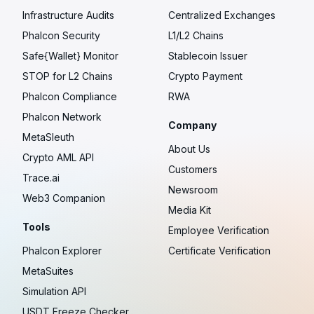
Infrastructure Audits
Centralized Exchanges
Phalcon Security
L1/L2 Chains
Safe{Wallet} Monitor
Stablecoin Issuer
STOP for L2 Chains
Crypto Payment
Phalcon Compliance
RWA
Phalcon Network
Company
MetaSleuth
About Us
Crypto AML API
Customers
Trace.ai
Newsroom
Web3 Companion
Media Kit
Tools
Employee Verification
Phalcon Explorer
Certificate Verification
MetaSuites
Simulation API
USDT Freeze Checker