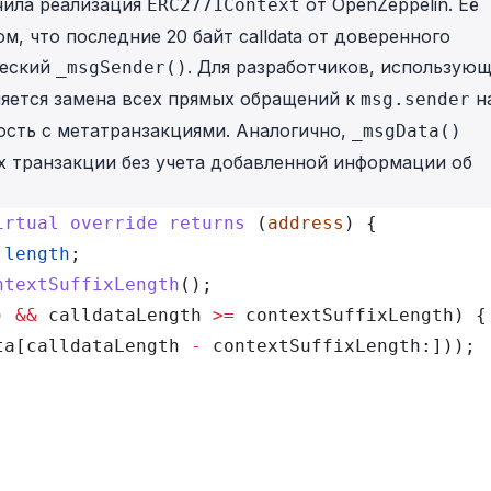
чила реализация
от OpenZeppelin. Её
ERC2771Context
м, что последние 20 байт calldata от доверенного
ческий
. Для разработчиков, использую
_msgSender()
ляется замена всех прямых обращений к
н
msg.sender
ость с метатранзакциями. Аналогично,
_msgData()
х транзакции без учета добавленной информации об
irtual
 override
 returns
 (
address
) {
.
length
;
ntextSuffixLength
();
) 
&&
 calldataLength 
>=
 contextSuffixLength) {
ta[calldataLength 
-
 contextSuffixLength:]));