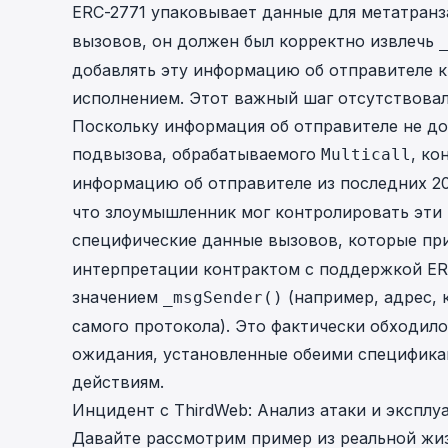
ERC-2771 упаковывает данные для метатранз
вызовов, он
должен был
корректно извлечь
добавлять эту информацию об отправителе к
исполнением. Этот важный шаг отсутствовал
Поскольку информация об отправителе не д
подвызова, обрабатываемого
, ко
Multicall
информацию об отправителе из
последних 2
что злоумышленник мог контролировать эти 
специфические данные вызовов, которые пр
интерпретации контрактом с поддержкой ER
значением
(например, адрес,
_msgSender()
самого протокола). Это фактически обходил
ожидания, установленные обеими специфика
действиям.
Инцидент с ThirdWeb: Анализ атаки и эксплу
Давайте рассмотрим пример из реальной жиз