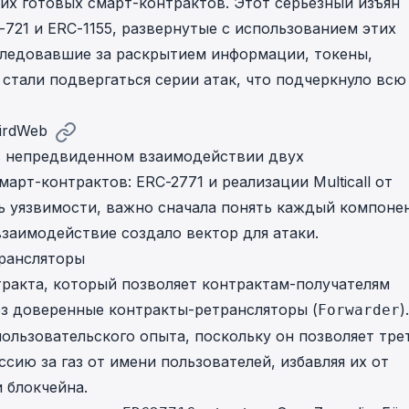
их готовых смарт-контрактов. Этот серьезный изъян
-721 и ERC-1155, развернутые с использованием этих
следовавшие за раскрытием информации, токены,
стали подвергаться серии атак, что подчеркнуло всю
irdWeb
в непредвиденном взаимодействии двух
рт-контрактов: ERC-2771 и реализации Multicall от
ть уязвимости, важно сначала понять каждый компоне
взаимодействие создало вектор для атаки.
трансляторы
ракта, который позволяет контрактам-получателям
ез доверенные контракты-ретрансляторы (
).
Forwarder
ользовательского опыта, поскольку он позволяет тре
сию за газ от имени пользователей, избавляя их от
 блокчейна.