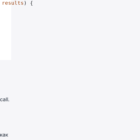
 results
) {
all.
как