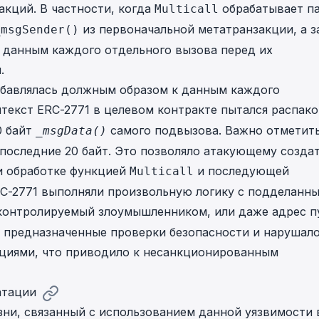
акций. В частности, когда
обрабатывает п
Multicall
из первоначальной метатранзакции, а з
_msgSender()
 данным каждого отдельного вызова перед их
.
обавлялась должным образом к данным каждого
нтекст ERC-2771 в целевом контракте пытался распак
0 байт
самого подвызова. Важно отметить
_msgData()
последние 20 байт. Это позволяло атакующему созда
и обработке функцией
и последующей
Multicall
C-2771 выполняли произвольную логику с подделанн
 контролируемый злоумышленником, или даже адрес п
о предназначенные проверки безопасности и нарушал
циями, что приводило к несанкционированным
атации
ни, связанный с использованием данной уязвимости 