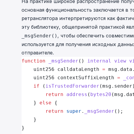
На практике широкое распространение полу
основная функциональность заключается в то
ретранслятора интерпретируются как факти
эту библиотеку, общепринятой практикой яв
, чтобы обеспечить совместим
_msgSender()
используется для получения исходных данны
отправителе.
function
 _msgSender
() 
internal
 view
 v
    uint256 calldataLength 
=
 msg.data
    uint256 contextSuffixLength 
=
 _co
    if
 (
isTrustedForwarder
(msg.sender
        return
 address
(
bytes20
(msg.da
    } 
else
 {
        return
 super
.
_msgSender
();
    }
}