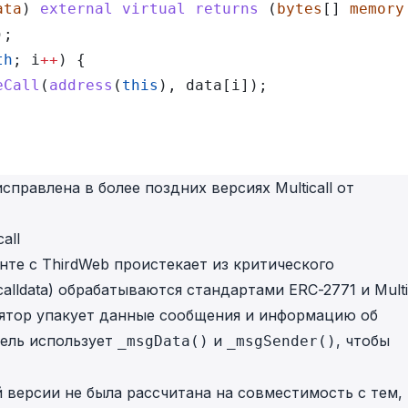
ata
) 
external
 virtual
 returns
 (
bytes
[] 
memory
);
th
; i
++
) {
eCall
(
address
(
this
), data[i]);
правлена в более поздних версиях Multicall от
all
те с ThirdWeb проистекает из критического
lldata) обрабатываются стандартами ERC-2771 и Multic
лятор упакует данные сообщения и информацию об
тель использует
и
, чтобы
_msgData()
_msgSender()
 версии не была рассчитана на совместимость с тем, 