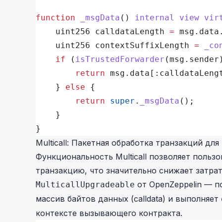
function
 _msgData
() 
internal
 view
 vir
    uint256 calldataLength 
=
 msg.data
    uint256 contextSuffixLength 
=
 _co
    if
 (
isTrustedForwarder
(msg.sender
        return
 msg.data[:calldataLeng
    } 
else
 {
        return
 super
.
_msgData
();
    }
}
Multicall: Пакетная обработка транзакций д
Функциональность Multicall позволяет польз
транзакцию, что значительно снижает затра
от OpenZeppelin — п
MulticallUpgradeable
массив байтов данных (calldata) и выполняет
контексте вызывающего контракта.