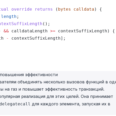
tual
 override
 returns
 (
bytes
 calldata
) {
.
length
;
ntextSuffixLength
();
) 
&&
 calldataLength 
>=
 contextSuffixLength) {
th 
-
 contextSuffixLength];
ля повышения эффективности
ователям объединять несколько вызовов функций в од
ты на газ и повышает эффективность транзакций.
опулярная реализация для этих целей. Она принимает
для каждого элемента, запуская их в
delegatecall