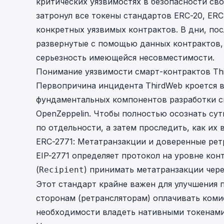
критических уязвимостях в безопасности сво
затронул все токены стандартов ERC-20, ERC
конкретных уязвимых контрактов. В дни, по
развернутые с помощью данных контрактов, 
серьезность имеющейся несовместимости.
Понимание уязвимости смарт-контрактов Th
Первопричина инцидента ThirdWeb кроется 
фундаментальных компонентов разработки сма
OpenZeppelin. Чтобы полностью осознать су
по отдельности, а затем проследить, как их 
ERC-2771: Метатранзакции и доверенные ре
EIP-2771
определяет протокол на уровне конт
(
) принимать метатранзакции чер
Recipient
Этот стандарт крайне важен для улучшения п
сторонам (ретрансляторам) оплачивать комис
необходимости владеть нативными токенами