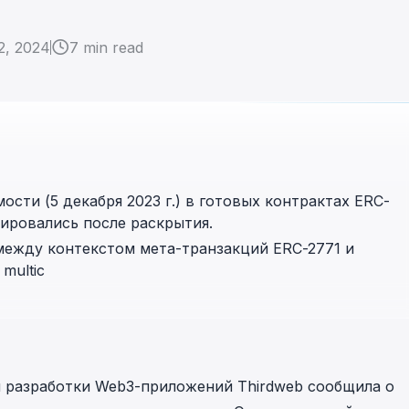
in investigations.
2, 2024
7
min read
ypto AML API
ress labels, risk scoring, and
eening APIs for crypto compliance.
ости (5 декабря 2023 г.) в готовых контрактах ERC-
тировались после раскрытия.
между контекстом мета-транзакций ERC-2771 и
 multic
ля разработки Web3-приложений
Thirdweb
сообщила о