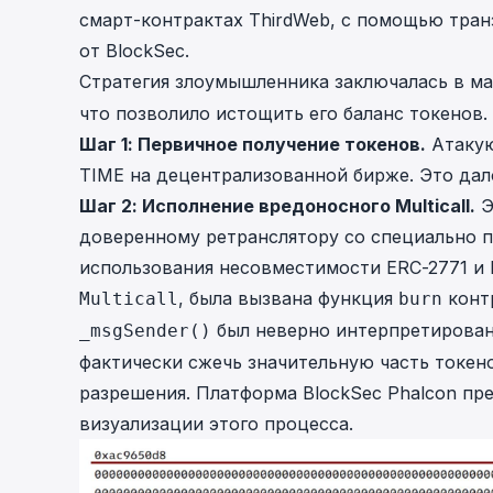
смарт-контрактах ThirdWeb, с помощью
тран
от BlockSec.
Стратегия злоумышленника заключалась в м
что позволило истощить его баланс токенов.
Шаг 1: Первичное получение токенов.
Атакую
TIME на децентрализованной бирже. Это да
Шаг 2: Исполнение вредоносного Multicall.
Э
доверенному ретранслятору со специально 
использования несовместимости ERC-2771 и M
, была вызвана функция
контр
Multicall
burn
был неверно интерпретирован 
_msgSender()
фактически сжечь значительную часть токено
разрешения. Платформа BlockSec Phalcon пр
визуализации этого процесса.