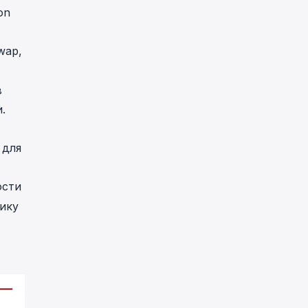
on
wap,
в
.
 для
ости
ику