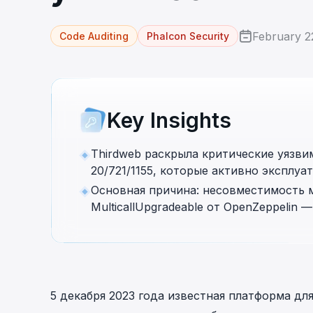
cha
Phalcon Explorer
February 2
Code Auditing
Phalcon Security
Visualize, simulate, and debug on-
Cr
chain transactions with an intuitive
Add
interface.
scr
Key Insights
Thirdweb раскрыла критические уязвим
20/721/1155, которые активно эксплуа
Основная причина: несовместимость 
MulticallUpgradeable от OpenZeppelin —
5 декабря 2023 года известная платформа д