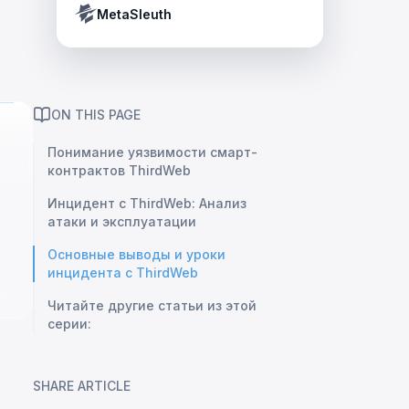
Crypto Payment Compliance Handbook
Tether’s blacklist in real time.
MetaSleuth
ON THIS PAGE
Понимание уязвимости смарт-
контрактов ThirdWeb
Инцидент с ThirdWeb: Анализ
атаки и эксплуатации
Основные выводы и уроки
инцидента с ThirdWeb
Читайте другие статьи из этой
серии:
SHARE ARTICLE