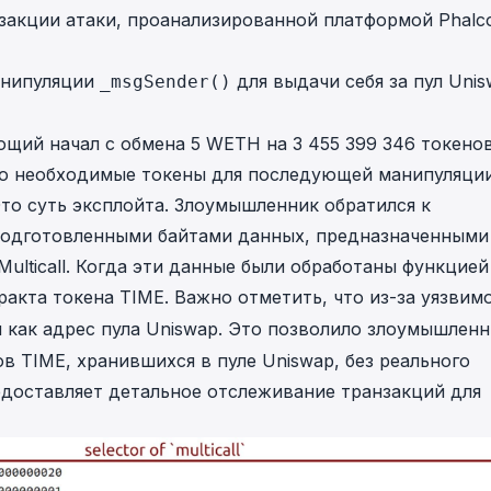
закции атаки
, проанализированной платформой Phalc
анипуляции
для выдачи себя за пул Unis
_msgSender()
щий начал с обмена 5 WETH на 3 455 399 346 токено
ло необходимые токены для последующей манипуляции
то суть эксплойта. Злоумышленник обратился к
подготовленными байтами данных, предназначенными
ulticall. Когда эти данные были обработаны функцией
акта токена TIME. Важно отметить, что из-за уязвим
как адрес пула Uniswap. Это позволило злоумышленн
в TIME, хранившихся в пуле Uniswap, без реального
едоставляет детальное отслеживание транзакций для