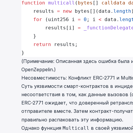
function
 multicall
(
bytes
[] 
calldata
 d
    results 
=
 new
 bytes[](data.
length
    for
 (uint256 i 
=
 0
; i 
<
 data.
leng
        results[i] 
=
 _functionDelegat
    }
    return
 results;
}
(Примечание: Описанная здесь ошибка была ис
OpenZeppelin.)
Несовместимость: Конфликт ERC-2771 и Multic
Суть уязвимости смарт-контрактов в инциден
несоответствия в том, как данные вызовов (ca
ERC-2771 ожидает, что доверенный ретранс
отправителе вместе. Затем контракт-получа
правильно распаковать эту информацию.
Однако функция
в своей уязвимой
Multicall