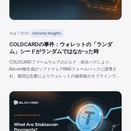
Aug 7 2026
Security Insights
COLDCARDの事件：ウォレットの「ランダ
ム」シードがランダムではなかった時
COLDCARDファームウェアのビルド・統合バグにより、
Bitcoin種生成がソフトウェアRNGフォールバックに誘導さ
れ、脆弱な乱数によりウォレットの秘密鍵がオフラインで復
元可能となった。欠陥は種自体にあるためファームウェア更
新では修正不可。2026年8月7日までに確認された被害は
1,405 BTC（約91億円）、非公式推定では最大2,055 BTCに
上る。