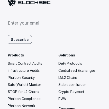
E
n
t
e
r
y
o
u
r
e
m
a
i
l
Subscribe
Products
Solutions
Smart Contract Audits
DeFi Protocols
Infrastructure Audits
Centralized Exchanges
Phalcon Security
L1/L2 Chains
Safe{Wallet} Monitor
Stablecoin Issuer
STOP for L2 Chains
Crypto Payment
Phalcon Compliance
RWA
Phalcon Network
Company