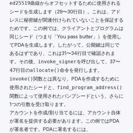
曲線からオフセットするために使用される
ed25519
シードを生成します（29〜30行目）。これは、アド
レスに秘密鍵が関連付けられていないことを保証する
ためです。この例では、クライアントとプログラムは
同じシード（つまり「You pass butter」）を使用し
てPDAを生成します。したがって、公開鍵は同じで
あるはずであり、これは31〜34行目で確認されま
す。その後、
を呼び出して、37〜
invoke_signer
47行目の
命令を発行します。
allocate()
関数とは異なり、PDAを作成するために
invoke()
使用されたシードと、
find_program_address()
関数によって使用されたバンプシードという、さらに
1つの引数を受け取ります。
アカウントを作成/割り当てるには、アカウント自体
が署名を提供する必要があります。この例ではPDA
が署名者です。PDAに署名するには、