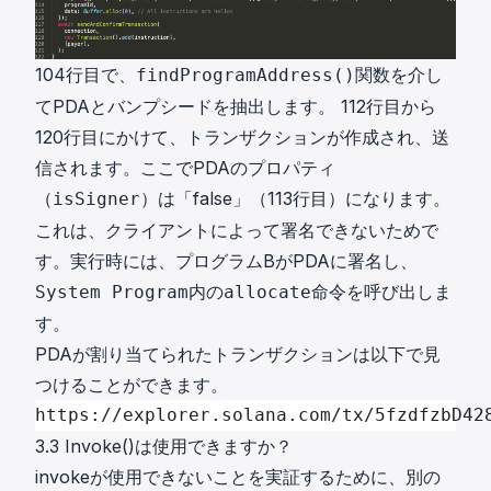
104行目で、
関数を介し
findProgramAddress()
てPDAとバンプシードを抽出します。 112行目から
120行目にかけて、トランザクションが作成され、送
信されます。ここでPDAのプロパティ
（
）は「false」（113行目）になります。
isSigner
これは、クライアントによって署名できないためで
す。実行時には、プログラムBがPDAに署名し、
内の
命令を呼び出しま
System Program
allocate
す。
PDAが割り当てられたトランザクションは以下で見
つけることができます。
https://explorer.solana.com/tx/5fzdfzbD42
3.3 Invoke()は使用できますか？
invokeが使用できないことを実証するために、別の