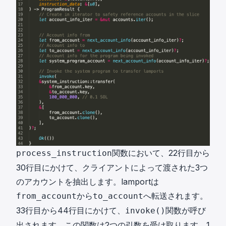
関数において、22行目から
process_instruction
30行目にかけて、クライアントによって渡された3つ
のアカウントを抽出します。lamportは
から
へ転送されます。
from_account
to_account
33行目から44行目にかけて、
関数が呼び
invoke()
出されます。この関数は2つの引数を受け取ります。1