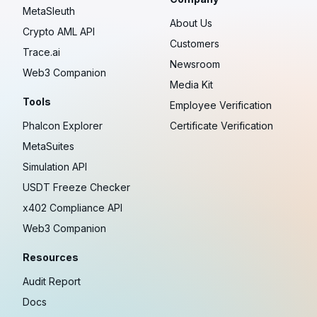
MetaSleuth
About Us
Crypto AML API
Customers
Trace.ai
Newsroom
Web3 Companion
Media Kit
Tools
Employee Verification
Phalcon Explorer
Certificate Verification
MetaSuites
Simulation API
USDT Freeze Checker
x402 Compliance API
Web3 Companion
Resources
Audit Report
Docs