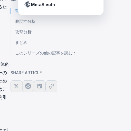
Crypto Payment Compliance Handbook
Tether’s blacklist in real time.
MetaSleuth
るた
背景
脆弱性分析
攻撃分析
まとめ
このシリーズの他の記事を読む：
具体的
ーの
SHARE ARTICLE
ため
はこ
割引
とが