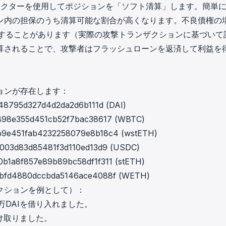
ーズファクターを使用してポジションを「ソフト清算」します。簡単
ン内の担保のうち清算可能な割合が高くなります。不良債権の
達することがあります（実際の攻撃トランザクションに基づいて
算されることで、攻撃者はフラッシュローンを返済して利益を
ョンが存在します：
48795d327d4d2da2d6b111d (DAI)
898e355d451cb52f7bac38617 (WBTC)
b9e451fab4232258079e8b18c4 (wstETH)
003d83d85481f3d110ed13d9 (USDC)
b1a8f857e89b89bc58df1f311 (stETH)
7bfd4880dccbda5146ace4088f (WETH)
クション
を例として）：
万DAIを借り入れました。
受け取りました。