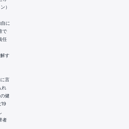
クン）
独自に
誰で
責任
理解す
単に言
入れ
ンの健
19
し
撃者