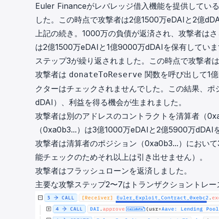
Euler Financeがレバレッジ借入機能を提供して
した。この時点で攻撃者は2億1500万eDAIと2億d
上記の続き。1000万の負債が返済され、攻撃者は
は2億1500万eDAIと1億9000万dDAIを保有してい
ステップ3が繰り返されました。この時点で攻撃者は4億1
攻撃者は
関数を呼び出して1億
donateToReserve
クターはチェックされませんでした。この結果、ポジショ
dDAI）、利益を得る機会が生まれました。
攻撃者は別のアドレスのコントラクトを清算者（0xa
（0xa0b3...）は3億1000万eDAIと2億5900万d
攻撃者は清算者のポジション（0xa0b3...）において
能チェックのためそれ以上は引き出せません）。
攻撃者はフラッシュローンを返済しました。
主要な攻撃ステップ2〜7はトランザクショントレー