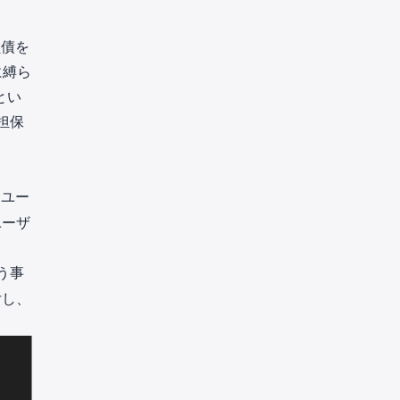
負債を
に縛ら
とい
担保
、ユー
ユーザ
う事
付し、