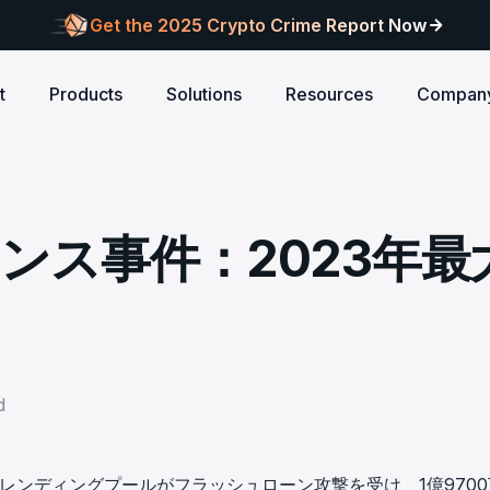
Get the 2025 Crypto Crime Report Now
t
Products
Solutions
Resources
Compan
Audits
ANCE
Blog
AI
Customers
Centralized Exchanges
L1/L2 Chai
About Blocksec
core logic is
eports of Web3
Stay updated with industry insights and BlockSec
Explore our global c
Identify illicit activities, manage risks, and ensure
Protect your 
Where cutting-edge research
イナンス事件：2023年最
new.
partners shaping th
d meets top security
alcon Compliance
Trace.ai
AML/CFT compliance.
Free Trial
New
attacks at th
meets real-world security.
security landscape.
reputation.
ntify illicit activities, manage risks,
Trace stolen crypto with AI-
d ensure AML/CFT compliance.
on-chain investigation.
Research
u build securely
Influential papers advancing blockchain security.
Crypto Payment
RWA
alcon Network
x402 Compliance API
udits
Block illicit funds in real-time and meet global
Build Investo
itor illicit fund inflows and receive
Pay-per-call AML intelligence 
compliance standards, building trust in every
every layer: 
ains, wallets, and
l-time alerts before they are
x402 protocol.
transaction.
screen every 
Free
 stack against
hdrawn.
d
u build securely
Web3 Companion
taSleuth
The Secure Agentic Wallet.
ck crypto funds, visualize
anceのレンディングプールがフラッシュローン攻撃を受け、1億970
nsaction flows, and simplify on-