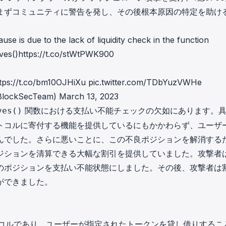
in investigations.
まずコミュニティに警告を発し、その後根本原因の特定を助け
ypto AML API
use is due to the lack of liquidity check in the function
ress labels, risk scoring, and
eening APIs for crypto compliance.
ves()
https://t.co/stWtPWK900
tps://t.co/bm10OJHiXu
pic.twitter.com/TDbYuzVWHe
BlockSecTeam)
March 13, 2023
関数における支払い不能チェックの欠如にあります。
ves()
トコルに寄付する機能を提供しているにもかかわらず、ユーザ
んでした。さらに悪いことに、この不良ポジションを解消する
ジションを清算できる大幅な割引を提供していました。攻撃者
のポジションを支払い不能状態にしました。その後、攻撃者は
ができました。
ィングプロトコルであり、ユーザーが指定されたトークンを貸し借りするこ