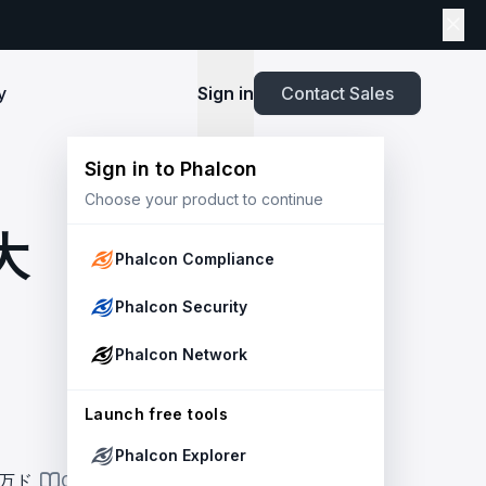
y
Sign in
Contact Sales
Sign in to Phalcon
TOOLS
Choose your product to continue
Playbook
New
ns
Newsroom
lients and
Security and Compliance for Crypto Payment
infrastructure before launch. Block
Explore highlights from the press,
大
e Web3
Systems: An Enterprise Playbook
MetaSuites
e source to shield your ecosystem and
news and featured stories.
Phalcon Compliance
Enhance your blockchain explorer with
powered
20+ integrated tools for advanced
Whitepaper
Phalcon Security
capabilities.
Stablecoin Issuer Freeze Risk: A User-Centric
Risk Management Framework
r Trust and Secure Your Platform at
Simulation API
Phalcon Network
via the
Audit your tokenization contracts,
See outcomes and balance changes
transaction, and protect your treasury.
Report
in USD before you sign any on-chain
2025 Crypto Crime Report
Launch free tools
transaction.
Phalcon Explorer
USDT Freeze Checker
Handbook
0万ド
ON THIS PAGE
Check any USDT address against