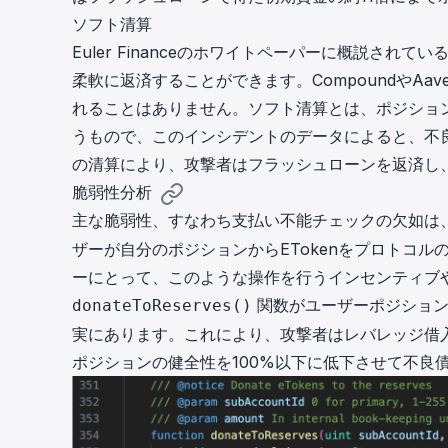
ソフト清算
Euler Financeの
ホワイトペーパー
に概説されてい
柔軟に返済することができます。CompoundやA
れることはありません。ソフト清算とは、ポジショ
うもので、このインシデントのデータによると、不
の清算により、攻撃者はフラッシュローンを返済し
脆弱性分析
主な脆弱性、すなわち支払い不能チェックの欠如は
ザーが自分のポジションからETokenをプロトコ
ーにとって、このような操作を行うインセンティブ
関数がユーザーポジション
donateToReserves()
実にあります。これにより、攻撃者はレバレッジ借入
ポジションの健全性を100%以下に低下させて不良