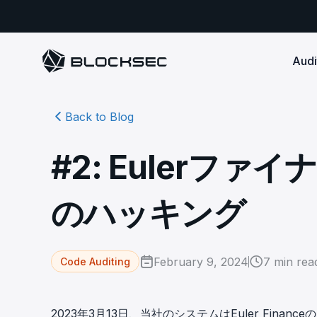
Audi
Back to Blog
Smart Contract 
SECURITY
Audit Reports
COMPLI
DeFi Protocols
Ensure your DApp's 
Detect every comprehensive r
Secure your code pre-launch and block attacks in
#2: Eulerファ
security audits by Block Sec.
robust, reliable, an
Phalcon Security
Ph
real-time. Safeguard both user assets and your
Detect every threat, alert what
reputation.
standards.
Ide
matters, and block attacks in real-
an
Docs
のハッキング
time.
Comprehensive docs to help yo
Stablecoin Issuer
with BlockSec
Ph
Infrastructure A
Secure your contracts pre-launch and monitor
Safe{Wallet} Monitor
Mon
transactions in real-time, safeguarding both asset
Secure your L1/L2 ch
Monitor, analyze, and simulate to
rea
stability and regulatory trust.
Security Incidents Library
ensure your Safe{Wallet}’s security.
other infrastructure
wit
February 9, 2024
7
min rea
Code Auditing
Comprehensive docs to help yo
systemic risk.
with BlockSec
STOP for L2 Chains
Me
Stop hacks at the Sequencer level to
Tra
2023年3月13日、当社のシステムはEuler Fin
ensure L2 security.
tra