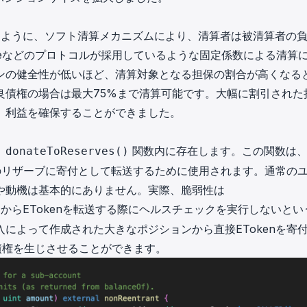
るように、ソフト清算メカニズムにより、清算者は被清算者の
aveなどのプロトコルが採用しているような固定係数による清算
ンの健全性が低いほど、清算対象となる担保の割合が高くなる
良債権の場合は最大75%まで清算可能です。大幅に割引された
、利益を確保することができました。
、
関数内に存在します。この関数は
donateToReserves()
ルのリザーブに寄付として転送するために使用されます。通常の
や動機は基本的にありません。実際、脆弱性は
からETokenを転送する際にヘルスチェックを実行しないとい
によって作成された大きなポジションから直接ETokenを寄
債権を生じさせることができます。