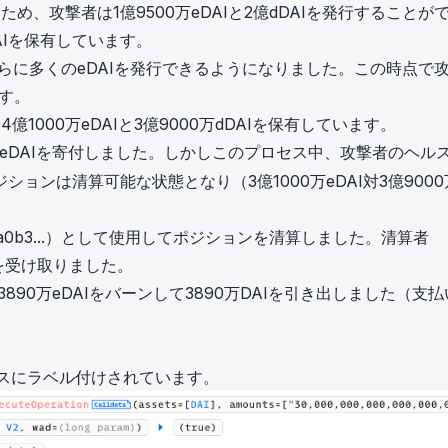
いるため、攻撃者は1億9500万eDAIと2億dDAIを発行することが
DAIを保有しています。
さらに多くのeDAIを発行できるようになりました。この時点で
ます。
000万eDAIと3億9000万dDAIを保有しています。
eDAIを寄付しました。しかしこのプロセス中、攻撃者のヘル
ンは清算可能な状態となり（3億1000万eDAI対3億9000
0b3...）として使用してポジションを清算しました。清算者
DAIを受け取りました。
3890万eDAIをバーンして3890万DAIを引き出しました（支
スにラベル付けされています。