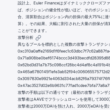
設計上、Euler Financeはダイナミッククロ
ば、ポジションの健全性が低いほど、そのポジショ
合、清算割合はポジション内の担保の最大75%に
算）。その結果、大幅に割引された大量の担保が清
ことができます。
攻撃分析
異なるプールを標的とした複数の攻撃トランザクシ
0xc310a0affe2169d1f6feec1c63dbc7f7c62a887fa
0x71a908be0bef6174bccc3d493becdfd28395d8
0x62bd3d31a7b75c098ccf28bc4d4af8c4a191b4
0x465a6780145f1efe3ab52f94c006065575712d2
0x3097830e9921e4063d334acb82f6a79374f76f0
0x47ac3527d02e6b9631c77fad1cdee7bfa77a8a
攻撃の手順は以下の通りです（
最初の攻撃トランザ
攻撃者はAAVEでフラッシュローンを使用して3000
攻撃者は2000万DAIを預け入れ、2000万eDAIを