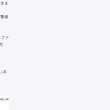
できま
攻撃者
スファ
万
払い不