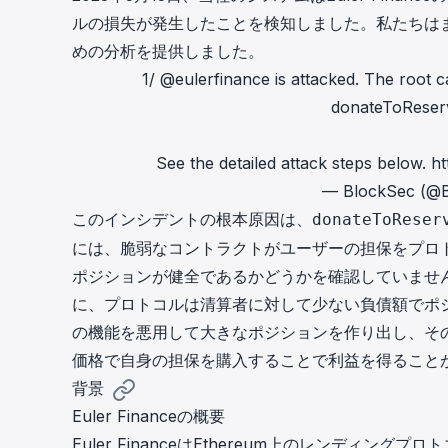
cha
ルの損失が発生したことを検知しました。私たちは
Phalcon Explorer
めの分析を提供しました。
Visualize, simulate, and debug on-
Cr
chain transactions with an intuitive
1/
@eulerfinance
is attacked. The root ca
Add
interface.
scr
donateToReser
See the detailed attack steps below.
ht
— BlockSec (@
このインシデントの根本原因は、
donateToReser
には、脆弱なコントラクトがユーザーの担保をプロ
ポジションが健全であるかどうかを確認していませ
に、プロトコルは清算者に対して少ない負債額でポ
の機能を悪用して大きなポジションを作り出し、そ
価格で自身の担保を購入することで利益を得ること
背景
Euler Financeの概要
Euler FinanceはEthereum上のレンデ