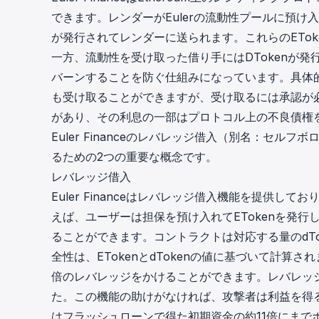
できます。レンダーがEulerの流動性プールに預け入
が発行されてレンダーに送られます。これらのETo
一方、流動性を受け取った借り手にはDTokenが発行
バーンすることを防ぐ仕組みになっています。具体
も受け取ることができますが、受け取るには承認が
があり、その利息の一部はプロトコル上の不良債権
Euler Financeのレバレッジ借入（別名：セ
るための2つの重要な概念です。
レバレッジ借入
Euler Financeはレバレッジ借入機能を提供
えば、ユーザーは担保を預け入れてETokenを発行し
ることができます。コントラクトは対応する量のdT
全性は、ETokenとdTokenの値に基づいて計算され
倍のレバレッジをかけることができます。レバレッ
た。この機能の助けがなければ、攻撃者は利益を得
はフラッシュローンで得た初期資金の約11倍にまで