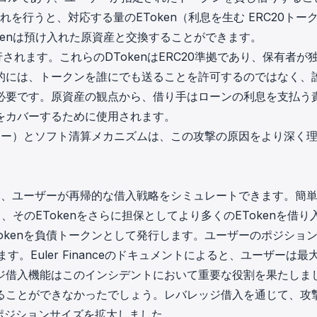
れを行うと、対応する量のEToken（利息を生む ERC20トー
kenは預け入れた原資産と交換することができます。
されます。これらのDTokenはERC20準拠であり、保有者が
的には、トークンを誰にでも送ることを許可するのではなく、
必要です。原資産の観点から、借り手はローンの利息を支払う
をカバーするために使用されます。
ルフボロー）とソフト清算メカニズムは、この攻撃の原因をより深く
しており、ユーザーが再帰的な借入戦略をシミュレートできます。簡
、そのETokenをさらに担保としてより多くのETokenを借り
okenを負債トークンとして発行します。ユーザーのポジショ
ます。Euler Financeのドキュメントによると、ユーザーは最大
ジ借入機能はこのインシデントにおいて重要な役割を果たしま
ることができなかったでしょう。レバレッジ借入を通じて、攻
ポジションサイズを拡大しました。