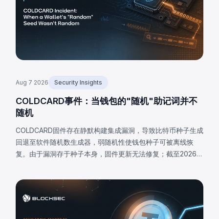
Aug 7 2026
Security Insights
COLDCARD事件：当钱包的"随机"助记词并不
随机
COLDCARD固件存在静默构建集成漏洞，导致比特币种子生成
回退至软件随机数生成器，弱随机性使钱包种子可被离线恢
复。由于漏洞存于种子本身，固件更新无法修复；截至2026年
8月7日，已核实损失达1,405 BTC（约9100万美元），私下估
计高达2,055 BTC。