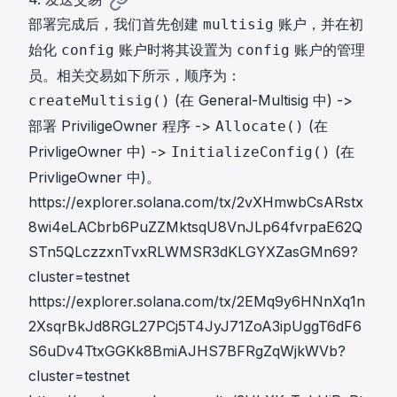
部署完成后，我们首先创建
账户，并在初
multisig
始化
账户时将其设置为
账户的管理
config
config
员。相关交易如下所示，顺序为：
(在 General-Multisig 中) ->
createMultisig()
部署 PriviligeOwner 程序 ->
(在
Allocate()
PrivligeOwner 中) ->
(在
InitializeConfig()
PrivligeOwner 中)。
https://explorer.solana.com/tx/2vXHmwbCsARstx
8wi4eLACbrb6PuZZMktsqU8VnJLp64fvrpaE62Q
STn5QLczzxnTvxRLWMSR3dKLGYXZasGMn69?
cluster=testnet
https://explorer.solana.com/tx/2EMq9y6HNnXq1n
2XsqrBkJd8RGL27PCj5T4JyJ71ZoA3ipUggT6dF6
S6uDv4TtxGGKk8BmiAJHS7BFRgZqWjkWVb?
cluster=testnet