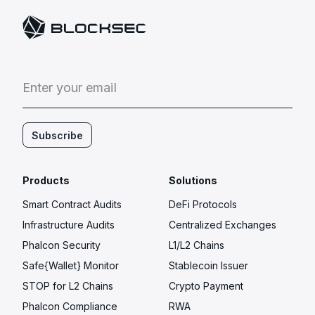
E
n
t
e
r
y
o
u
r
e
m
a
i
l
Subscribe
Products
Solutions
Smart Contract Audits
DeFi Protocols
Infrastructure Audits
Centralized Exchanges
Phalcon Security
L1/L2 Chains
Safe{Wallet} Monitor
Stablecoin Issuer
STOP for L2 Chains
Crypto Payment
Phalcon Compliance
RWA