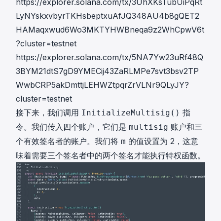
https://explorer.solana.com/tx/3UhXKsTubUiPqRt
LyNYskxvbyrTKHsbeptxuAfJQ348AU4b8gQET2
HAMaqxwud6Wo3MKTYHWBneqa9z2WhCpwV6t
?cluster=testnet
https://explorer.solana.com/tx/5NA7Yw23uRf48Q
3BYM21dtS7gD9YMECij43ZaRLMPe7svt3bsv2TP
WwbCRP5akDmttjLEHWZtpqrZrVLNr9QLyJY?
cluster=testnet
接下来，我们调用
指
InitializeMultisig()
令。我们传入四个账户，它们是
账户和三
multisig
个有效签名者的账户。我们将
的值设置为 2，这意
m
味着需要三个签名者中的两个签名才能执行特权函数。