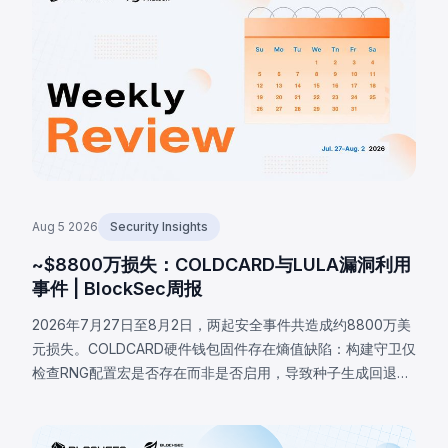
Aug 5 2026
Security Insights
~$8800万损失：COLDCARD与LULA漏洞利用
事件 | BlockSec周报
2026年7月27日至8月2日，两起安全事件共造成约8800万美
元损失。COLDCARD硬件钱包固件存在熵值缺陷：构建守卫仅
检查RNG配置宏是否存在而非是否启用，导致种子生成回退至
确定性软件路径，攻击者借此恢复受影响种子并分批盗取至少
1370枚BTC（约8800万美元）。BNB链上LULA代币因业务逻
辑漏洞损失约57.8万美元，攻击者触发特权函数`recycle()`，