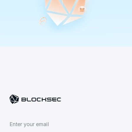
E
n
t
e
r
y
o
u
r
e
m
a
i
l