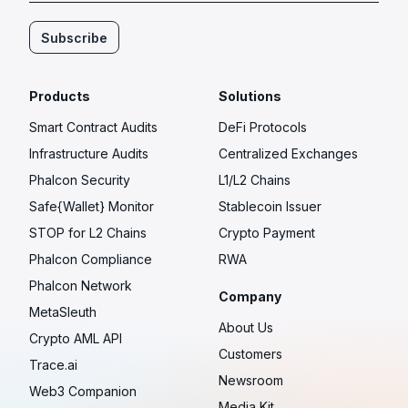
Subscribe
Products
Solutions
Smart Contract Audits
DeFi Protocols
Infrastructure Audits
Centralized Exchanges
Phalcon Security
L1/L2 Chains
Safe{Wallet} Monitor
Stablecoin Issuer
STOP for L2 Chains
Crypto Payment
Phalcon Compliance
RWA
Phalcon Network
Company
MetaSleuth
About Us
Crypto AML API
Customers
Trace.ai
Newsroom
Web3 Companion
Media Kit