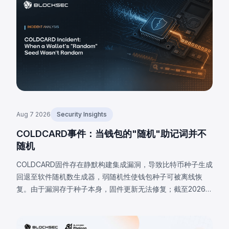
Aug 7 2026
Security Insights
COLDCARD事件：当钱包的"随机"助记词并不
随机
COLDCARD固件存在静默构建集成漏洞，导致比特币种子生成
回退至软件随机数生成器，弱随机性使钱包种子可被离线恢
复。由于漏洞存于种子本身，固件更新无法修复；截至2026年
8月7日，已核实损失达1,405 BTC（约9100万美元），私下估
计高达2,055 BTC。