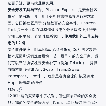
它更灵活、更高效且更实用。
安全开发工具与平台
。
Phalcon Explorer
是安全社区
事实上的分析工具，用于分析攻击交易并理解根本原
因。它已被社区用于
分析数百起安全事件
。Phalcon
Fork 是一个可以在具有镜像状态的分叉网络上执行安
全测试的平台。请随时联系我们，
使用我们的工具支持
您的 L2 链
。
安全事件响应
。BlockSec 始终是识别 DeFi 黑客攻击
根本原因和漏洞速度最快（若非最早）的安全厂商。我
们可以帮助协议检查安全补丁（例如
Telcoin
）、提供
白帽救援（例如
AnySwap
、
TransitSwap
、
Paraspace
、
Loot
]）、
追踪黑客资金流向
以及确定
Hope 攻击者
的身份。
总结
L2 区块链的繁荣带来了机遇，但也面临严峻的安全挑
战。我们的安全解决方案可以帮助 L2 区块链进行代码