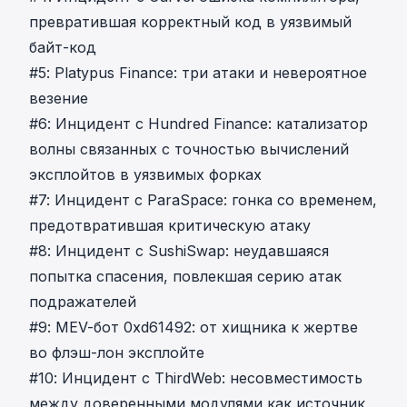
превратившая корректный код в уязвимый
байт-код
#5: Platypus Finance: три атаки и невероятное
везение
#6: Инцидент с Hundred Finance: катализатор
волны связанных с точностью вычислений
эксплойтов в уязвимых форках
#7: Инцидент с ParaSpace: гонка со временем,
предотвратившая критическую атаку
#8: Инцидент с SushiSwap: неудавшаяся
попытка спасения, повлекшая серию атак
подражателей
#9: MEV-бот 0xd61492: от хищника к жертве
во флэш-лон эксплойте
#10: Инцидент с ThirdWeb: несовместимость
между доверенными модулями как источник