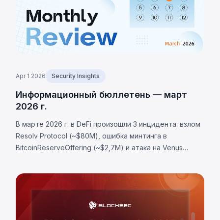
Apr 1 2026
Security Insights
Информационный бюллетень — март
2026 г.
В марте 2026 г. в DeFi произошли 3 инцидента: взлом
Resolv Protocol (~$80М), ошибка минтинга в
BitcoinReserveOffering (~$2,7М) и атака на Venus
Protocol (~$2,15М) из-за манипуляций рынком. Общий
ущерб составил более $84,85 млн.