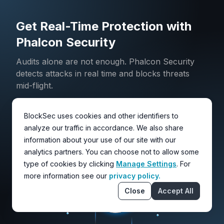
Get Real-Time Protection with
Phalcon Security
Audits alone are not enough. Phalcon Security
detects attacks in real time and blocks threats
mid-flight.
BlockSec uses cookies and other identifiers to
Explore Phalcon Security
analyze our traffic in accordance. We also share
information about your use of our site with our
analytics partners. You can choose not to allow some
type of cookies by clicking
Manage Settings
. For
more information see our
privacy policy.
Close
Accept All