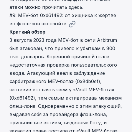
атаки можно прочитать здесь
.
#9: MEV-бот 0xd61492: от хищника к жертве
во флэш-лон эксплойте
Краткий обзор
3 августа 2023 года
MEV-бот в сети Arbitrum
был атакован, что привело к убыткам в 800
тыс. долларов
. Коренной причиной стала
недостаточная проверка пользовательского
ввода. Атакующий ввел в заблуждение
«арбитражного MEV-бота» (0x8db0ef),
заставив его взять заем у «Vault MEV-бота»
(0xd61492), тем самым активировав механизм
флэш-лона. Одновременно с этим атакующий,
выдавая себя за провайдера флэш-лона,
присвоил все активы, выданные боту, и
захватил права доступа от «Vault MEV-бота».