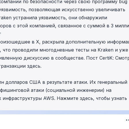
компании по безопасности через свою программу bug
 уязвимость, позволяющая искусственно увеличивать
Kraken устранила уязвимость, они обнаружили
оров с этой компанией, связанное с суммой в 3 милл
т
 произошедшее в X, раскрыла дополнительную информ
, что проводили многодневные тесты на Kraken и уже
ивленную дискуссию в сообществе. Пост CertiK:
Смот
 транзакции
здесь
.
млн долларов США в результате атаки. Их генеральный
а фишинговой атаки (социальной инженерии) на
их инфраструктуры AWS. Нажмите
здесь
, чтобы узнать