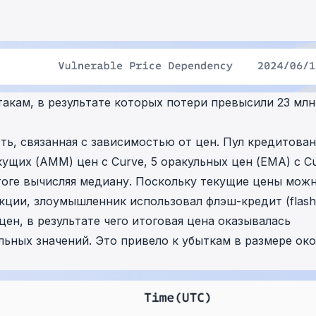
in investigations.
ypto AML API
ress labels, risk scoring, and
eening APIs for crypto compliance.
такам, в результате которых потери превысили 23 млн
ть, связанная с зависимостью от цен. Пул кредитова
кущих (AMM) цен с Curve, 5 оракульных цен (EMA) с C
итоге вычисляя медиану. Поскольку текущие цены мож
кции, злоумышленник использовал флэш-кредит (flash
цен, в результате чего итоговая цена оказывалась
ьных значений. Это привело к убыткам в размере ок