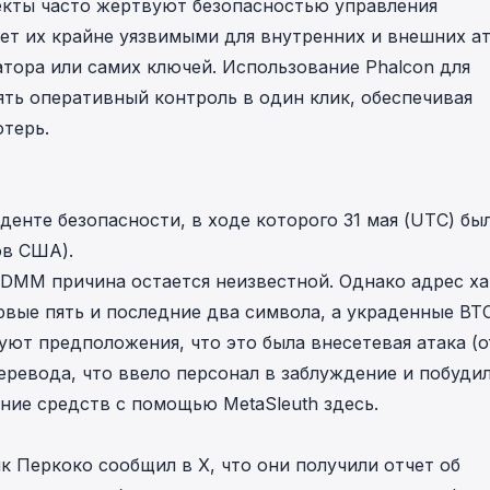
екты часто жертвуют безопасностью управления
ет их крайне уязвимыми для внутренних и внешних ат
атора или самих ключей. Использование
Phalcon
для
ть оперативный контроль в один клик, обеспечивая
терь.
енте безопасности, в ходе которого 31 мая (UTC) бы
ов США).
DMM причина остается неизвестной. Однако адрес ха
вые пять и последние два символа, а украденные BT
ют предположения, что это была внесетевая атака (of
перевода, что ввело персонал в заблуждение и побуди
ние средств с помощью MetaSleuth
здесь
.
к Перкоко сообщил в X, что они получили отчет об