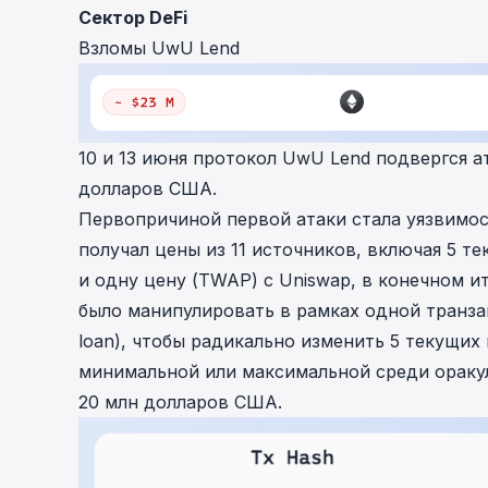
Сектор DeFi
cha
Phalcon Explorer
Взломы UwU Lend
Visualize, simulate, and debug on-
Cr
chain transactions with an intuitive
Add
interface.
scr
10 и 13 июня протокол UwU Lend подвергся а
долларов США.
Первопричиной первой атаки стала уязвимос
получал цены из 11 источников, включая 5 те
и одну цену (TWAP) с Uniswap, в конечном 
было манипулировать в рамках одной транза
loan), чтобы радикально изменить 5 текущих 
минимальной или максимальной среди оракул
20 млн долларов США.