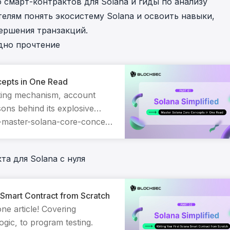
 смарт-контрактов для Solana и гиды по анализу
телям понять экосистему Solana и освоить навыки,
ершения транзакций.
одно прочтение
cepts in One Read
ating mechanism, account
ons behind its explosive
https://blocksec.com/blog/solana-simplified-master-solana-core-concepts-in-one-read
а для Solana с нуля
a Smart Contract from Scratch
ne article! Covering
gic, to program testing.