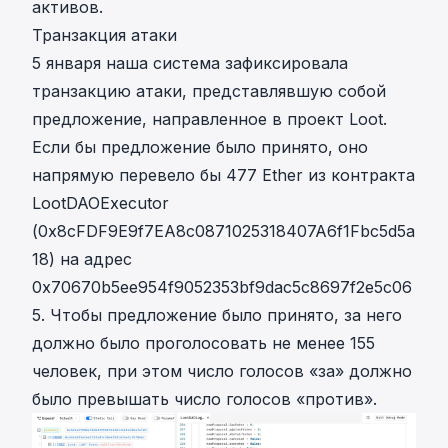
активов.
Транзакция атаки
5 января наша система зафиксировала
транзакцию атаки, представлявшую собой
предложение, направленное в проект Loot.
Если бы предложение было принято, оно
напрямую перевело бы 477 Ether из
контракта
LootDAOExecutor
(0x8cFDF9E9f7EA8c0871025318407A6f1Fbc5d5a
18) на адрес
0x70670b5ee954f9052353bf9dac5c8697f2e5c06
5. Чтобы предложение было принято, за него
должно было проголосовать не менее 155
человек, при этом число голосов «за» должно
было превышать число голосов «против».