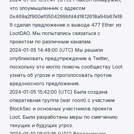
что злоумышленник с адресом
0x469a2f900ef0504299bfd4d1812618a94b67e18
9
сделал предложение о выводе 477 Ether из
LootDAO. Мы попытались связаться с
проектом по различным каналам.
2024-01-05 14:48:00 (UTC) Мы решили
опубликовать
предупреждение в Twitter
,
поскольку это могло помочь сообществу Loot
узнать об угрозе и проголосовать против
вредоносного предложения.
2024-01-05 15:42:00 (UTC) Была создана
оперативная группа (war room) с участием
BlockSec и основных участников проекта
Loot. Были разработаны меры по смягчению
текущих и будущих угроз.
2024-01-10 05:02:35 (UTC)
Вредоносное