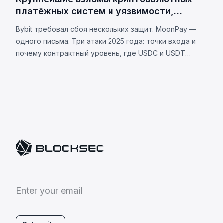
платёжных систем и уязвимости,
лежащие в их основе
Bybit требовал сбоя нескольких защит. MoonPay —
одного письма. Три атаки 2025 года: точки входа и
почему контрактный уровень, где USDC и USDT
различаются, теперь является вашей уязвимостью.
E
n
t
e
r
y
o
u
r
e
m
a
i
l