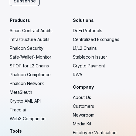
Subscribe
Products
Solutions
Smart Contract Audits
DeFi Protocols
Infrastructure Audits
Centralized Exchanges
Phalcon Security
L1/L2 Chains
Safe{Wallet} Monitor
Stablecoin Issuer
STOP for L2 Chains
Crypto Payment
Phalcon Compliance
RWA
Phalcon Network
Company
MetaSleuth
About Us
Crypto AML API
Customers
Trace.ai
Newsroom
Web3 Companion
Media Kit
Tools
Employee Verification