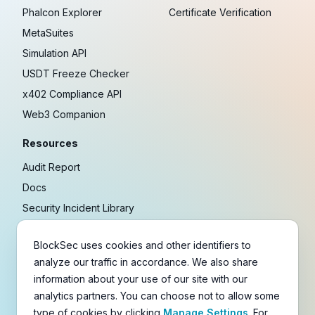
Phalcon Explorer
Certificate Verification
MetaSuites
Simulation API
USDT Freeze Checker
x402 Compliance API
Web3 Companion
Resources
Audit Report
Docs
Security Incident Library
Blog
BlockSec uses cookies and other identifiers to
Research
analyze our traffic in accordance. We also share
Guides
information about your use of our site with our
Crypto Payment Playbook
analytics partners. You can choose not to allow some
type of cookies by clicking
Manage Settings
. For