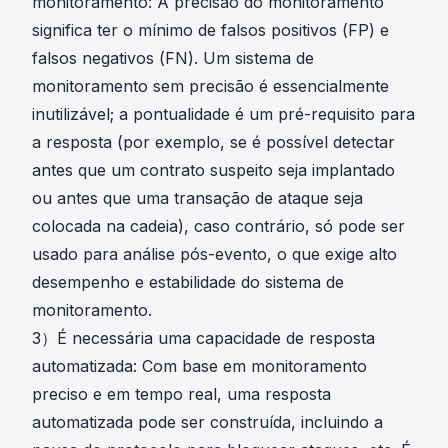
monitoramento: A precisão do monitoramento
the world's
significa ter o mínimo de falsos positivos (FP) e
first crypto
falsos negativos (FN). Um sistema de
hack
monitoring
monitoramento sem precisão é essencialmente
and
inutilizável; a pontualidade é um pré-requisito para
blocking
a resposta (por exemplo, se é possível detectar
system,
antes que um contrato suspeito seja implantado
innovatively
ou antes que uma transação de ataque seja
saved
colocada na cadeia), caso contrário, só pode ser
millions in
usado para análise pós-evento, o que exige alto
assets.
desempenho e estabilidade do sistema de
monitoramento.
3）É necessária uma capacidade de resposta
automatizada: Com base em monitoramento
preciso e em tempo real, uma resposta
automatizada pode ser construída, incluindo a