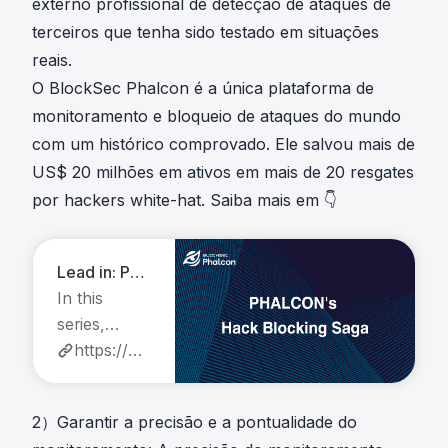
externo profissional de detecção de ataques de
terceiros que tenha sido testado em situações
reais.
O BlockSec Phalcon é a única plataforma de
monitoramento e bloqueio de ataques do mundo
com um histórico comprovado. Ele salvou mais de
US$ 20 milhões em ativos em mais de 20 resgates
por hackers white-hat. Saiba mais em 👇
Lead in: Phalcon's Hack Blocking Saga
In this
series,
explore
https://blocksec.com/blog/lead-in-phalcon-s-hack-blocking-saga
how
BlockSec
2）Garantir a precisão e a pontualidade do
Phalcon,