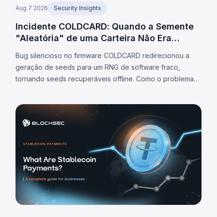
Aug 7 2026
Security Insights
Incidente COLDCARD: Quando a Semente
"Aleatória" de uma Carteira Não Era
Aleatória
Bug silencioso no firmware COLDCARD redirecionou a
geração de seeds para um RNG de software fraco,
tornando seeds recuperáveis offline. Como o problema
está na seed, atualização de firmware não resolve;
varreduras confirmadas chegaram a 1.405 BTC (~$91M)
até 7/ago/2026.