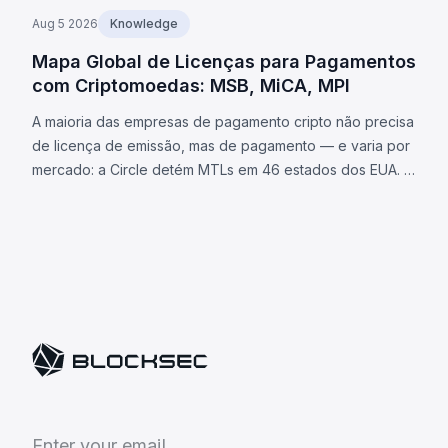
Aug 5 2026
Knowledge
Mapa Global de Licenças para Pagamentos
com Criptomoedas: MSB, MiCA, MPI
A maioria das empresas de pagamento cripto não precisa
de licença de emissão, mas de pagamento — e varia por
mercado: a Circle detém MTLs em 46 estados dos EUA. O
que cada jurisdição exige, mais 8 obrigações universais.
E
n
t
e
r
y
o
u
r
e
m
a
i
l