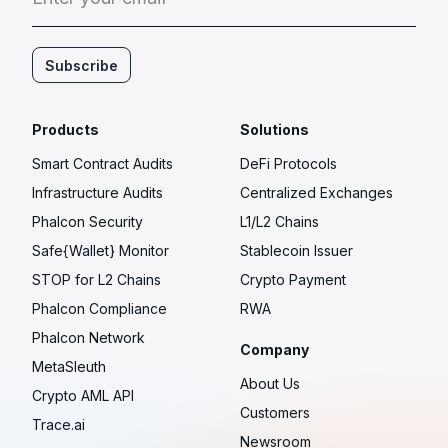
Subscribe
Products
Solutions
Smart Contract Audits
DeFi Protocols
Infrastructure Audits
Centralized Exchanges
Phalcon Security
L1/L2 Chains
Safe{Wallet} Monitor
Stablecoin Issuer
STOP for L2 Chains
Crypto Payment
Phalcon Compliance
RWA
Phalcon Network
Company
MetaSleuth
About Us
Crypto AML API
Customers
Trace.ai
Newsroom