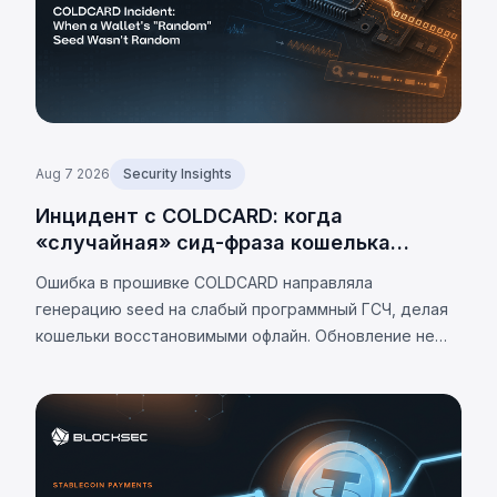
Aug 7 2026
Security Insights
Инцидент с COLDCARD: когда
«случайная» сид-фраза кошелька
оказалась не случайной
Ошибка в прошивке COLDCARD направляла
генерацию seed на слабый программный ГСЧ, делая
кошельки восстановимыми офлайн. Обновление не
устраняет проблему. К 7 августа 2026 г.
подтверждённые потери — 1 405 BTC (~$91 млн),
оценки до 2 055 BTC.