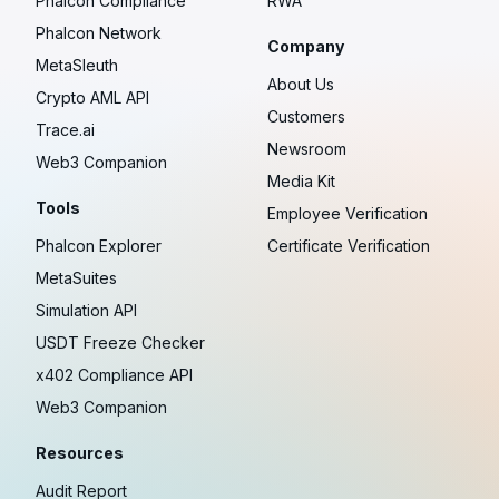
Phalcon Compliance
RWA
Phalcon Network
Company
MetaSleuth
About Us
Crypto AML API
Customers
Trace.ai
Newsroom
Web3 Companion
Media Kit
Tools
Employee Verification
Phalcon Explorer
Certificate Verification
MetaSuites
Simulation API
USDT Freeze Checker
x402 Compliance API
Web3 Companion
Resources
Audit Report