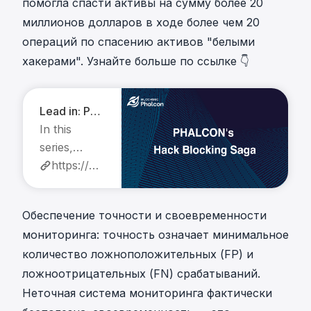
помогла спасти активы на сумму более 20
миллионов долларов в ходе более чем 20
операций по спасению активов "белыми
хакерами". Узнайте больше по ссылке 👇
Lead in: Phalcon's Hack Blocking Saga
In this
series,
explore
https://blocksec.com/blog/lead-in-phalcon-s-hack-blocking-saga
how
BlockSec
Обеспечение точности и своевременности
Phalcon,
мониторинга: точность означает минимальное
the world's
количество ложноположительных (FP) и
first crypto
ложноотрицательных (FN) срабатываний.
hack
monitoring
Неточная система мониторинга фактически
and