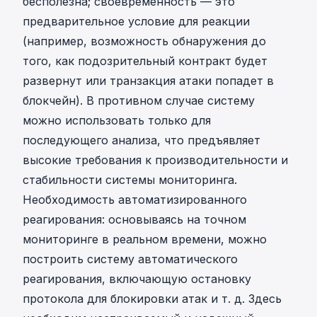
бесполезна; своевременность — это
blocking
предварительное условие для реакции
system,
(например, возможность обнаружения до
innovatively
того, как подозрительный контракт будет
saved
развернут или транзакция атаки попадет в
millions in
блокчейн). В противном случае систему
assets.
можно использовать только для
последующего анализа, что предъявляет
высокие требования к производительности и
стабильности системы мониторинга.
Необходимость автоматизированного
реагирования: основываясь на точном
мониторинге в реальном времени, можно
построить систему автоматического
реагирования, включающую остановку
протокола для блокировки атак и т. д. Здесь