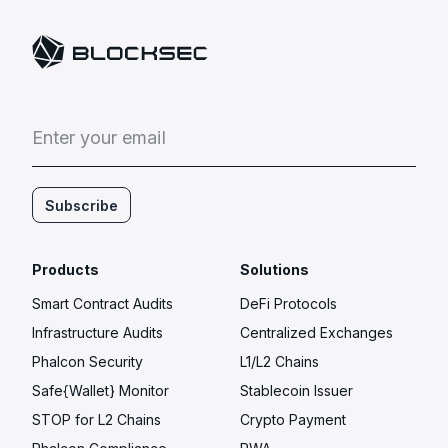
E
n
t
e
r
y
o
u
r
e
m
a
i
l
Subscribe
Products
Solutions
Smart Contract Audits
DeFi Protocols
Infrastructure Audits
Centralized Exchanges
Phalcon Security
L1/L2 Chains
Safe{Wallet} Monitor
Stablecoin Issuer
STOP for L2 Chains
Crypto Payment