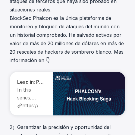
ataques de terceros que haya sido probado en
situaciones reales.
BlockSec Phalcon es la única plataforma de
monitoreo y bloqueo de ataques del mundo con
un historial comprobado. Ha salvado activos por
valor de más de 20 millones de dólares en más de
20 rescates de hackers de sombrero blanco. Más
información en 👇
Lead in: Phalcon's Hack Blocking Saga
In this
series,
explore
https://blocksec.com/blog/lead-in-phalcon-s-hack-blocking-saga
how
BlockSec
2）Garantizar la precisión y oportunidad del
Phalcon,