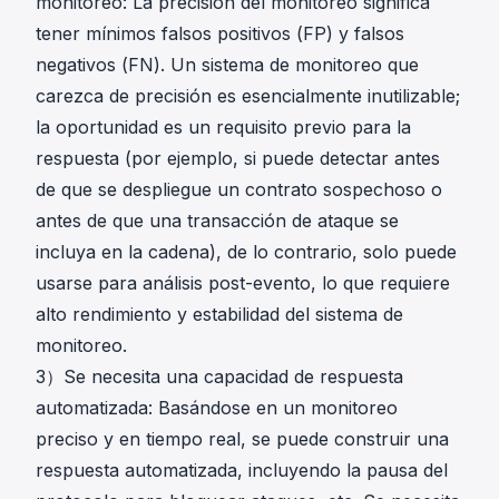
monitoreo: La precisión del monitoreo significa
the world's
tener mínimos falsos positivos (FP) y falsos
first crypto
negativos (FN). Un sistema de monitoreo que
hack
monitoring
carezca de precisión es esencialmente inutilizable;
and
la oportunidad es un requisito previo para la
blocking
respuesta (por ejemplo, si puede detectar antes
system,
de que se despliegue un contrato sospechoso o
innovatively
antes de que una transacción de ataque se
saved
incluya en la cadena), de lo contrario, solo puede
millions in
usarse para análisis post-evento, lo que requiere
assets.
alto rendimiento y estabilidad del sistema de
monitoreo.
3）Se necesita una capacidad de respuesta
automatizada: Basándose en un monitoreo
preciso y en tiempo real, se puede construir una
respuesta automatizada, incluyendo la pausa del