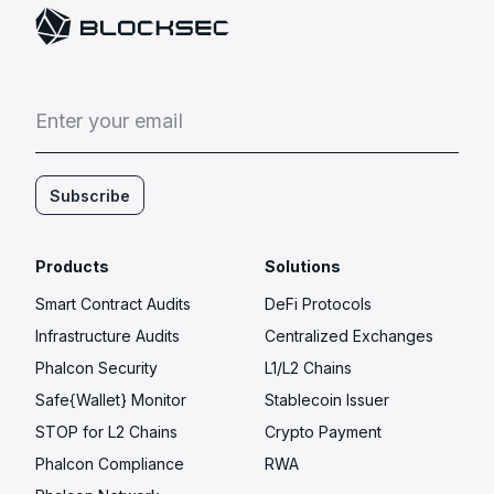
E
n
t
e
r
y
o
u
r
e
m
a
i
l
Subscribe
Products
Solutions
Smart Contract Audits
DeFi Protocols
Infrastructure Audits
Centralized Exchanges
Phalcon Security
L1/L2 Chains
Safe{Wallet} Monitor
Stablecoin Issuer
STOP for L2 Chains
Crypto Payment
Phalcon Compliance
RWA