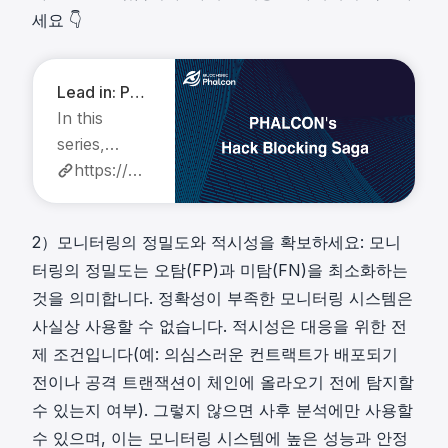
세요 👇
Lead in: Phalcon's Hack Blocking Saga
In this
series,
explore
https://blocksec.com/blog/lead-in-phalcon-s-hack-blocking-saga
how
BlockSec
2）모니터링의 정밀도와 적시성을 확보하세요: 모니
Phalcon,
터링의 정밀도는 오탐(FP)과 미탐(FN)을 최소화하는
the world's
것을 의미합니다. 정확성이 부족한 모니터링 시스템은
first crypto
사실상 사용할 수 없습니다. 적시성은 대응을 위한 전
hack
monitoring
제 조건입니다(예: 의심스러운 컨트랙트가 배포되기
and
전이나 공격 트랜잭션이 체인에 올라오기 전에 탐지할
blocking
수 있는지 여부). 그렇지 않으면 사후 분석에만 사용할
system,
수 있으며, 이는 모니터링 시스템에 높은 성능과 안정