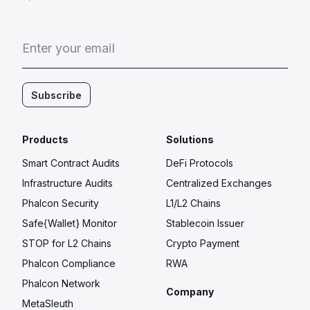
E
n
t
e
r
y
o
u
r
e
m
a
i
l
Subscribe
Products
Solutions
Smart Contract Audits
DeFi Protocols
Infrastructure Audits
Centralized Exchanges
Phalcon Security
L1/L2 Chains
Safe{Wallet} Monitor
Stablecoin Issuer
STOP for L2 Chains
Crypto Payment
Phalcon Compliance
RWA
Phalcon Network
Company
MetaSleuth