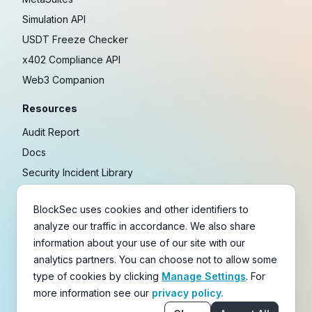
Simulation API
USDT Freeze Checker
x402 Compliance API
Web3 Companion
Resources
Audit Report
Docs
Security Incident Library
Blog
BlockSec uses cookies and other identifiers to
Research
analyze our traffic in accordance. We also share
Guides
information about your use of our site with our
Crypto Payment Playbook
analytics partners. You can choose not to allow some
type of cookies by clicking
Manage Settings
. For
Copyright © 2021-
2026
BlockSec
more information see our
privacy policy.
Terms
&
Policies
&
Disclaimer