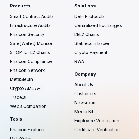
Products
Solutions
Smart Contract Audits
DeFi Protocols
Infrastructure Audits
Centralized Exchanges
Phalcon Security
L1/L2 Chains
Safe{Wallet} Monitor
Stablecoin Issuer
STOP for L2 Chains
Crypto Payment
Phalcon Compliance
RWA
Phalcon Network
Company
MetaSleuth
About Us
Crypto AML API
Customers
Trace.ai
Newsroom
Web3 Companion
Media Kit
Tools
Employee Verification
Phalcon Explorer
Certificate Verification
MetaSuites