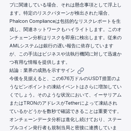
プに関連している場合、それは懸念事項として浮上し
ます。特定のリスクパターンが検出された場合、
Phalcon Complianceは包括的なリスクレポートを生
成し、関連ネットワークもハイライトします。このオ
ンチェーン分析はリスクを即座に検出します。従来の
AMLシステムは銀行の遅い報告に依存しています
が、この手法はビジネスや法執行機関に対して迅速か
つ有用な情報を提供します。
結論：業界の成熟を示すサイン
今後を見据えると、この676万ドルのUSDT措置のよ
うなピンポイントの凍結イベントはさらに増加してい
くでしょう。そのような状況において、
イーサリアム
またはTRONのアドレスがTetherによって凍結され
ているかどうかを数秒で確認
できることは重要です。
オンチェーンデータ分析は進化し続けており、ステー
ブルコイン発行者も規制当局と密接に連携していま