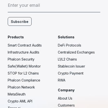
E
n
t
e
r
y
o
u
r
e
m
a
i
l
Subscribe
Products
Solutions
Smart Contract Audits
DeFi Protocols
Infrastructure Audits
Centralized Exchanges
Phalcon Security
L1/L2 Chains
Safe{Wallet} Monitor
Stablecoin Issuer
STOP for L2 Chains
Crypto Payment
Phalcon Compliance
RWA
Phalcon Network
Company
MetaSleuth
About Us
Crypto AML API
Customers