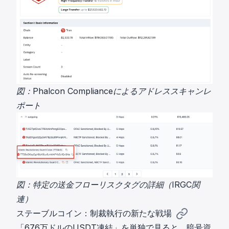
図：Phalcon Complianceによるアドレススキャンレ
ポート
図：特定の送金フローリスクタグの詳細（IRGC関
連）
ステーブルコイン：制裁執行の新たな戦場
「676万ドルのUSDT凍結」を単独で見ると、暗号資