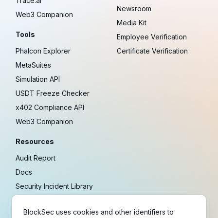
Trace.ai
Newsroom
Web3 Companion
Media Kit
Tools
Employee Verification
Phalcon Explorer
Certificate Verification
MetaSuites
Simulation API
USDT Freeze Checker
x402 Compliance API
Web3 Companion
Resources
Audit Report
Docs
Security Incident Library
Blog
BlockSec uses cookies and other identifiers to
Research