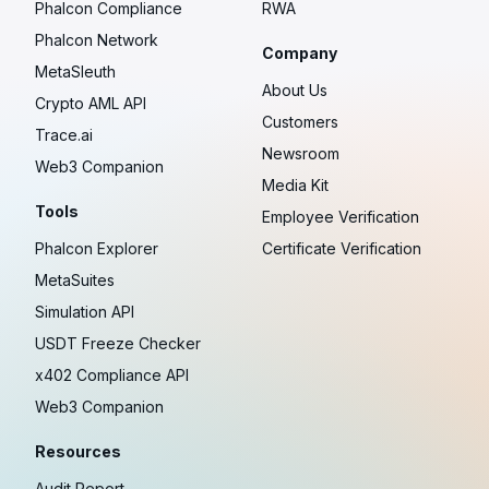
Phalcon Compliance
RWA
Phalcon Network
Company
MetaSleuth
About Us
Crypto AML API
Customers
Trace.ai
Newsroom
Web3 Companion
Media Kit
Tools
Employee Verification
Phalcon Explorer
Certificate Verification
MetaSuites
Simulation API
USDT Freeze Checker
x402 Compliance API
Web3 Companion
Resources
Audit Report