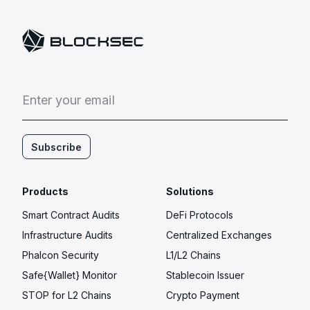
E
n
t
e
r
y
o
u
r
e
m
a
i
l
Subscribe
Products
Solutions
Smart Contract Audits
DeFi Protocols
Infrastructure Audits
Centralized Exchanges
Phalcon Security
L1/L2 Chains
Safe{Wallet} Monitor
Stablecoin Issuer
STOP for L2 Chains
Crypto Payment