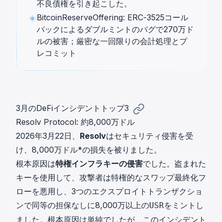
不良債権を引き起こした。
BitcoinReserveOffering: ERC-3525コール
バックによるダブルミントのバグで270万ド
ルの被害；厳密な一回限りの会計処理とプ
レコミット
3月のDeFiインシデントトップ3
Resolv Protocol: 約8,000万ドル
2026年3月22日、
Resolv
はセキュリティ侵害を受
け、8,000万ドル*の損失を被りました。
根本原因は
特権インフラキーの侵害
でした。盗まれた
キーを使用して、攻撃者は特権的なスワップ最終化フ
ローを悪用し、3つのエクスプロイトトランザクショ
ンで同等の担保なしに8,000万以上の
をミントし
USR
ました。根本原因は単純でしたが、このインシデント