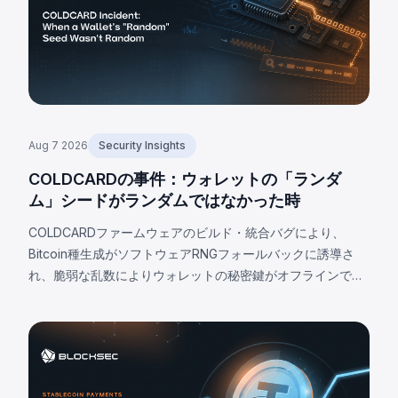
Aug 7 2026
Security Insights
COLDCARDの事件：ウォレットの「ランダ
ム」シードがランダムではなかった時
COLDCARDファームウェアのビルド・統合バグにより、
Bitcoin種生成がソフトウェアRNGフォールバックに誘導さ
れ、脆弱な乱数によりウォレットの秘密鍵がオフラインで復
元可能となった。欠陥は種自体にあるためファームウェア更
新では修正不可。2026年8月7日までに確認された被害は
1,405 BTC（約91億円）、非公式推定では最大2,055 BTCに
上る。