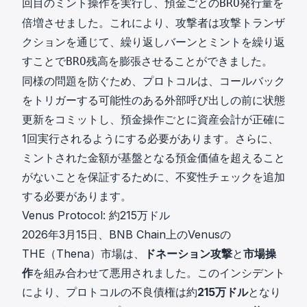
回目のミント操作を実行し、預金ごとの
発行量を
BRO
倍増させました。これにより、攻撃者は
攻撃トランザ
クション
を通じて、繰り返しバーンとミントを繰り返
すことで
残高を膨張させることができました。
BRO
同様の問題を防ぐため、プロトコルは、コールバック
をトリガーする可能性のある外部呼び出しの前に状態
更新をコミットし、預金操作ごとに資産会計が正確に
1回実行されるようにする必要があります。さらに、
ミントされた金額が基盤となる預金価値を超えること
がないことを保証するために、不変性チェックを追加
する必要があります。
Venus Protocol: 約215万ドル
2026年3月15日、BNB Chain上のVenusの
THE（Thena）市場は、
ドネーション攻撃
と
市場操
作
を組み合わせて悪用されました。このインシデント
により、プロトコルの不良債権は約
215万ドル
となり