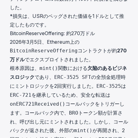
した。
*損失は、USRのペッグされた価値を1ドルとして推
定したものです。
BitcoinReserveOffering: 約270万ドル
2026年3月5日、Ethereum上の
コントラクトが約
270
BitcoinReserveOffering
万ドル
でエクスプロイトされました。
根本原因は、
関数における
欠陥のあるビジネ
mint()
スロジック
であり、
の全預金処理時
ERC-3525 SFT
にミントロジックを2回実行しました。
は
ERC-3525
を継承しているため、安全な転送は
ERC-721
コールバックをトリガーし
onERC721Received()
ます。コールバック内で、
トークン額が計算さ
BRO
れ、呼び出し元にミントされました。しかし、コール
バックが返された後、外部の
が再開され、2
mint()