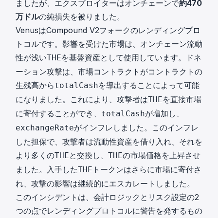
ましたが、エクスプロイターはオンチェーンで
約470
万ドル
の純損失を被りました。
VenusはCompound V2フォークのレンディングプロ
トコルです。影響を受けた市場は、オンチェーン流動
性が浅い
を基盤資産として使用しています。ドネ
THE
ーション攻撃は、市場コントラクトがコントラクトの
生残高から
を導出することによって可能
totalCash
になりました。これにより、攻撃者は
を直接市場
THE
に寄付することができ、
が増加し、
totalCash
がインフレしました。このインフレ
exchangeRate
した担保で、攻撃者は流動性資産を借り入れ、それを
より多くの
と交換し、
の市場価格を上昇させ
THE
THE
ました。入手した
トークンはさらに市場に寄付さ
THE
れ、攻撃の影響は継続的にエスカレートしました。
このインシデントは、会計ロジックとリスク設定の2
つの点でレンディングプロトコルに警告を発するもの