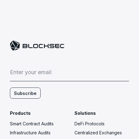
обязательств.
E
n
t
e
r
y
o
u
r
e
m
a
i
l
Subscribe
Products
Solutions
Smart Contract Audits
DeFi Protocols
Infrastructure Audits
Centralized Exchanges