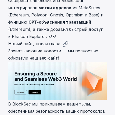
Обозреватель блокчейна
Blockscout
интегрировал
метки адресов
из
MetaSuites
(
Ethereum
,
Polygon
,
Gnosis
,
Optimism
и
Base
) и
функцию
GPT-объяснения транзакций
(
Ethereum
), а также добавил быстрый доступ
к
Phalcon Explorer
. 🎉🎉
Новый сайт, новая глава
Захватывающие новости — мы полностью
обновили наш веб-сайт!
В BlockSec мы прикрываем ваши тылы,
обеспечивая безопасность ваших протоколов