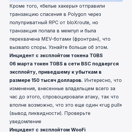
Кроме того, «белые хакеры» отправили
транзакцию спасения в Polygon через
полуприватный RPC от bloXroute, но
транзакция попала в мемпул и была
перехвачена MEV-ботами (фронтран), что
вызвало споры.
Узнайте больше об этом
.
Инцидент с эксплойтом токена TGBS
06 марта токен TGBS в сети BSC подвергся
эксплойту, приведшему к убыткам в
размере 150 тысяч долларов.
Интересно, что
изменения, внесенные владельцем всего за
час до этого, спровоцировали атаку, так что
вполне возможно, что это еще один «rug pull»
(вывод ликвидности).
Проверьте
уведомление
Инцидент с эксплойтом WooFi