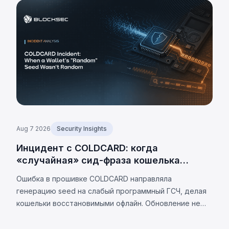
Aug 7 2026
Security Insights
Инцидент с COLDCARD: когда
«случайная» сид-фраза кошелька
оказалась не случайной
Ошибка в прошивке COLDCARD направляла
генерацию seed на слабый программный ГСЧ, делая
кошельки восстановимыми офлайн. Обновление не
устраняет проблему. К 7 августа 2026 г.
подтверждённые потери — 1 405 BTC (~$91 млн),