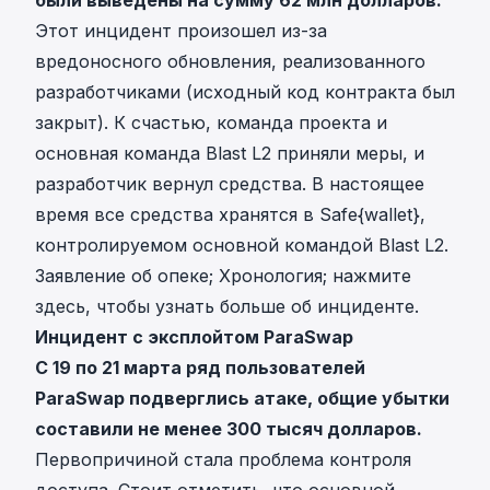
были выведены на сумму 62 млн долларов.
Этот инцидент произошел из-за
вредоносного обновления, реализованного
разработчиками (исходный код контракта был
закрыт). К счастью, команда проекта и
основная команда Blast L2 приняли меры, и
разработчик вернул средства. В настоящее
время все средства хранятся в
Safe{wallet}
,
контролируемом основной командой Blast L2.
Заявление об опеке
;
Хронология
; нажмите
здесь
, чтобы узнать больше об инциденте.
Инцидент с эксплойтом ParaSwap
С 19 по 21 марта ряд пользователей
ParaSwap подверглись атаке, общие убытки
составили не менее 300 тысяч долларов.
Первопричиной стала
проблема контроля