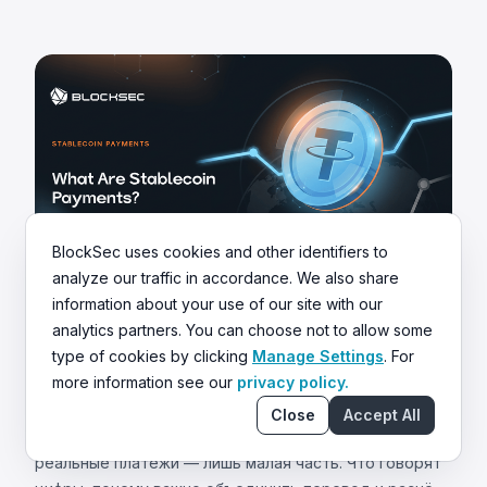
BlockSec uses cookies and other identifiers to
analyze our traffic in accordance. We also share
information about your use of our site with our
analytics partners. You can choose not to allow some
Aug 5 2026
Knowledge
type of cookies by clicking
Manage Settings
. For
Что такое платежи стейблкоинами?
more information see our
privacy policy.
Полное руководство для бизнеса
Close
Accept All
Стейблкоины проводили до $1,8 трлн в месяц, но
реальные платежи — лишь малая часть. Что говорят