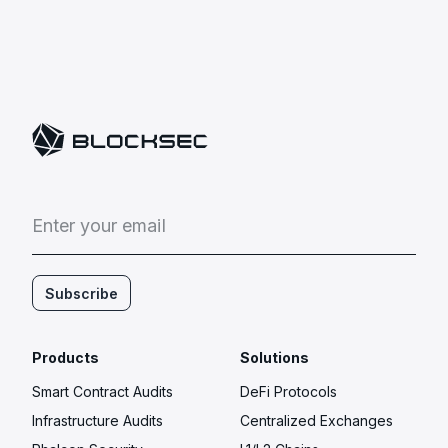
E
n
t
e
r
y
o
u
r
e
m
a
i
l
Subscribe
Products
Solutions
Smart Contract Audits
DeFi Protocols
Infrastructure Audits
Centralized Exchanges