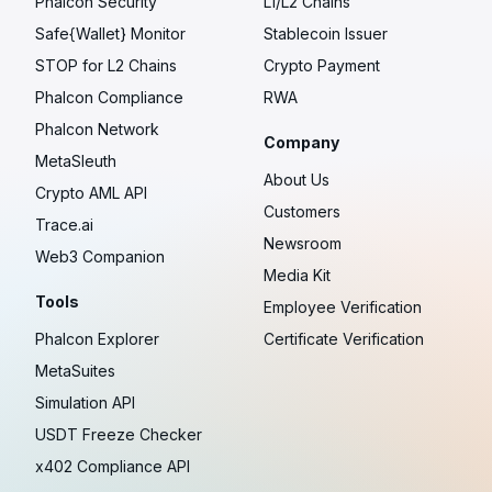
Phalcon Security
L1/L2 Chains
Safe{Wallet} Monitor
Stablecoin Issuer
STOP for L2 Chains
Crypto Payment
Phalcon Compliance
RWA
Phalcon Network
Company
MetaSleuth
About Us
Crypto AML API
Customers
Trace.ai
Newsroom
Web3 Companion
Media Kit
Tools
Employee Verification
Phalcon Explorer
Certificate Verification
MetaSuites
Simulation API
USDT Freeze Checker
x402 Compliance API