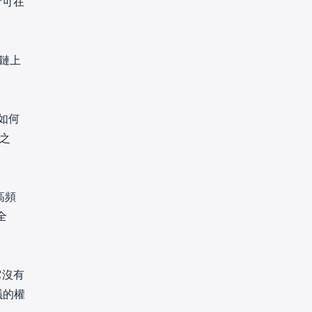
者可在
解鏈上
如何
之
高頻
全
它沒有
議的權