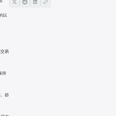
區
的以
頻交易
保持
內。節