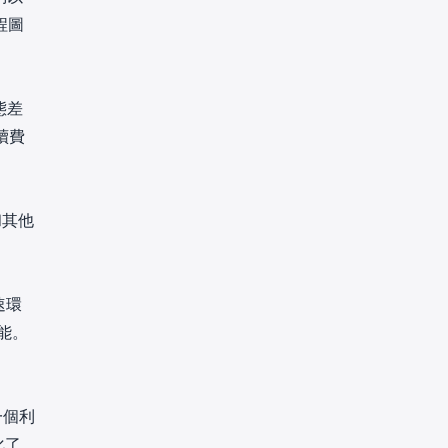
程圖
態差
續費
和其他
速環
能。
一個利
化了