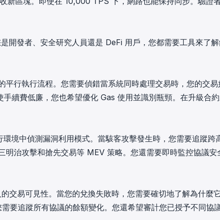
新區塊。即使在 10,000 TPS 下，網路也能保持同步。驗證
您是開發者、安全研究人員還是 DeFi 用戶，您都需要工具來了
對複雜的平行執行流程。您需要偵錯當系統同時處理交易時，您的交易
手續費低廉，您也希望優化 Gas 使用並識別瓶頸。在升級合約
的平行環境中偵測漏洞利用模式。當駭客攻擊發生時，您需要追蹤跨
識別三明治攻擊和搶先交易等 MEV 策略。您還需要即時監控協議安
需要深入的交易可見性。當您的兌換失敗時，您需要確切地了解為什麼
行。您需要追蹤所有協議的餘額變化。您還希望審計您已授予不同協