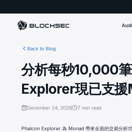
Audi
Back to Blog
Smart Contract 
SECURITY
Audit Reports
COMPLI
DeFi Protocols
Ensure your DApp's 
Detect every comprehensive r
Secure your code pre-launch and block attacks in
分析每秒10,000筆
security audits by Block Sec.
robust, reliable, an
Phalcon Security
Ph
real-time. Safeguard both user assets and your
Detect every threat, alert what
reputation.
standards.
Ide
matters, and block attacks in real-
an
Docs
Explorer現已支援
time.
Comprehensive docs to help yo
Stablecoin Issuer
with BlockSec
Ph
Infrastructure A
Secure your contracts pre-launch and monitor
Safe{Wallet} Monitor
Mon
transactions in real-time, safeguarding both asset
Secure your L1/L2 ch
Monitor, analyze, and simulate to
rea
stability and regulatory trust.
Security Incidents Library
ensure your Safe{Wallet}’s security.
December 24, 2025
7
min read
other infrastructure
wit
Comprehensive docs to help yo
systemic risk.
with BlockSec
STOP for L2 Chains
Me
Stop hacks at the Sequencer level to
Tra
Phalcon Explorer 為
Monad
帶來全面的交易分析功能
ensure L2 security.
tra