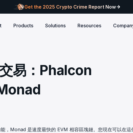
Get the 2025 Crypto Crime Report Now
t
Products
Solutions
Resources
Compan
Audits
ANCE
Blog
AI
Customers
Centralized Exchanges
L1/L2 Chai
About Blocksec
core logic is
eports of Web3
Stay updated with industry insights and BlockSec
Explore our global c
Identify illicit activities, manage risks, and ensure
Protect your 
Where cutting-edge research
交易：Phalcon
new.
partners shaping th
d meets top security
alcon Compliance
Trace.ai
AML/CFT compliance.
Free Trial
New
attacks at th
meets real-world security.
security landscape.
reputation.
ntify illicit activities, manage risks,
Trace stolen crypto with AI-
d ensure AML/CFT compliance.
on-chain investigation.
Research
Monad
u build securely
Influential papers advancing blockchain security.
Crypto Payment
RWA
alcon Network
x402 Compliance API
udits
Block illicit funds in real-time and meet global
Build Investo
itor illicit fund inflows and receive
Pay-per-call AML intelligence 
compliance standards, building trust in every
every layer: 
ains, wallets, and
l-time alerts before they are
x402 protocol.
transaction.
screen every 
Free
 stack against
hdrawn.
u build securely
Web3 Companion
taSleuth
The Secure Agentic Wallet.
ck crypto funds, visualize
，Monad 是速度最快的 EVM 相容區塊鏈。您現在可以在這
nsaction flows, and simplify on-