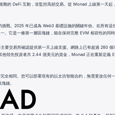
蹤複雜的 DeFi 互動，並監控高頻交易。從 Monad 上線第一天起
in investigations.
ypto AML API
ress labels, risk scoring, and
eening APIs for crypto compliance.
戰。2025 年已成為 Web3 基礎設施的關鍵年份。在所有這
之一。它是一條第一層區塊鏈，能在保持完整 EVM 相容性的同
raken 等主要交易所確認提供第一天上線支援。網路上已有超過 280 
tal 及其他領先投資者共 2.44 億美元的資金，Monad 正在重新定義 
完全相同。您可以部署現有的以太坊智能合約，無需更改任何
區塊鏈。