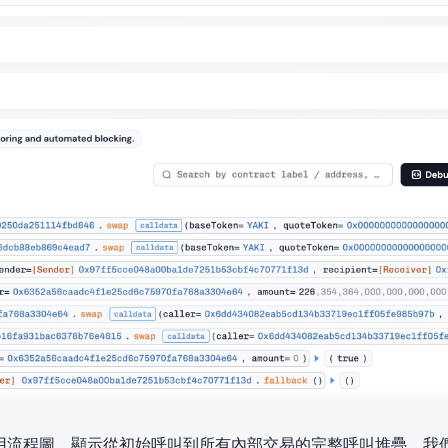
得調用流程圖，顯示從初始呼叫到所有內部交易的完整呼叫堆疊。我