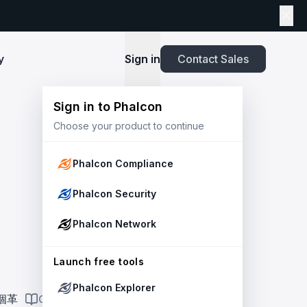
y
Sign in
Contact Sales
Sign in to Phalcon
TOOLS
Choose your product to continue
Playbook
New
ns
Newsroom
lients and
Security and Compliance for Crypto Payment
infrastructure before launch. Block
Explore highlights from the press,
e Web3
Systems: An Enterprise Playbook
MetaSuites
e source to shield your ecosystem and
news and featured stories.
Phalcon Compliance
Enhance your blockchain explorer with
powered
20+ integrated tools for advanced
Whitepaper
Phalcon Security
capabilities.
Stablecoin Issuer Freeze Risk: A User-Centric
Risk Management Framework
r Trust and Secure Your Platform at
Simulation API
Phalcon Network
via the
Audit your tokenization contracts,
See outcomes and balance changes
transaction, and protect your treasury.
Report
in USD before you sign any on-chain
2025 Crypto Crime Report
Launch free tools
transaction.
Phalcon Explorer
USDT Freeze Checker
Handbook
個革
ON THIS PAGE
Check any USDT address against