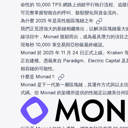
命性的 10,000 TPS 網路上偵錯平行執行流程、追
cha
Phalcon Explorer
可完整掌握智能合約呼叫、餘額變化與資金流向。
Visualize, simulate, and debug on-
Cr
為什麼 2025 年是高性能區塊鏈之年
chain transactions with an intuitive
Add
interface.
scr
我們正見證強大的新鏈相繼推出，以解決區塊鏈最大的挑
線項目中，Monad 脫穎而出，成為最具潛力的項目
現每秒 10,000 筆交易與亞秒級最終確認。
Monad 於 2025 年 11 月 24 日正式上線。K
正在建構。憑藉來自 Paradigm、Electric Capi
相容鏈的可能性。
什麼是 Monad？
Monad
是下一代第一層區塊鏈，其運作方式與以太坊
式碼。但 Monad 的架構所提供的性能足以媲美任何