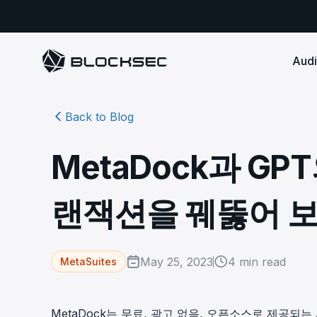
Audi
Back to Blog
Smart Contract 
SECURITY
Audit Reports
COMPLI
DeFi Protocols
Ensure your DApp's 
Detect every comprehensive r
Secure your code pre-launch and block attacks in
MetaDock과 GP
security audits by Block Sec.
robust, reliable, an
Phalcon Security
Ph
real-time. Safeguard both user assets and your
Detect every threat, alert what
reputation.
standards.
Ide
matters, and block attacks in real-
an
Docs
랜잭션을 꿰뚫어 보
time.
Comprehensive docs to help yo
Stablecoin Issuer
with BlockSec
Ph
Infrastructure A
Secure your contracts pre-launch and monitor
Safe{Wallet} Monitor
Mon
transactions in real-time, safeguarding both asset
Secure your L1/L2 ch
Monitor, analyze, and simulate to
rea
stability and regulatory trust.
Security Incidents Library
ensure your Safe{Wallet}’s security.
other infrastructure
wit
May 25, 2023
4
min read
MetaSuites
Comprehensive docs to help yo
systemic risk.
with BlockSec
STOP for L2 Chains
Me
Stop hacks at the Sequencer level to
Tra
MetaDock는 무료, 광고 없음, 오픈소스로 제공되는
ensure L2 security.
tra