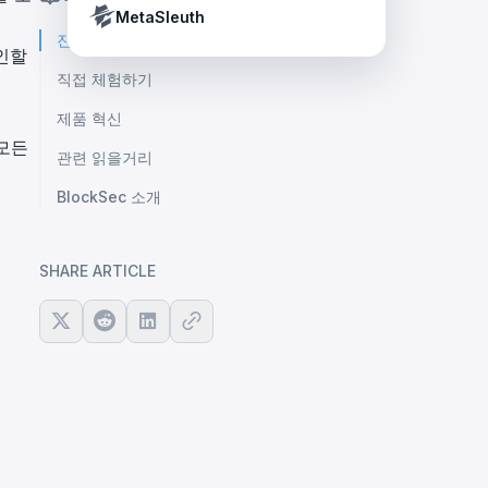
Crypto Payment Compliance Handbook
Tether’s blacklist in real time.
MetaSleuth
진입 장벽 허물기
확인할
직접 체험하기
제품 혁신
 모든
관련 읽을거리
BlockSec 소개
SHARE ARTICLE