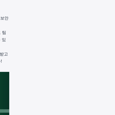
 보안
 팀
 있
랑받고
!