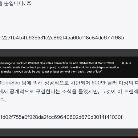
을 뿐입니다. 😉
e42f227fb4b4b639531c2c892f4aa60c118c84dc677f98b
 BlockSec 팀에 의해 성공적으로 차단되어 500만 달러 이상의 
에서 공개적으로 구걸한다는 소식을 들었지만, 그것이 이 트랜
다.
5bcfd02f755e0f928da2fcc69640892d679d3014f41030f