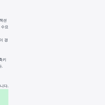
랜잭션
 수요
이 경
단축키
.
됩니다.