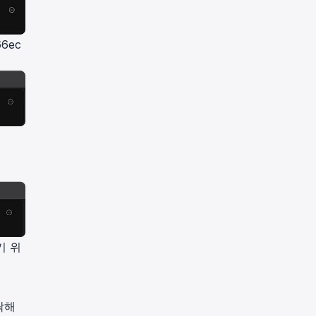
66ec
기 위
락해