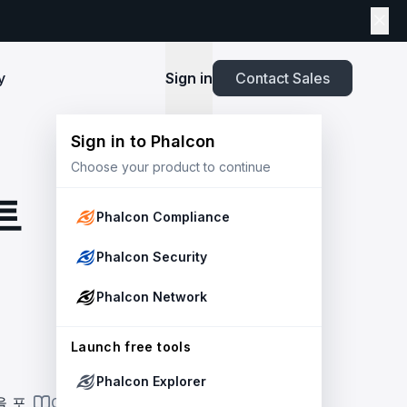
y
Sign in
Contact Sales
Sign in to Phalcon
TOOLS
Choose your product to continue
Playbook
New
ns
Newsroom
lients and
Security and Compliance for Crypto Payment
infrastructure before launch. Block
Explore highlights from the press,
트
e Web3
Systems: An Enterprise Playbook
MetaSuites
e source to shield your ecosystem and
news and featured stories.
Phalcon Compliance
Enhance your blockchain explorer with
powered
20+ integrated tools for advanced
Whitepaper
Phalcon Security
capabilities.
Stablecoin Issuer Freeze Risk: A User-Centric
Risk Management Framework
r Trust and Secure Your Platform at
Simulation API
Phalcon Network
via the
Audit your tokenization contracts,
See outcomes and balance changes
transaction, and protect your treasury.
Report
in USD before you sign any on-chain
2025 Crypto Crime Report
Launch free tools
transaction.
Phalcon Explorer
USDT Freeze Checker
Handbook
을 포
ON THIS PAGE
Check any USDT address against