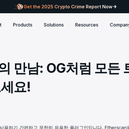
Get the 2025 Crypto Crime Report Now
t
Products
Solutions
Resources
Compan
Audits
ANCE
Blog
AI
Customers
Centralized Exchanges
L1/L2 Chai
About Blocksec
core logic is
eports of Web3
Stay updated with industry insights and BlockSec
Explore our global c
Identify illicit activities, manage risks, and ensure
Protect your 
Where cutting-edge research
T의 만남: OG처럼 모든 
new.
partners shaping th
d meets top security
alcon Compliance
Trace.ai
AML/CFT compliance.
Free Trial
New
attacks at th
meets real-world security.
security landscape.
reputation.
ntify illicit activities, manage risks,
Trace stolen crypto with AI-
d ensure AML/CFT compliance.
on-chain investigation.
Research
세요!
u build securely
Influential papers advancing blockchain security.
Crypto Payment
RWA
alcon Network
x402 Compliance API
udits
Block illicit funds in real-time and meet global
Build Investo
itor illicit fund inflows and receive
Pay-per-call AML intelligence 
compliance standards, building trust in every
every layer: 
ains, wallets, and
l-time alerts before they are
x402 protocol.
transaction.
screen every 
Free
 stack against
hdrawn.
u build securely
Web3 Companion
taSleuth
The Secure Agentic Wallet.
ck crypto funds, visualize
 사용하기 간편하고 무한히 유용한 플러그인입니다. Etherscan
nsaction flows, and simplify on-