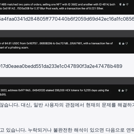
79c5a4faa0341d284805ff770440b6f2059d69d42ec16a1fc085
07017d0eaea0bedd551da233e1c047890f3a2e47478b489
않습니다. 대신, 일반 사용자의 관점에서 현재의 문제를 해결하
버하고 있습니다. 누락되거나 불완전한 해석이 있으면 다음으로 연