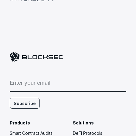
E
n
t
e
r
y
o
u
r
e
m
a
i
l
Subscribe
Products
Solutions
Smart Contract Audits
DeFi Protocols