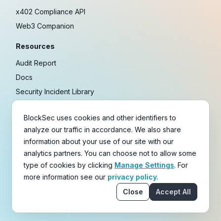
x402 Compliance API
Web3 Companion
Resources
Audit Report
Docs
Security Incident Library
Blog
BlockSec uses cookies and other identifiers to
Research
analyze our traffic in accordance. We also share
Guides
information about your use of our site with our
Crypto Payment Playbook
analytics partners. You can choose not to allow some
type of cookies by clicking
Manage Settings
. For
Copyright © 2021-
2026
BlockSec
more information see our
privacy policy.
Terms
&
Policies
&
Disclaimer
Close
Accept All
email
X
Telegram
YouTube
Linkedin
GitHub