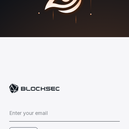
E
n
t
e
r
y
o
u
r
e
m
a
i
l