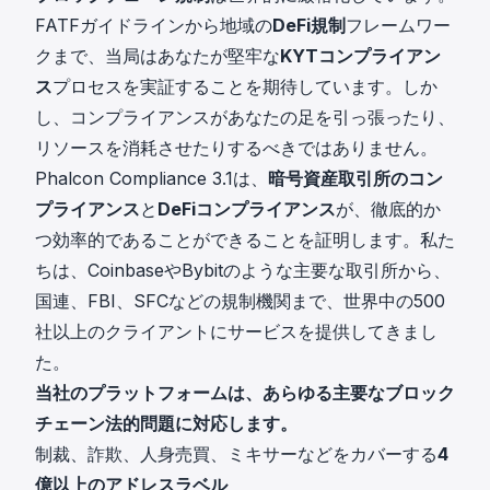
FATFガイドラインから地域の
DeFi規制
フレームワー
クまで、当局はあなたが堅牢な
KYTコンプライアン
ス
プロセスを実証することを期待しています。しか
し、コンプライアンスがあなたの足を引っ張ったり、
リソースを消耗させたりするべきではありません。
Phalcon Compliance 3.1は、
暗号資産取引所のコン
プライアンス
と
DeFiコンプライアンス
が、徹底的か
つ効率的であることができることを証明します。私た
ちは、CoinbaseやBybitのような主要な取引所から、
国連、FBI、SFCなどの規制機関まで、世界中の500
社以上のクライアントにサービスを提供してきまし
た。
当社のプラットフォームは、あらゆる主要なブロック
チェーン法的問題に対応します。
制裁、詐欺、人身売買、ミキサーなどをカバーする
4
億以上のアドレスラベル