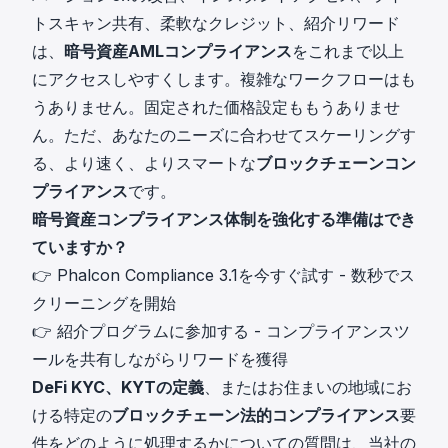
トスキャン共有、柔軟なクレジット、紹介リワード
は、
暗号資産AMLコンプライアンス
をこれまで以上
にアクセスしやすくします。複雑なワークフローはも
うありません。固定された価格設定ももうありませ
ん。ただ、あなたのニーズに合わせてスケーリングす
る、より速く、よりスマートな
ブロックチェーンコン
プライアンス
です。
暗号資産コンプライアンス体制を強化する準備はでき
ていますか？
👉
Phalcon Compliance 3.1を今すぐ試す
- 数秒でス
クリーニングを開始
👉
紹介プログラムに参加する
- コンプライアンスツ
ールを共有しながらリワードを獲得
DeFi KYC、KYTの定義
、またはお住まいの地域にお
ける特定の
ブロックチェーン法的コンプライアンス
要
件をどのように処理するかについての質問は、当社の