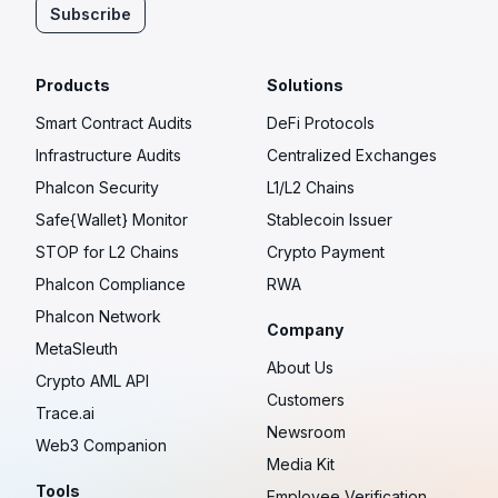
Subscribe
Products
Solutions
Smart Contract Audits
DeFi Protocols
Infrastructure Audits
Centralized Exchanges
Phalcon Security
L1/L2 Chains
Safe{Wallet} Monitor
Stablecoin Issuer
STOP for L2 Chains
Crypto Payment
Phalcon Compliance
RWA
Phalcon Network
Company
MetaSleuth
About Us
Crypto AML API
Customers
Trace.ai
Newsroom
Web3 Companion
Media Kit
Tools
Employee Verification