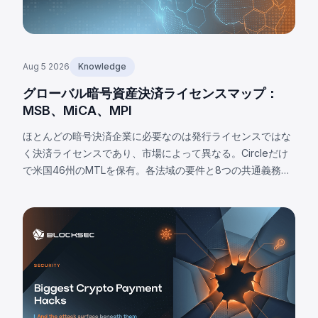
Aug 5 2026
Knowledge
グローバル暗号資産決済ライセンスマップ：
MSB、MiCA、MPI
ほとんどの暗号決済企業に必要なのは発行ライセンスではな
く決済ライセンスであり、市場によって異なる。Circleだけ
で米国46州のMTLを保有。各法域の要件と8つの共通義務を
解説。