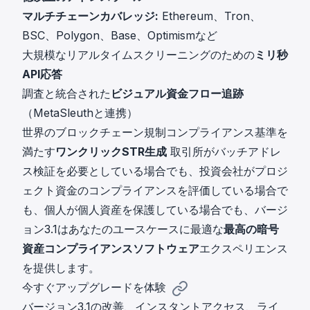
マルチチェーンカバレッジ:
Ethereum、Tron、
BSC、Polygon、Base、Optimismなど
大規模なリアルタイムスクリーニングのための
ミリ秒
API応答
調査と統合された
ビジュアル資金フロー追跡
（MetaSleuthと連携）
世界のブロックチェーン規制コンプライアンス基準を
満たす
ワンクリックSTR生成
取引所がバッチアドレ
ス検証を必要としている場合でも、投資会社がプロジ
ェクト資金のコンプライアンスを評価している場合で
も、個人が個人資産を保護している場合でも、バージ
ョン3.1はあなたのユースケースに最適な
最高の暗号
資産コンプライアンスソフトウェア
エクスペリエンス
を提供します。
今すぐアップグレードを体験
バージョン3.1の改善、インスタントアクセス、ライ