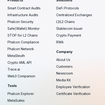
Products
Solutions
Smart Contract Audits
DeFi Protocols
Infrastructure Audits
Centralized Exchanges
Phalcon Security
L1/L2 Chains
Safe{Wallet} Monitor
Stablecoin Issuer
STOP for L2 Chains
Crypto Payment
Phalcon Compliance
RWA
Phalcon Network
Company
MetaSleuth
About Us
Crypto AML API
Customers
Trace.ai
Newsroom
Web3 Companion
Media Kit
Tools
Employee Verification
Phalcon Explorer
Certificate Verification
MetaSuites