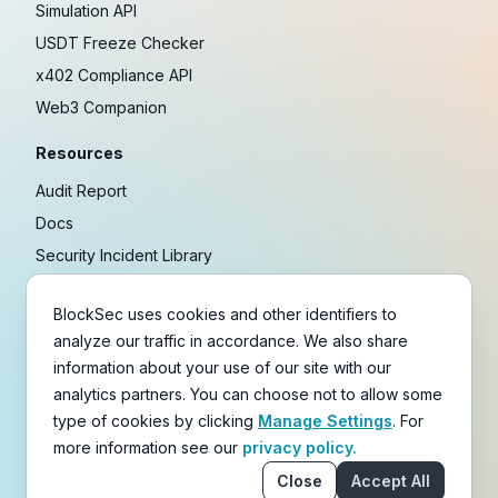
Simulation API
USDT Freeze Checker
x402 Compliance API
Web3 Companion
Resources
Audit Report
Docs
Security Incident Library
Blog
BlockSec uses cookies and other identifiers to
Research
analyze our traffic in accordance. We also share
Guides
information about your use of our site with our
Crypto Payment Playbook
analytics partners. You can choose not to allow some
type of cookies by clicking
Manage Settings
. For
Copyright © 2021-
2026
BlockSec
more information see our
privacy policy.
Terms
&
Policies
&
Disclaimer
Close
Accept All
email
X
Telegram
YouTube
Linkedin
GitHub