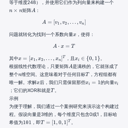
n
v
n
n
等于维度248），并使用它们作为列向量来构建一个
n
}
d
1
×
A
}
×
矩阵
：
n
n
A
_
o
,
n
A
\
2
t
v
n
=
[
,
A
,
=
…
[
v
1
,
,
v
2
]
,
…
,
v
n
]
A = [v_1, 
A
v
v
v
{
1
2
n
^
s
2
\
v
{
,
,
x
t
问题就转化为找到一个系数向量
，使得：
x
_
2
t
…
x
i
1
4
_
⋅
,
A
=
⋅
x
=
T
A \cdot x = T
A
x
T
m
,
8
n
v
e
v
x
x
}
T
=
[
,
,
…
,
]
∈
{
0
,
1
}
\
其中
，且
。
x
x
x
x
n
x
1
2
s
n
i
_
=
i
}
A
}
根据线性代数理论，只要矩阵
是满秩的，它就张成了
A
n
2
[
∈
A
\
n
T
整个
维空间。这意味着对于任何目标
，方程组都有
n
T
,
x
{
{
n
T
x
x
v
\
=
1
唯一解。求解
后，我们只需保留那些
的向量
x
x
v
1
0
i
i
v
x
i
i
d
T
,
,
；它们的XOR和就是
。
T
_
=
v
o
T
x
1
示例
1
1
_
t
2
}
,
为便于理解，我们通过一个案例研究来演示这个构建过
x
i
s
,
x
v
_
程。假设向量是3维的，每个维度只包含0或1，目标哈
,
…
_
_
i
T
v
T
=
[
1
,
0
,
1
]
希值为
，即
。
101
,
T
i
2
=