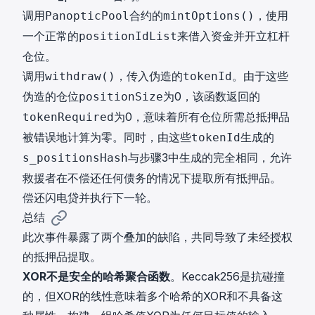
调用
合约的
，使用
PanopticPool
mintOptions()
一个正常的
来借入资金并开立杠杆
positionIdList
仓位。
调用
，传入伪造的
。由于这些
withdraw()
tokenId
伪造的仓位
为0，该函数返回的
positionSize
为0，意味着所有仓位所需总抵押品
tokenRequired
被错误地计算为零。同时，由这些
生成的
tokenId
与步骤3中生成的完全相同，允许
s_positionsHash
救援者在不偿还任何债务的情况下提取所有抵押品。
偿还闪电贷并执行下一轮。
总结
此次事件暴露了两个叠加的缺陷，共同导致了未经授权
的抵押品提取。
XOR不是安全的哈希聚合函数
。Keccak256是抗碰撞
的，但XOR的线性意味着多个哈希的XOR和不具备这