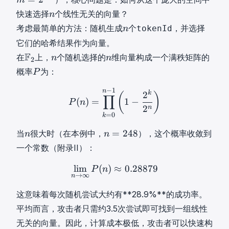
1
m
,
T
0
]
2
=
,
,
n
1
快速选择
个线性无关的向量？
n
A
,
T
2
1
x
0
n
,
n
x
1
考虑最简单的方法：随机生成
个
，并选择
tokenId
x
n
4
x
_
]
0
n
=
,
=
8
它们的哈希结果作为向量。
_
n
^
]
T
1
[
m
F
n
n
1
F
]
在
上，
个随机选择的
维向量构成一个满秩矩阵的
T
n
n
2
^
]
1
=
2
n
n
=
^
P
概率
为：
T
P
^
,
2
\
1
T
P
T
0
^
m
,
−
1
P
(
n
)
=
∏
k
=
0
n
−
1
(
1
−
2
k
2
n
)
n
k
2
(
)
∏
,
{
(
)
=
1
−
a
x
P
n
2
n
1
2
t
_
=
0
k
]
4
h
3
n
n
=
248
当
很大时（在本例中，
），这个概率收敛到
n
n
^
8
b
=
n
=
T
一个常数（附录II）：
}
b
1
2
{
4
lim
(
)
≈
lim
0.28879
n
→
∞
P
(
n
)
≈
0.28879
\li
P
n
F
→
∞
n
8
}
n
这意味着每次随机尝试大约有**28.9%**的成功率。
_
=
2
平均而言，攻击者只需约3.5次尝试即可找到一组线性
2
无关的向量。因此，计算成本极低，攻击者可以快速构
4