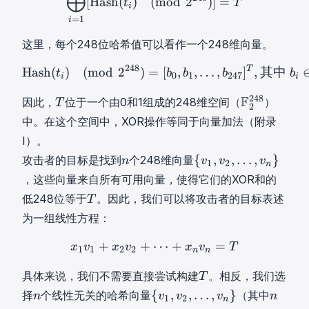
⨁
[
Hash
(
)
(
mod
2
)]
=
t
T
,
i
=
1
t
i
2
这里，每个248位哈希值可以看作一个248维向量。
,
…
248
T
Hash
(
t
i
)
(
m
o
d
2
248
)
=
[
b
0
,
b
Hash
(
)
(
mod
2
)
=
[
,
,
…
,
]
,
其中
t
b
b
b
b
0
1
247
i
i
,
T
F
248
F
t
因此，
位于一个由0和1组成的248维空间（
）
T
2
T
2
n
中。在这个空间中，XOR操作等同于向量加法（附录
2
}
I）。
4
\
n
{
{
,
,
…
,
}
攻击者的目标是找到
个248维向量
n
v
v
v
8
{
1
2
n
n
v
\
，这些向量来自所有可用向量，使得它们的XOR和的
t
1
m
_
T
低248位等于
。因此，我们可以将攻击者的目标表述
T
,
a
1
T
为一组线性方程：
v
t
,
2
h
t
+
+
⋯
x
1
v
+
1
+
x
2
v
2
=
+
⋯
+
x
n
v
n
=
T
x
v
x
v
x
v
T
1
1
2
2
n
n
,
b
_
…
T
b
2
具体来说，我们不需要直接尝试构建
。相反，我们选
T
,
T
{
,
n
{
n
{
,
,
…
,
}
择
个线性无关的哈希向量
（其中
n
v
v
v
n
1
2
v
n
F
\