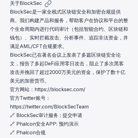
o
_
关于BlockSec
^
\
2
{
BlockSec是一家全栈式区块链安全和加密合规提供
i
)
n
商。我们构建产品和服务，帮助客户在协议和平台的整
n
^
个生命周期内进行代码审计（包括智能合约、区块链和
f
2
t
钱包）、实时拦截攻击、分析事件、追踪非法资金，并
}
y
满足AML/CFT合规要求。
BlockSec已在著名会议上发表了多篇区块链安全论
文，报告了多起DeFi应用零日攻击，阻止了多次黑客
攻击并挽回了超过2000万美元的资金，保护了数十亿
美元的加密货币。
官方网站：
https://blocksec.com/
官方Twitter账号：
https://twitter.com/BlockSecTeam
🔗
BlockSec审计服务
:
提交申请
🔗
Phalcon安全APP
:
预约演示
🔗
Phalcon合规