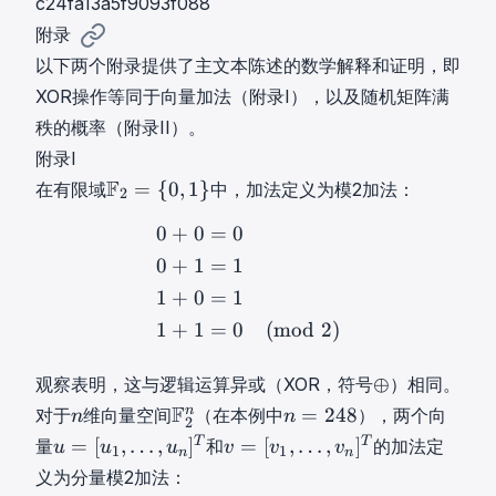
c24fa13a5f9093f088
附录
以下两个附录提供了主文本陈述的数学解释和证明，即
XOR操作等同于向量加法（附录I），以及随机矩阵满
秩的概率（附录II）。
附录I
F
F
=
{
0
,
1
}
在有限域
中，加法定义为模2加法：
2
2
0
+
0
=
0
0
+
0
=
0
0
+
1
=
1
1
+
0
=
1
1
+
1
=
{
0
+
1
=
1
0
1
+
0
=
1
,
1
+
1
=
0
(
mod
2
)
1
}
⊕
⊕
观察表明，这与逻辑运算异或（XOR，符号
）相同。
\
\
n
F
n
F
m
n
=
248
对于
维向量空间
（在本例中
），两个向
n
n
2
o
n
2
=
a
u
v
T
T
=
[
,
…
,
]
=
[
,
…
,
]
量
和
的加法定
u
u
u
v
v
v
1
1
n
n
p
n
2
t
=
=
义为分量模2加法：
l
\
4
h
[
[