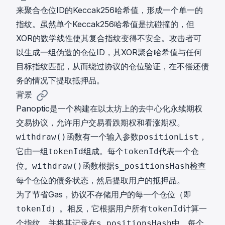
来聚合仓位ID的Keccak256哈希值，形成一个单一的
指纹。虽然单个Keccak256哈希值是抗碰撞的，但
XOR的数学线性使其复合指纹变得不安全。攻击者可
以生成一组伪造的仓位ID，其XOR聚合哈希值与任何
目标指纹匹配，从而绕过协议的仓位验证，在不偿还债
务的情况下提取抵押品。
背景
Panoptic是一个构建在以太坊上的去中心化永续期权
交易协议，允许用户交易看跌期权和看涨期权。
函数有一个输入参数
，
withdraw()
positionList
它由一组
组成。每个
代表一个仓
tokenId
tokenId
位。
函数根据
检查
withdraw()
s_positionsHash
每个仓位的债务状态，然后提取用户的抵押品。
为了节省Gas，协议不存储用户的每一个仓位（即
）。相反，它根据用户所有
计算一
tokenId
tokenId
个指纹，并将其记录在
中。每个
s_positionsHash