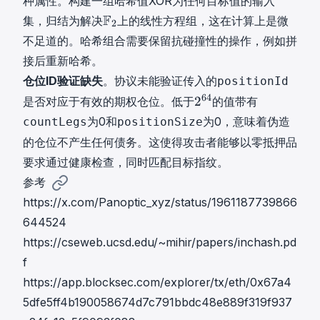
种属性。构建一组哈希值XOR为任何目标值的输入
F
F
集，归结为解决
上的线性方程组，这在计算上是微
2
2
不足道的。哈希组合需要保留抗碰撞性的操作，例如拼
\
接后重新哈希。
m
仓位ID验证缺失
。协议未能验证传入的
positionId
a
2
64
t
2
是否对应于有效的期权仓位。低于
的值带有
6
h
为0和
为0，意味着伪造
countLegs
positionSize
4
b
的仓位不产生任何债务。这使得攻击者能够以零抵押品
2
b
要求通过健康检查，同时匹配目标指纹。
^
{
{
参考
F
6
}
https://x.com/Panoptic_xyz/status/1961187739866
4
_
644524
}
2
https://cseweb.ucsd.edu/~mihir/papers/inchash.pd
f
https://app.blocksec.com/explorer/tx/eth/0x67a4
5dfe5ff4b190058674d7c791bbdc48e889f319f937