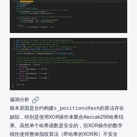
,
,
4
1
2
2
}
2
1
2
)
6
0
(
8
8
2
)
)
^
(
(
{
2
2
6
^
^
4
{
{
}
1
1
,
1
6
2
2
8
^
}
}
{
,
,
漏洞分析
1
2
2
根本原因是合约构建
的算法存在
s_positionsHash
1
^
^
缺陷，特别是使用XOR操作来聚合Keccak256哈希结
2
{
{
}
果。虽然单个哈希函数是安全的，但XOR操作的数学
1
2
)
6
0
线性使得整体指纹算法（即哈希的XOR和）不安全