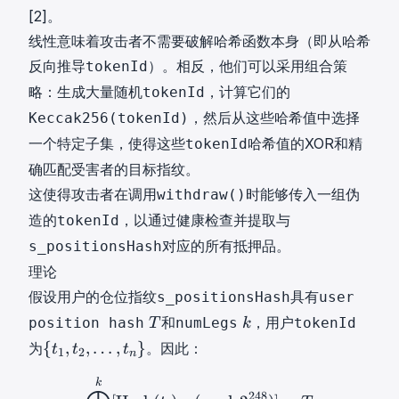
8
8
[
2
]。
}
}
线性意味着攻击者不需要破解哈希函数本身（即从哈希
)
)
反向推导
）。相反，他们可以采用组合策
tokenId
略：生成大量随机
，计算它们的
tokenId
，然后从这些哈希值中选择
Keccak256(tokenId)
一个特定子集，使得这些
哈希值的XOR和精
tokenId
确匹配受害者的目标指纹。
这使得攻击者在调用
时能够传入一组伪
withdraw()
造的
，以通过健康检查并提取与
tokenId
对应的所有抵押品。
s_positionsHash
理论
假设用户的仓位指纹
具有
s_positionsHash
user
T
k
和
，用户
position hash
numLegs
tokenId
T
k
T
k
{
{
,
,
…
,
}
为
。因此：
t
t
t
1
2
n
t
⨁
i
=
1
k
[
Hash
(
t
i
)
(
m
o
d
2
248
)
k
1
248