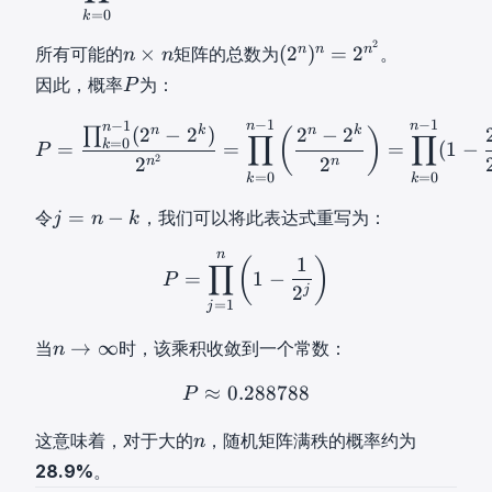
-
t
t
−
{
=
0
,
k
^
\
2
s
s
1
F
F
{
}
2
n
(
n
n
n
×
(
2
)
=
2
所有可能的
矩阵的总数为
。
n
n
,
,
2
}
2
n
×
2
P
因此，概率
为：
u
v
P
^
_
)
}
n
n
P
_
_
n
2
G
n
)
−
1
−
1
−
1
P
=
∏
k
=
0
n
−
1
(
2
n
−
2
k
)
2
n
2
n
n
n
n
k
(
2
−
2
)
n
k
2
−
2
∏
n
n
(
)
∏
∏
-
^
L
=
0
k
=
=
=
(
1
−
\
n
P
]
]
2
2
2
n
2
n
n
(
t
=
=
0
=
0
k
k
^
^
^
n
i
2
T
T
j
{
=
−
令
，我们可以将此表达式重写为：
j
n
k
,
m
n
=
k
\
e
2
n
P
=
∏
j
=
1
n
(
1
−
1
2
j
)
P = \pro
1
n
(
)
-
∏
m
s
(
=
1
−
P
−
1
2
j
a
n
2
=
1
j
k
}
t
^
j
n
→
∞
h
当
时，该乘积收敛到一个常数：
n
n
=
→
b
)
n
≈
0.288788
P
≈
0.288788
P \approx 0.2
∞
P
b
^
-
n
{
n
n
k
这意味着，对于大的
，随机矩阵满秩的概率约为
n
\
F
=
n
t
28.9%
。
}
2