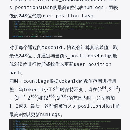
的最高8位代表
，而较
s_positionsHash
numLegs
低的248位代表
。
user position hash
对于每个通过的
，协议会计算其哈希值，取
tokenId
最低248位，并通过与当前
的最
s_positionsHash
低248位进行位异或操作来更新
user position
。
hash
同时，
根据
的数值范围进行调
countLegs
tokenId
2
(
64
64
112
2
(
2
,
2
)
整：当
小于
时保持不变，当在
tokenId
6
2
(
(
112
168
168
208
(
2
,
2
)
(
2
,
2
)
、
和
的范围内时，分别增加
4
6
2
2
1、2或3。最后，这些值被写入
的
s_positionsHash
2
4
1
1
最高8位以更新
。
numLegs
^
,
1
6
{
2
2
8
6
1