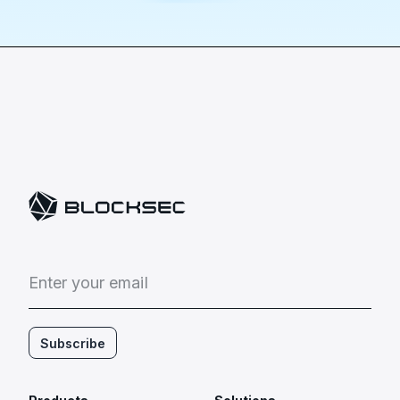
E
n
t
e
r
y
o
u
r
e
m
a
i
l
Subscribe