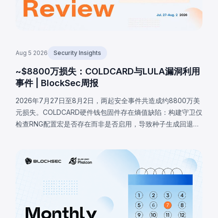
Aug 5 2026
Security Insights
~$8800万损失：COLDCARD与LULA漏洞利用
事件 | BlockSec周报
2026年7月27日至8月2日，两起安全事件共造成约8800万美
元损失。COLDCARD硬件钱包固件存在熵值缺陷：构建守卫仅
检查RNG配置宏是否存在而非是否启用，导致种子生成回退至
确定性软件路径，攻击者借此恢复受影响种子并分批盗取至少
1370枚BTC（约8800万美元）。BNB链上LULA代币因业务逻
辑漏洞损失约57.8万美元，攻击者触发特权函数`recycle()`，
从PancakeSwap V2池提取LULA并重置储备，耗尽流动性。