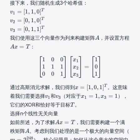
=
_
x
\
接下来，我们随机生成3个哈希值：
,
1
[
n
n
i
v
\
T
=
[
1
,
1
,
0
]
v
1
1
\
]
n
1
d
v
T
=
[
0
,
1
,
0
]
v
,
}
2
T
\
=
o
2
v
0
T
=
[
0
,
1
,
1
]
v
x
{
3
[
t
=
3
,
A
A
=
0
我们使用这三个向量作为列来构建矩阵
，并设置方程
A
1
s
[
=
1
A
x
[
,
,
=
：
,
A
x
T
0
[
]
=
x
1
1
v
,
0
T
T
1
0
0
1
_
[
1
0
0
1
\
1
1
0
0
1
]
[
x
1
x
2
x
3
]
=
[
1
0
1
x
,
_
1
1
,
T
A
1
1
1
0
1
}
=
x
0
n
2
,
1
=
x
,
0
0
1
1
x
]
\
3
0
,
[
=
x
T
}
]
1
1
x
T
=
[
1
,
0
,
1
]
T
通过高斯消元求解，我们得到
。这意味
_
x
v
T
]
,
=
v
v
x
2
=
1
,
=
1
着我们需要选择
和
（对应于
），
_
v
v
x
x
1
3
1
3
v
T
0
[
1
3
1
,
T
1
它们的XOR和恰好等于目标
。
_
T
v
,
1
v
v
=
\
T
=
2
选择n个线性无关向量
_
1
,
_
_
1
d
[
=
A
3
]
=
0
如前所述，为了求解
，我们需要构建一个满
A
x
T
1
3
,
o
1
[
x
=
^
,
A
m
x
秩矩阵
t
。考虑到我们处理的是一个极大的向量空间（
A
,
0
=
[
T
1
A
=
3
s
248
=
2
），核心问题是：如何从这个庞大的空间中