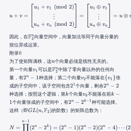
u
m
8
b
u
v
+
(
mod
2
)
⊕
u
+
v
=
[
u
1
+
v
1
(
m
o
d
2
)
⋮
u
n
+
u
v
u
v
1
1
1
1
s
a
n
b
1
1
+
=
=
=
⊕
u
v
u
⋮
⋮
t
=
{
,
,
+
(
mod
2
)
⊕
h
2
u
v
u
v
F
…
…
n
n
n
n
b
4
}
,
,
F
F
n
因此，在
向量空间中，向量加法等同于向量分量的
b
8
_
2
u
v
2
{
按位异或运算。
2
n
n
n
F
=
]
]
附录II
\
}
\
T
T
n
为了使矩阵满秩，这
个向量必须是线性无关的。
n
m
_
{
u
v
n
v
F
F
n
a
第一个向量
可以是
中除了零向量以外的任何向
v
1
2
2
0
=
=
1
2
t
2
v
{
n
2
−
1
{
}
量，有
种选择；第二个向量
不能落在
张
v
v
^
,
2
1
[
[
v
n
h
n
2
v
2
2
1
n
n
2
2
−
2
成的子空间中，该子空间包含
个向量，剩余
1
u
v
_
\
b
−
v
1
1
n
\
k
v
k
_
_
−
种选择；按照这个逻辑，第
个向量
不能落在前
k
v
k
1
m
b
k
1
_
}
2
−
}
k
k
−
1
1
2
−
1
n
k
1
a
2
−
2
个向量张成的子空间中，有
种可能选择。
{
2
2
\
^
2
v
1
,
,
n
t
G
F
F
^
(
,
)
{
这样（即
的阶数）的矩阵总数为：
G
L
n
1
2
2
_
k
\
\
−
h
L
}
n
v
^
k
-
d
d
2
−
1
b
N
=
∏
k
=
0
n
−
1
(
2
n
−
2
k
)
=
(
2
n
(
_
-
_
∏
n
1
o
o
n
k
n
n
n
=
(
2
−
2
)
=
(
2
−
1
)
(
2
−
2
)
(
2
−
4
)
⋯
(
2
k
N
b
n
2
1
1