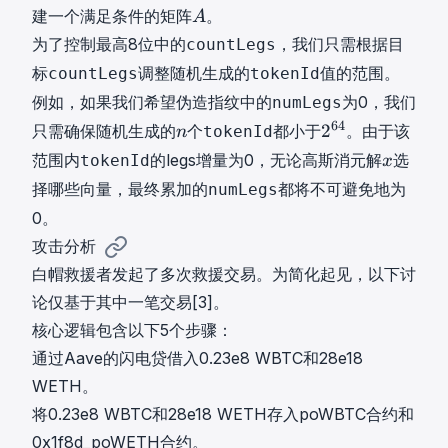
A
建一个满足条件的矩阵
8
。
A
A
为了控制最高8位中的
，我们只需根据目
countLegs
标
调整随机生成的
值的范围。
countLegs
tokenId
例如，如果我们希望伪造指纹中的
为0，我们
numLegs
n
2
64
2
只需确保随机生成的
个
都小于
。由于该
tokenId
n
n
6
x
范围内
的legs增量为0，无论高斯消元解
选
tokenId
x
4
x
择哪些向量，最终累加的
都将不可避免地为
numLegs
2
0。
^
{
攻击分析
6
白帽救援者发起了多次救援交易。为简化起见，以下讨
4
论仅基于其中一笔交易[
3
]。
}
核心逻辑包含以下5个步骤：
通过Aave的闪电贷借入0.23e8 WBTC和28e18
WETH。
将0.23e8 WBTC和28e18 WETH存入poWBTC合约和
0x1f8d_poWETH合约。