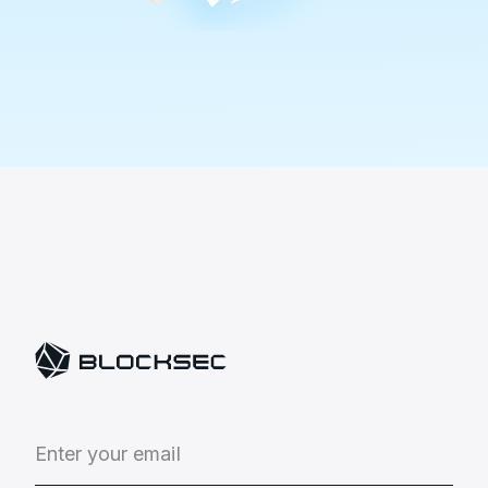
E
n
t
e
r
y
o
u
r
e
m
a
i
l