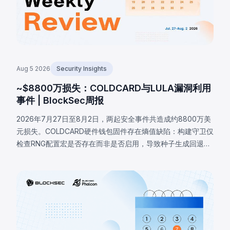
Aug 5 2026
Security Insights
~$8800万损失：COLDCARD与LULA漏洞利用
事件 | BlockSec周报
2026年7月27日至8月2日，两起安全事件共造成约8800万美
元损失。COLDCARD硬件钱包固件存在熵值缺陷：构建守卫仅
检查RNG配置宏是否存在而非是否启用，导致种子生成回退至
确定性软件路径，攻击者借此恢复受影响种子并分批盗取至少
1370枚BTC（约8800万美元）。BNB链上LULA代币因业务逻
辑漏洞损失约57.8万美元，攻击者触发特权函数`recycle()`，
从PancakeSwap V2池提取LULA并重置储备，耗尽流动性。