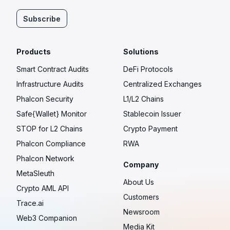
Subscribe
Products
Solutions
Smart Contract Audits
DeFi Protocols
Infrastructure Audits
Centralized Exchanges
Phalcon Security
L1/L2 Chains
Safe{Wallet} Monitor
Stablecoin Issuer
STOP for L2 Chains
Crypto Payment
Phalcon Compliance
RWA
Phalcon Network
Company
MetaSleuth
About Us
Crypto AML API
Customers
Trace.ai
Newsroom
Web3 Companion
Media Kit