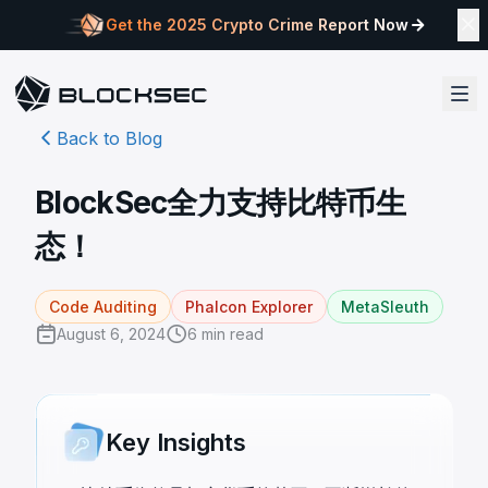
Get the 2025 Crypto Crime Report Now
Back to Blog
BlockSec全力支持比特币生
态！
Code Auditing
Phalcon Explorer
MetaSleuth
August 6, 2024
6
min read
Key Insights