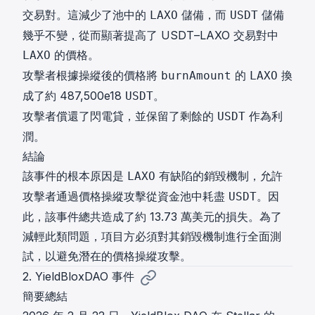
交易對。這減少了池中的
儲備，而
儲備
LAXO
USDT
幾乎不變，從而顯著提高了 USDT–LAXO 交易對中
的價格。
LAXO
攻擊者根據操縱後的價格將
的
換
burnAmount
LAXO
成了約 487,500e18
。
USDT
攻擊者償還了閃電貸，並保留了剩餘的
作為利
USDT
潤。
結論
該事件的根本原因是
有缺陷的銷毀機制，允許
LAXO
攻擊者通過價格操縱攻擊從資金池中耗盡
。因
USDT
此，該事件總共造成了約 13.73 萬美元的損失。為了
減輕此類問題，項目方必須對其銷毀機制進行全面測
試，以避免潛在的價格操縱攻擊。
2. YieldBloxDAO 事件
簡要總結