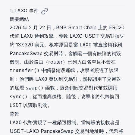
1. LAXO 事件
簡要總結
2026 年 2 月 22 日，BNB Smart Chain 上的 ERC20
代幣
遭到攻擊，導致 LAXO-USDT 交易對損失
LAXO
約 137,320 美元。根本原因是當
被直接轉移到
LAXO
PancakeSwap 交易對時，會觸發一個有缺陷的銷毀
機制。由於路由（router）已列入白名單且不會在
中觸發銷毀邏輯，攻擊者繞過了該限
transfer()
制：他們將
發送到交易對，然後調用了交易對
LAXO
的底層
函數，這會銷毀交易對代幣並調用
swap()
，從而推高價格。隨後，攻擊者將代幣換回
sync()
以獲取利潤。
USDT
背景
代幣實現了一種銷毀機制。當轉賬的接收者是
LAXO
USDT–LAXO PancakeSwap 交易對地址時，代幣將