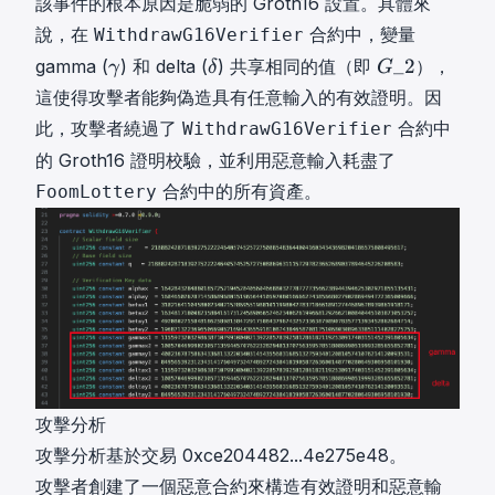
該事件的根本原因是脆弱的 Groth16 設置。具體來
說，在
合約中，變量
WithdrawG16Verifier
γ
δ
G
_
2
gamma (
) 和 delta (
) 共享相同的值（即
），
γ
δ
G
\
\
_
這使得攻擊者能夠偽造具有任意輸入的有效證明。因
g
d
2
此，攻擊者繞過了
合約中
WithdrawG16Verifier
a
e
G
的 Groth16 證明校驗，並利用惡意輸入耗盡了
m
l
\
m
t
_
合約中的所有資產。
FoomLottery
a
a
{
2
}
攻擊分析
攻擊分析基於交易
0xce204482...4e275e48
。
攻擊者創建了一個惡意合約來構造有效證明和惡意輸