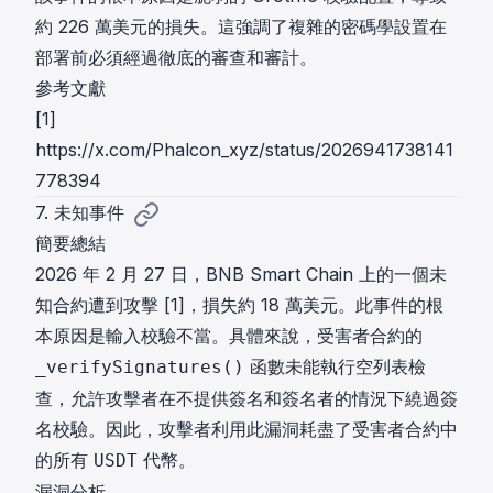
約 226 萬美元的損失。這強調了複雜的密碼學設置在
部署前必須經過徹底的審查和審計。
參考文獻
[1]
https://x.com/Phalcon_xyz/status/2026941738141
778394
7. 未知事件
簡要總結
2026 年 2 月 27 日，BNB Smart Chain 上的一個未
知合約遭到攻擊 [1]，損失約 18 萬美元。此事件的根
本原因是輸入校驗不當。具體來說，受害者合約的
函數未能執行空列表檢
_verifySignatures()
查，允許攻擊者在不提供簽名和簽名者的情況下繞過簽
名校驗。因此，攻擊者利用此漏洞耗盡了受害者合約中
的所有
代幣。
USDT
漏洞分析