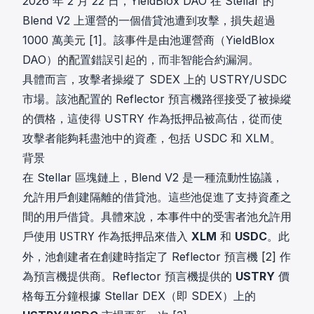
2026 年 2 月 22 日，YieldBlox DAO 在 Stellar 的
Blend V2 上運營的一個借貸池遭到攻擊，損失超過
1000 萬美元 [1]。該事件是由池運營商（YieldBlox
DAO）的配置錯誤引起的，而非智能合約漏洞。
具體而言，攻擊者操縱了 SDEX 上的 USTRY/USDC
市場。該池配置的 Reflector 預言機路徑接受了被操縱
的價格，這使得 USTRY 作為抵押品被高估，從而使
攻擊者能夠耗盡池中的資產，包括 USDC 和 XLM。
背景
在 Stellar 區塊鏈上，Blend V2 是一種流動性協議，
允許用戶創建隔離的借貸池。這些池促進了支持資產之
間的用戶借貸。具體來說，本事件中的受害者池允許用
戶使用
作為抵押品來借入
XLM
和
USDC
。此
USTRY
外，池創建者在創建時指定了 Reflector 預言機 [2] 作
為預言機提供商。Reflector 預言機提供的
USTRY
價
格每五分鐘根據 Stellar DEX（即 SDEX）上的