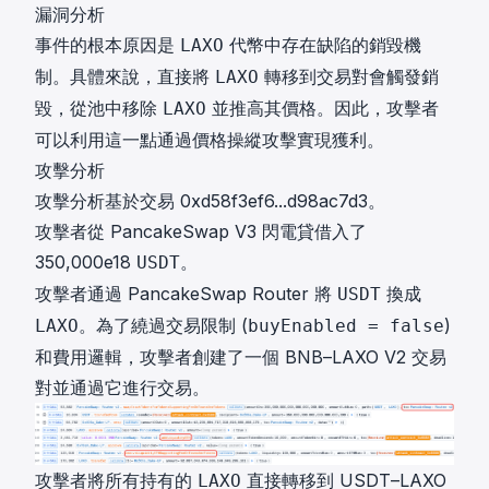
漏洞分析
事件的根本原因是
代幣中存在缺陷的銷毀機
LAXO
制。具體來說，直接將
轉移到交易對會觸發銷
LAXO
毀，從池中移除
並推高其價格。因此，攻擊者
LAXO
可以利用這一點通過價格操縱攻擊實現獲利。
攻擊分析
攻擊分析基於交易
0xd58f3ef6...d98ac7d3
。
攻擊者從 PancakeSwap V3 閃電貸借入了
350,000e18
。
USDT
攻擊者通過 PancakeSwap Router 將
換成
USDT
。為了繞過交易限制 (
)
LAXO
buyEnabled = false
和費用邏輯，攻擊者創建了一個 BNB–LAXO V2 交易
對並通過它進行交易。
攻擊者將所有持有的
直接轉移到 USDT–LAXO
LAXO