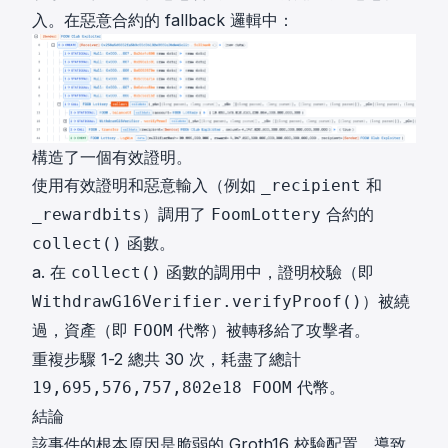
入。在惡意合約的 fallback 邏輯中：
構造了一個有效證明。
使用有效證明和惡意輸入（例如
和
_recipient
）調用了
合約的
_rewardbits
FoomLottery
函數。
collect()
a. 在
函數的調用中，證明校驗（即
collect()
）被繞
WithdrawG16Verifier.verifyProof()
過，資產（即
代幣）被轉移給了攻擊者。
FOOM
重複步驟 1-2 總共 30 次，耗盡了總計
代幣。
19,695,576,757,802e18 FOOM
結論
該事件的根本原因是脆弱的 Groth16 校驗配置，導致