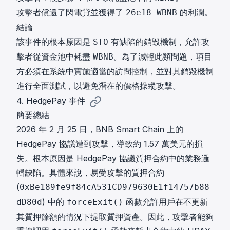
攻擊者償還了閃電貸並獲得了
的利潤。
26e18 WBNB
結論
該事件的根本原因是
有缺陷的銷毀機制，允許攻
STO
擊者從資金池中耗盡
。為了減輕此類問題，項目
WBNB
方必須在系統中實施適當的訪問控制，並對其銷毀機制
進行全面測試，以避免潛在的價格操縱攻擊。
4. HedgePay 事件
簡要總結
2026 年 2 月 25 日，BNB Smart Chain 上的
HedgePay 協議遭到攻擊，導致約 1.57 萬美元的損
失。根本原因是 HedgePay 協議質押合約中的業務邏
輯缺陷。具體來說，易受攻擊的質押合約
(
0xBe189fe9f84cA531CD979630E1f14757b88
) 中的
函數允許用戶在不更新
dD80d
forceExit()
其質押餘額的情況下提取質押資產。因此，攻擊者能夠