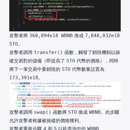
攻擊者將
換成
360,894e18 WBNB
7,848,832e18
。
STO
攻擊者調用
函數，觸發了銷毀機制以操
transfer()
縱交易對的儲備（即提高了
代幣的價格），同時
STO
將下一筆交易中要銷毀的
代幣數量設置為
STO
。
173,391e18
攻擊者調用
函數將
換成
。此步驟
swap()
STO
WBNB
允許攻擊者根據被操縱的價格獲利。
攻擊者重複步驟 4 和 5 以耗盡池中的
。
WBNB