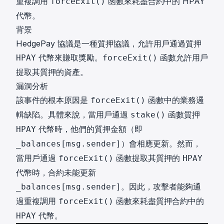
重複調用
函數來耗盡合約中的 HPAY
forceExit()
代幣。
背景
HedgePay 協議是一種質押協議，允許用戶通過質押
代幣來賺取獎勵。
函數允許用戶
HPAY
forceExit()
提取其質押的資產。
漏洞分析
該事件的根本原因是
函數中的業務邏
forceExit()
輯缺陷。具體來說，當用戶通過
函數質押
stake()
代幣時，他們的質押金額（即
HPAY
）會相應更新。然而，
_balances[msg.sender]
當用戶通過
函數提取其質押的
forceExit()
HPAY
代幣時，合約未能更新
。因此，攻擊者能夠通
_balances[msg.sender]
過重複調用
函數來耗盡質押合約中的
forceExit()
代幣。
HPAY