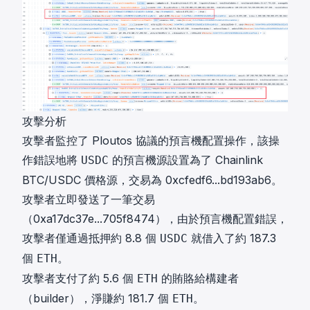
攻擊分析
攻擊者監控了 Ploutos 協議的預言機配置操作，該操
作錯誤地將
的預言機源設置為了 Chainlink
USDC
BTC/USDC 價格源，交易為
0xcfedf6...bd193ab6
。
攻擊者立即發送了一筆交易
（
0xa17dc37e...705f8474
），由於預言機配置錯誤，
攻擊者僅通過抵押約 8.8 個
就借入了約 187.3
USDC
個
。
ETH
攻擊者支付了約 5.6 個
的賄賂給構建者
ETH
（builder），淨賺約 181.7 個
。
ETH