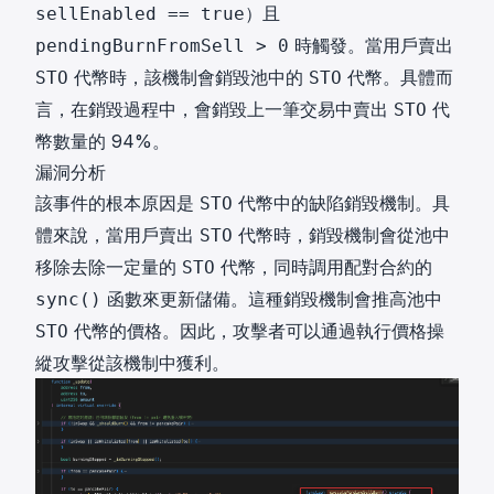
）且
sellEnabled == true
時觸發。當用戶賣出
pendingBurnFromSell > 0
代幣時，該機制會銷毀池中的
代幣。具體而
STO
STO
言，在銷毀過程中，會銷毀上一筆交易中賣出
代
STO
幣數量的 94%。
漏洞分析
該事件的根本原因是
代幣中的缺陷銷毀機制。具
STO
體來說，當用戶賣出
代幣時，銷毀機制會從池中
STO
移除去除一定量的
代幣，同時調用配對合約的
STO
函數來更新儲備。這種銷毀機制會推高池中
sync()
代幣的價格。因此，攻擊者可以通過執行價格操
STO
縱攻擊從該機制中獲利。