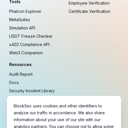
Tools
Employee Verification
Phalcon Explorer
Certificate Verification
MetaSuites
Simulation API
USDT Freeze Checker
x402 Compliance API
Web3 Companion
Resources
Audit Report
Docs
Security Incident Library
Blog
BlockSec uses cookies and other identifiers to
Research
analyze our traffic in accordance. We also share
Guides
information about your use of our site with our
Crypto Payment Playbook
analytics partners. You can choose not to allow some