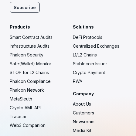
Subscribe
Products
Solutions
Smart Contract Audits
DeFi Protocols
Infrastructure Audits
Centralized Exchanges
Phalcon Security
L1/L2 Chains
Safe{Wallet} Monitor
Stablecoin Issuer
STOP for L2 Chains
Crypto Payment
Phalcon Compliance
RWA
Phalcon Network
Company
MetaSleuth
About Us
Crypto AML API
Customers
Trace.ai
Newsroom
Web3 Companion
Media Kit