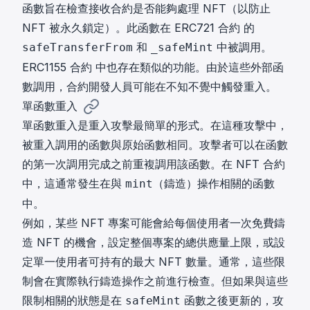
函數旨在檢查接收合約是否能夠處理 NFT（以防止
NFT 被永久鎖定）。此函數在
ERC721 合約
的
和
中被調用。
safeTransferFrom
_safeMint
ERC1155 合約
中也存在類似的功能。由於這些外部函
數調用，合約開發人員可能在不知不覺中觸發重入。
單函數重入
單函數重入是重入攻擊最簡單的形式。在這種攻擊中，
被重入調用的函數與原始函數相同。攻擊者可以在函數
的第一次調用完成之前重複調用該函數。在 NFT 合約
中，這通常發生在與
（鑄造）操作相關的函數
mint
中。
例如，某些 NFT 專案可能會給每個使用者一次免費鑄
造 NFT 的機會，設定整個專案的總供應量上限，或設
定單一使用者可持有的最大 NFT 數量。通常，這些限
制會在實際執行鑄造操作之前進行檢查。但如果與這些
限制相關的狀態是在
函數之後更新的，攻
safeMint