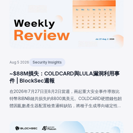
Aug 5 2026
Security Insights
~$88M損失：COLDCARD與LULA漏洞利用事
件 | BlockSec週報
在2026年7月27日至8月2日當週，兩起重大安全事件導致比
特幣和BNB鏈共損失約8800萬美元。COLDCARD硬體錢包韌
體因亂數產生器配置檢查邏輯缺陷，將種子生成導向確定性軟
體回退，致使攻擊者恢復受影響種子並盜走至少1,370
BTC（約8800萬美元）。BNB鏈上的LULA代幣因業務邏輯漏
洞損失約57.8萬美元，攻擊者觸發特權`recycle()`函數，從