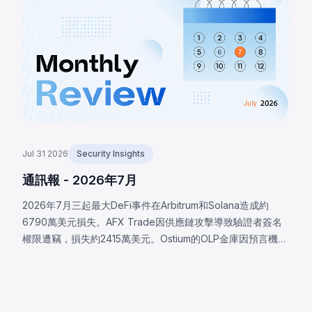
PancakeSwap V2流動池抽取LULA並操控儲備餘額，耗盡其
流動性。
Jul 31 2026
Security Insights
通訊報 - 2026年7月
2026年7月三起最大DeFi事件在Arbitrum和Solana造成約
6790萬美元損失。AFX Trade因供應鏈攻擊導致驗證者簽名
權限遭竊，損失約2415萬美元。Ostium的OLP金庫因預言機基
礎設施遭入侵，攻擊者操控價格，損失約2375萬美元。
BonkDAO攻擊者花費440萬美元取得足夠投票權，通過惡意
國庫轉移提案，損失約2000萬美元。三起事件均顯示協議安
全邊界遠超智能合約代碼本身。