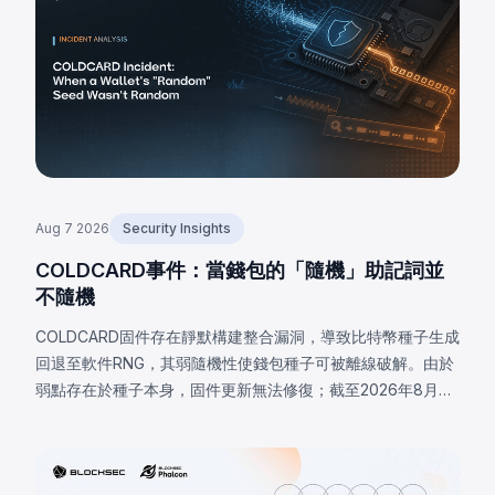
Aug 7 2026
Security Insights
COLDCARD事件：當錢包的「隨機」助記詞並
不隨機
COLDCARD固件存在靜默構建整合漏洞，導致比特幣種子生成
回退至軟件RNG，其弱隨機性使錢包種子可被離線破解。由於
弱點存在於種子本身，固件更新無法修復；截至2026年8月7
日，已確認損失達1,405 BTC（約9,100萬美元），私下估計高
達2,055 BTC。