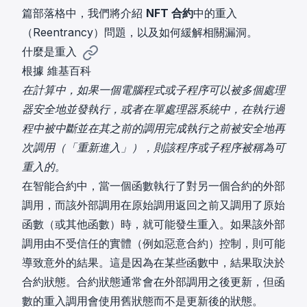
篇部落格中，我們將介紹
NFT 合約
中的重入
（Reentrancy）問題，以及如何緩解相關漏洞。
什麼是重入
根據
維基百科
在計算中，如果一個電腦程式或子程序可以被多個處理
器安全地並發執行，或者在單處理器系統中，在執行過
程中被中斷並在其之前的調用完成執行之前被安全地再
次調用（「重新進入」），則該程序或子程序被稱為可
重入的。
在智能合約中，當一個函數執行了對另一個合約的外部
調用，而該外部調用在原始調用返回之前又調用了原始
函數（或其他函數）時，就可能發生重入。如果該外部
調用由不受信任的實體（例如惡意合約）控制，則可能
導致意外的結果。這是因為在某些函數中，結果取決於
合約狀態。合約狀態通常會在外部調用之後更新，但函
數的重入調用會使用舊狀態而不是更新後的狀態。