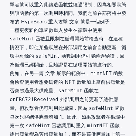
擊者就可以重入此鑄造函數並繞過限制，因為相關狀態
與該函數的第一次調用時相同。我們之前在部落格中發
布的 HypeBears 重入攻擊
文章
就是一個例子。
一種更復雜的單函數重入發生在循環中使用
函數且限制在循環開始前檢查時。在這種
safeMint
情況下，即使某些狀態在外部調用之前會自動更新，循
環中剩餘的
函數調用仍可能繞過驗證，因
safeMint
為循環已經開始，且驗證是在循環開始前進行的。
例如，在另一篇
文章
展示的範例中，
函數
mintNFT
會檢查使用者想要鑄造的 NFT 數量加上當前供應量是
否會超過最大供應量。
函數在
safeMint
外部調用之前更新了總供應
onERC721Received
量。但攻擊者仍可利用此漏洞，因為
函數
safeMint
每次只將總供應量增加 1。因此，如果攻擊者在循環中
第一次
函數調用時重入
函數，
safeMint
mintNFT
總供應量變為舊供應量加 1，而不是舊供應量加上第一