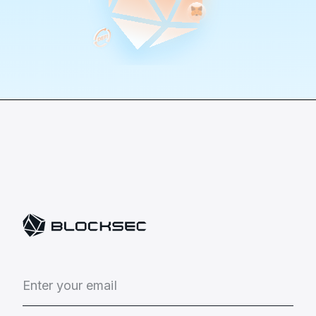
E
n
t
e
r
y
o
u
r
e
m
a
i
l