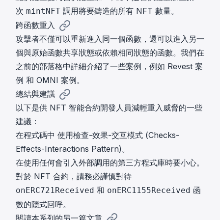
次
調用將要鑄造的所有 NFT 數量。
mintNFT
跨函數重入
攻擊者不僅可以重新進入同一個函數，還可以進入另一
個與原始函數共享狀態或依賴相同狀態的函數。我們在
之前的部落格中詳細介紹了一些案例，例如
Revest 案
例
和
OMNI 案例
。
總結與建議
以下是供 NFT 智能合約開發人員減輕重入威脅的一些
建議：
在程式碼中
使用檢查-效果-交互模式 (Checks-
Effects-Interactions Pattern)
。
在使用任何會引入外部調用的第三方程式庫時要小心。
對於 NFT 合約，請務必謹慎對待
和
函
onERC721Received
onERC1155Received
數的隱式回呼。
閱讀本系列的另一篇文章