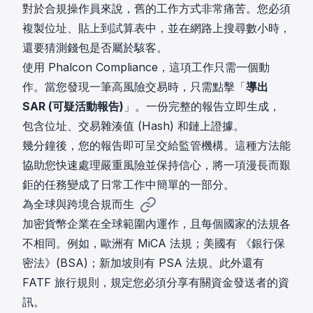
對於合規操作員來說，舊的工作方式非常痛苦。您必須
複製位址、貼上到試算表中，並在網路上搜尋數小時，
還要猜測錢包是否屬於駭客。
使用 Phalcon Compliance，這項工作只需一個動
作。當您發現一筆高風險交易時，只需點擊「
導出
SAR (可疑活動報告)
」。一份完整的報告立即生成，
包含位址、交易雜湊值 (Hash) 和鏈上證據。
幾分鐘後，您的報告即可呈交給監管機構。這種方法能
協助您快速處理嚴重風險並保持信心，將一項漫長而艱
鉅的任務變成了日常工作中簡單的一部分。
為全球與跨境合規而生
加密貨幣企業在全球範圍內運作，且每個國家的法規各
不相同。例如，歐洲有
MiCA
法規；美國有
《銀行保
密法》(BSA)
；新加坡則有
PSA 法規
。此外還有
FATF 旅行規則
，規定您必須分享有關資金發送者的資
訊。