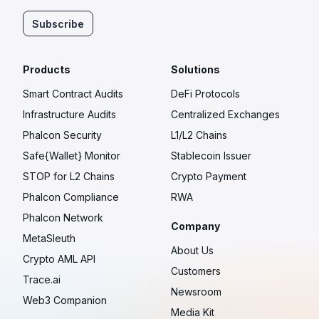
Subscribe
Products
Solutions
Smart Contract Audits
DeFi Protocols
Infrastructure Audits
Centralized Exchanges
Phalcon Security
L1/L2 Chains
Safe{Wallet} Monitor
Stablecoin Issuer
STOP for L2 Chains
Crypto Payment
Phalcon Compliance
RWA
Phalcon Network
Company
MetaSleuth
About Us
Crypto AML API
Customers
Trace.ai
Newsroom
Web3 Companion
Media Kit