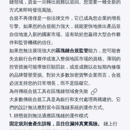
鏈領域，資金一旦轉出就難以追回。您需要一種全新的
方式來即時發現風險。
合規不再僅僅是一份法律文件，它已成為您企業的增長
引擎。如果您的合規能力強大，就能更快地推出產品並
自信地進入新的國家市場。這有助於您贏得大型合作夥
伴和監管機構的信任。
如果您無法展現強大的
區塊鏈合規監管
能力，您可能會
失去銀行合作夥伴或進入整個地區市場的資格。薄弱的
控管措施可能導致巨額罰款，或造成難以在短期內修復
的品牌聲譽受損。對於大多數加密貨幣企業而言，合規
必須支持您的日常增長，而不是阻礙它。
為何傳統合規工具在區塊鏈領域會失敗
大多數傳統合規工具是為銀行和支付處理商構建的。它
們的設計無法應對當今區塊鏈系統的運作方式。
1. 靜態規則無法適應區塊鏈的運作模式
固定規則會產生誤報，且往往漏掉真實風險。
鏈上行