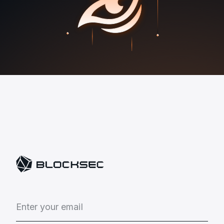
E
n
t
e
r
y
o
u
r
e
m
a
i
l