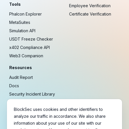
Tools
Employee Verification
Phalcon Explorer
Certificate Verification
MetaSuites
Simulation API
USDT Freeze Checker
x402 Compliance API
Web3 Companion
Resources
Audit Report
Docs
Security Incident Library
Blog
BlockSec uses cookies and other identifiers to
Research
analyze our traffic in accordance. We also share
Guides
information about your use of our site with our
Crypto Payment Playbook