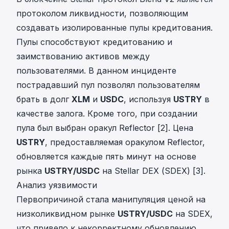
протоколом ликвидности, позволяющим
создавать изолированные пулы кредитования.
Пулы способствуют кредитованию и
заимствованию активов между
пользователями. В данном инциденте
пострадавший пул позволял пользователям
брать в долг
XLM
и
USDC
, используя
USTRY
в
качестве залога. Кроме того, при создании
пула был выбран оракул Reflector [2]. Цена
USTRY
, предоставляемая оракулом Reflector,
обновляется каждые пять минут на основе
рынка
USTRY/USDC
на Stellar DEX (SDEX) [3].
Анализ уязвимости
Первопричиной стала манипуляция ценой на
низколиквидном рынке
USTRY/USDC
на SDEX,
что привело к некорректному обновлению