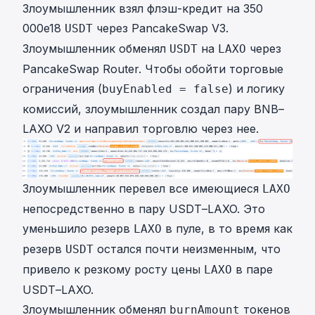
Злоумышленник взял флэш-кредит на 350
000e18
через PancakeSwap V3.
USDT
Злоумышленник обменял
на
через
USDT
LAXO
PancakeSwap Router. Чтобы обойти торговые
ограничения (
) и логику
buyEnabled = false
комиссий, злоумышленник создал пару BNB–
LAXO V2 и направил торговлю через нее.
Злоумышленник перевел все имеющиеся
LAXO
непосредственно в пару USDT–LAXO. Это
уменьшило резерв
в пуле, в то время как
LAXO
резерв
остался почти неизменным, что
USDT
привело к резкому росту цены
в паре
LAXO
USDT–LAXO.
Злоумышленник обменял
токенов
burnAmount