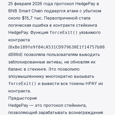
25 февраля 2026 года протокол HedgePay в
BNB Smart Chain подвергся атаке с убытком
около $15,7 тыс. Первопричиной стала
логическая ошибка в контракте стейкинга
HedgePay. Функция
уязвимого
forceExit()
контракта
(
0xBe189fe9f84cA531CD979630E1f14757b88
) позволяла пользователям выводить
dD80d
заблокированные активы, не обновляя их
баланс в стекинге. Это позволило
злоумышленнику многократно вызывать
и вывести все токены HPAY из
forceExit()
контракта.
Предыстория
HedgePay — это протокол стейкинга,
позволяющий зарабатывать вознаграждения