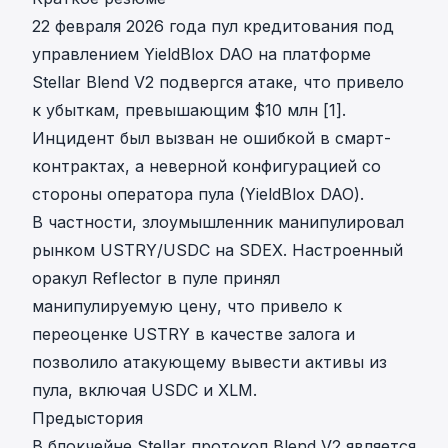
22 февраля 2026 года пул кредитования под
управлением YieldBlox DAO на платформе
Stellar Blend V2 подвергся атаке, что привело
к убыткам, превышающим $10 млн [1].
Инцидент был вызван не ошибкой в смарт-
контрактах, а неверной конфигурацией со
стороны оператора пула (YieldBlox DAO).
В частности, злоумышленник манипулировал
рынком USTRY/USDC на SDEX. Настроенный
оракул Reflector в пуле принял
манипулируемую цену, что привело к
переоценке USTRY в качестве залога и
позволило атакующему вывести активы из
пула, включая USDC и XLM.
Предыстория
В блокчейне Stellar протокол Blend V2 является