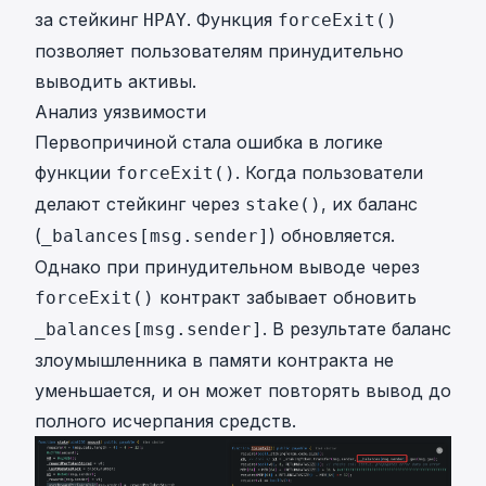
за стейкинг
. Функция
HPAY
forceExit()
позволяет пользователям принудительно
выводить активы.
Анализ уязвимости
Первопричиной стала ошибка в логике
функции
. Когда пользователи
forceExit()
делают стейкинг через
, их баланс
stake()
(
) обновляется.
_balances[msg.sender]
Однако при принудительном выводе через
контракт забывает обновить
forceExit()
. В результате баланс
_balances[msg.sender]
злоумышленника в памяти контракта не
уменьшается, и он может повторять вывод до
полного исчерпания средств.