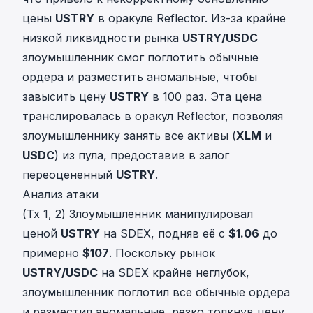
цены
USTRY
в оракуле Reflector. Из-за крайне
низкой ликвидности рынка
USTRY/USDC
злоумышленник смог поглотить обычные
ордера и разместить аномальные, чтобы
завысить цену
USTRY
в 100 раз. Эта цена
транслировалась в оракул Reflector, позволяя
злоумышленнику занять все активы (
XLM
и
USDC
) из пула, предоставив в залог
переоцененный
USTRY
.
Анализ атаки
(Tx 1, 2) Злоумышленник манипулировал
ценой
USTRY
на SDEX, подняв её с
$1.06
до
примерно
$107
. Поскольку рынок
USTRY/USDC
на SDEX крайне неглубок,
злоумышленник поглотил все обычные ордера
и разместил аномальные, резко толкнув цену