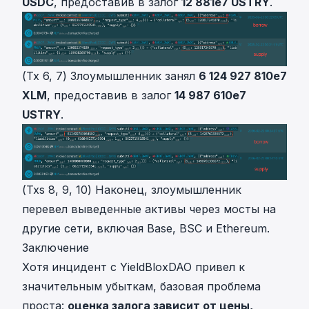
USDC
, предоставив в залог
12 881e7 USTRY
.
(Tx 6, 7) Злоумышленник занял
6 124 927 810e7
XLM
, предоставив в залог
14 987 610e7
USTRY
.
(Txs 8, 9, 10) Наконец, злоумышленник
перевел выведенные активы через мосты на
другие сети, включая Base, BSC и Ethereum.
Заключение
Хотя инцидент с YieldBloxDAO привел к
значительным убыткам, базовая проблема
проста:
оценка залога зависит от цены,