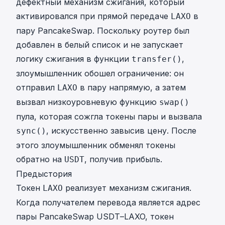
дефектный механизм сжигания, который
активировался при прямой передаче
в
LAXO
пару PancakeSwap. Поскольку роутер был
добавлен в белый список и не запускает
логику сжигания в функции
,
transfer()
злоумышленник обошел ограничение: он
отправил
в пару напрямую, а затем
LAXO
вызвал низкоуровневую функцию
swap()
пула, которая сожгла токены пары и вызвала
, искусственно завысив цену. После
sync()
этого злоумышленник обменял токены
обратно на
, получив прибыль.
USDT
Предыстория
Токен
реализует механизм сжигания.
LAXO
Когда получателем перевода является адрес
пары PancakeSwap USDT–LAXO, токен