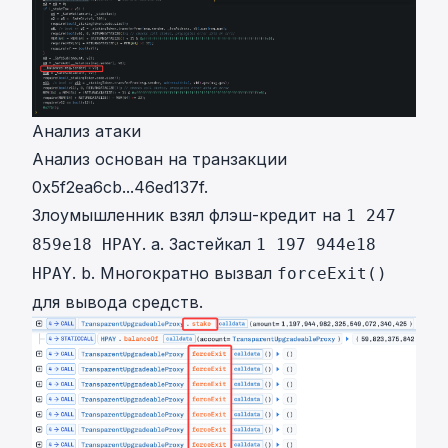
Анализ атаки
Анализ основан на транзакции
0x5f2ea6cb...46ed137f
.
Злоумышленник взял флэш-кредит на
1 247
. a. Застейкал
859e18 HPAY
1 197 944e18
. b. Многократно вызвал
HPAY
forceExit()
для вывода средств.