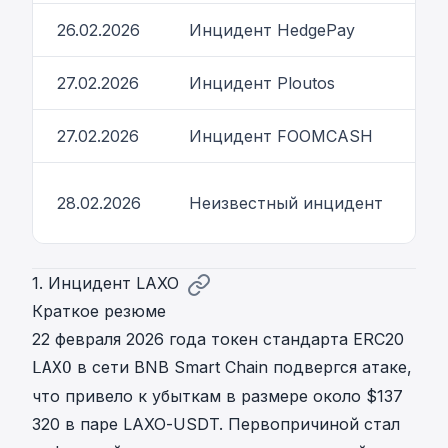
26.02.2026
Инцидент HedgePay
О
27.02.2026
Инцидент Ploutos
Н
27.02.2026
Инцидент FOOMCASH
О
Н
28.02.2026
Неизвестный инцидент
в
1. Инцидент LAXO
Краткое резюме
22 февраля 2026 года токен стандарта ERC20
в сети BNB Smart Chain подвергся атаке,
LAXO
что привело к убыткам в размере около $137
320 в паре LAXO-USDT. Первопричиной стал