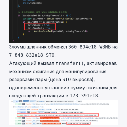
Злоумышленник обменял
на
360 894e18 WBNB
.
7 848 832e18 STO
Атакующий вызвал
, активировав
transfer()
механизм сжигания для манипулирования
резервами пары (цена
выросла),
STO
одновременно установив сумму сжигания для
следующей транзакции в
.
173 391e18