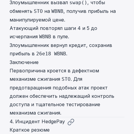
Злоумышленник вызвал
, чтобы
swap()
обменять
на
, получив прибыль на
STO
WBNB
манипулируемой цене.
Атакующий повторял шаги 4 и 5 до
исчерпания
в пуле.
WBNB
Злоумышленник вернул кредит, сохранив
прибыль в
.
26e18 WBNB
Заключение
Первопричина кроется в дефектном
механизме сжигания
. Для
STO
предотвращения подобных атак проект
должен обеспечить надлежащий контроль
доступа и тщательное тестирование
механизма сжигания.
4. Инцидент HedgePay
Краткое резюме