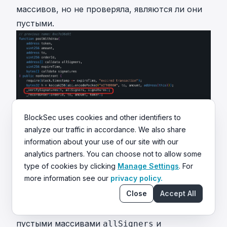
массивов, но не проверяла, являются ли они
пустыми.
BlockSec uses cookies and other identifiers to
analyze our traffic in accordance. We also share
information about your use of our site with our
analytics partners. You can choose not to allow some
type of cookies by clicking
Manage Settings
. For
more information see our
privacy policy.
Close
Accept All
Анализ атаки
Злоумышленник вызвал
с
poolWithdraw()
пустыми массивами
и
allSigners