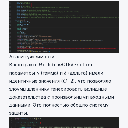
Анализ уязвимости
В контракте
WithdrawG16Verifier
γ
δ
параметры
(гамма) и
(дельта) имели
γ
δ
\
\
G
_
2
идентичные значения (
), что позволяло
G
g
d
_
злоумышленнику генерировать валидные
a
e
2
доказательства с произвольными входными
m
l
G
m
t
данными. Это полностью обошло систему
\
a
a
_
защиты.
{
2