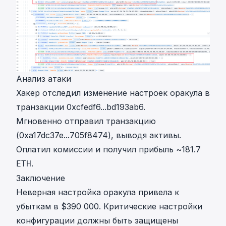
Анализ атаки
Хакер отследил изменение настроек оракула в
транзакции
0xcfedf6...bd193ab6
.
Мгновенно отправил транзакцию
(
0xa17dc37e...705f8474
), выводя активы.
Оплатил комиссии и получил прибыль ~181.7
.
ETH
Заключение
Неверная настройка оракула привела к
убыткам в $390 000. Критические настройки
конфигурации должны быть защищены