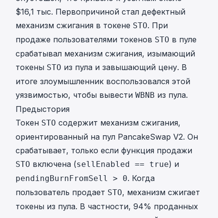
$16,1 тыс. Первопричиной стал дефектный
механизм сжигания в токене
. При
STO
продаже пользователями токенов
в пуле
STO
срабатывал механизм сжигания, изымающий
токены
из пула и завышающий цену. В
STO
итоге злоумышленник воспользовался этой
уязвимостью, чтобы вывести
из пула.
WBNB
Предыстория
Токен
содержит механизм сжигания,
STO
ориентированный на пул PancakeSwap V2. Он
срабатывает, только если функция продажи
включена (
) и
STO
sellEnabled == true
. Когда
pendingBurnFromSell > 0
пользователь продает
, механизм сжигает
STO
токены из пула. В частности, 94% проданных