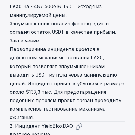
на ~487 500e18
, исходя из
LAXO
USDT
манипулируемой цены.
Злоумышленник погасил флэш-кредит и
оставил остаток
в качестве прибыли.
USDT
Заключение
Первопричина инцидента кроется в
дефектном механизме сжигания
,
LAXO
который позволяет злоумышленникам
выводить
из пула через манипуляцию
USDT
ценой. Инцидент привел к убыткам в размере
около $137,3 тыс. Для предотвращения
подобных проблем проект обязан проводить
комплексное тестирование механизма
сжигания.
2. Инцидент YieldBloxDAO
Краткое резюме