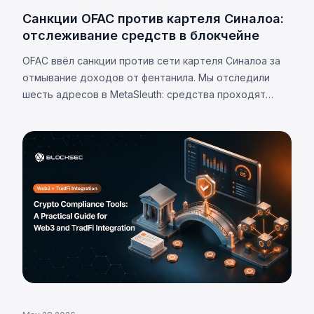
Санкции OFAC против картеля Синалоа:
отслеживание средств в блокчейне
OFAC ввёл санкции против сети картеля Синалоа за
отмывание доходов от фентанила. Мы отследили
шесть адресов в MetaSleuth: средства проходят
почти исключительно через депозитные адреса
централизованных бирж.