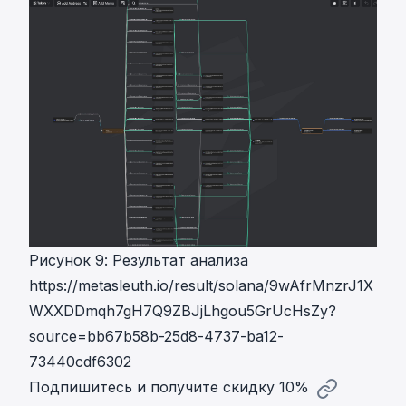
Рисунок 9: Результат анализа
https://metasleuth.io/result/solana/9wAfrMnzrJ1X
WXXDDmqh7gH7Q9ZBJjLhgou5GrUcHsZy?
source=bb67b58b-25d8-4737-ba12-
73440cdf6302
Подпишитесь и получите скидку 10%