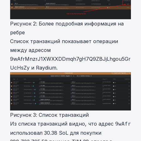
Рисунок 2: Более подробная информация на
ребре
Список транзакций показывает операции
между адресом
9wAfrMnzrJ1XWXXDDmqh7gH7Q9ZBJjLhgou5Gr
UcHsZy и Raydium.
Рисунок 3: Список транзакций
Из списка транзакций видно, что адрес
9wAfr
использовал 30.38 SoL для покупки