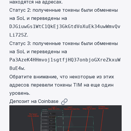
находятся на адресах.
Статус 2: полученные токены были обменены
на SoL и переведены на
DJGiuwGs1WtC1QkEj3GkGtdVoXuEk34uwWmvQv
.
Li72SZ
Статус 3: полученные токены были обменены
на SoL и переведены на
Pa3AzeK4HHmvoj1sgtfjHQ37onbjoGXreZkxuW
.
8uE4w
Обратите внимание, что некоторые из этих
адресов перевели токены TIM на еще один
уровень.
Депозит на Coinbase