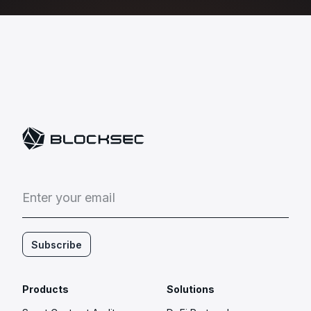
E
n
t
e
r
y
o
u
r
e
m
a
i
l
Subscribe
Products
Solutions