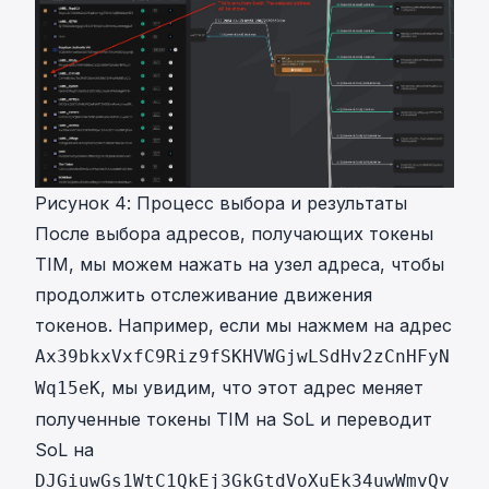
Рисунок 4: Процесс выбора и результаты
После выбора адресов, получающих токены
TIM, мы можем нажать на узел адреса, чтобы
продолжить отслеживание движения
токенов. Например, если мы нажмем на адрес
Ax39bkxVxfC9Riz9fSKHVWGjwLSdHv2zCnHFyN
, мы увидим, что этот адрес меняет
Wq15eK
полученные токены TIM на SoL и переводит
SoL на
DJGiuwGs1WtC1QkEj3GkGtdVoXuEk34uwWmvQv