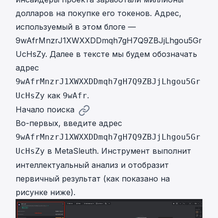
долларов на покупке его токенов. Адрес,
используемый в этом блоге —
9wAfrMnzrJ1XWXXDDmqh7gH7Q9ZBJjLhgou5Gr
UcHsZy
. Далее в тексте мы будем обозначать
адрес
9wAfrMnzrJ1XWXXDDmqh7gH7Q9ZBJjLhgou5Gr
как
.
UcHsZy
9wAfr
Начало поиска
Во-первых, введите адрес
9wAfrMnzrJ1XWXXDDmqh7gH7Q9ZBJjLhgou5Gr
в MetaSleuth. Инструмент выполнит
UcHsZy
интеллектуальный анализ и отобразит
первичный результат (как показано на
рисунке ниже).