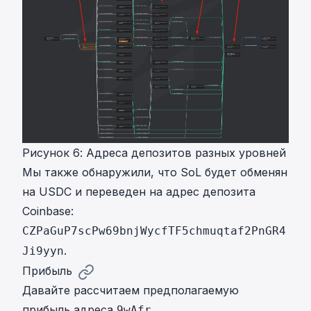
Рисунок 6: Адреса депозитов разных уровней
Мы также обнаружили, что SoL будет обменян
на USDC и переведен на адрес депозита
Coinbase:
CZPaGuP7scPw69bnjWycfTF5chmuqtaf2PnGR4
.
Ji9yyn
Прибыль
Давайте рассчитаем предполагаемую
прибыль адреса
.
9wAfr