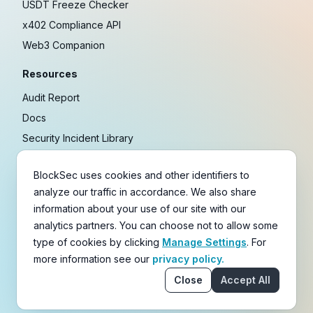
USDT Freeze Checker
x402 Compliance API
Web3 Companion
Resources
Audit Report
Docs
Security Incident Library
Blog
BlockSec uses cookies and other identifiers to
Research
analyze our traffic in accordance. We also share
Guides
information about your use of our site with our
Crypto Payment Playbook
analytics partners. You can choose not to allow some
type of cookies by clicking
Manage Settings
. For
Copyright © 2021-
2026
BlockSec
more information see our
privacy policy.
Terms
&
Policies
&
Disclaimer
Close
Accept All
email
X
Telegram
YouTube
Linkedin
GitHub