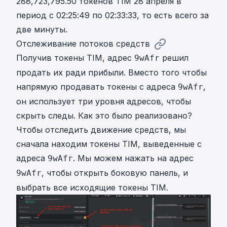
288,723,795.50 токенов TIM 28 апреля в
период с 02:25:49 по 02:33:33, то есть всего за
две минуты.
Отслеживание потоков средств
Получив токены TIM, адрес
решил
9wAfr
продать их ради прибыли. Вместо того чтобы
напрямую продавать токены с адреса
,
9wAfr
он использует три уровня адресов, чтобы
скрыть следы. Как это было реализовано?
Чтобы отследить движение средств, мы
сначала находим токены TIM, выведенные с
адреса
. Мы можем нажать на адрес
9wAfr
, чтобы открыть боковую панель, и
9wAfr
выбрать все исходящие токены TIM.