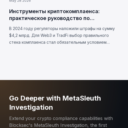
May 28 2026
Инструменты криптокомплаенса:
практическое руководство по
интеграции Web3 и TradFi
В 2024 году регуляторы наложили штрафы на сумму
$4,2 млрд. Для Web3 и TradFi выбор правильного
стека комплаенса стал обязательным условием
выживания.
Go Deeper with MetaSleuth
Investigation
Extend your crypto compliance capabilities with
Blocksec's MetaSleuth Investigation, the first