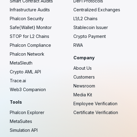
Smart Contract Audits
DeFi Protocols
Infrastructure Audits
Centralized Exchanges
Phalcon Security
L1/L2 Chains
Safe{Wallet} Monitor
Stablecoin Issuer
STOP for L2 Chains
Crypto Payment
Phalcon Compliance
RWA
Phalcon Network
Company
MetaSleuth
About Us
Crypto AML API
Customers
Trace.ai
Newsroom
Web3 Companion
Media Kit
Tools
Employee Verification
Phalcon Explorer
Certificate Verification
MetaSuites
Simulation API