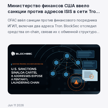
Министерство финансов США ввело
санкции против адресов ISIS в сети Tron
в рамках расследования
OFAC ввёл санкции против финансового посредника
финансирования терроризма
ИГИЛ, включая два адреса Tron. BlockSec отследил
средства on-chain, связав их с обменной структурой,
аффилированной с ХАМАС.
Jun 11 2026