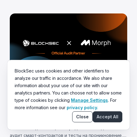
BlockSec uses cookies and other identifiers to
analyze our traffic in accordance. We also share
information about your use of our site with our
Mar 18 2026
Partnership
analytics partners. You can choose not to allow some
type of cookies by clicking
Manage Settings
. For
Создание безопасной платежной сети
more information see our
privacy policy.
на базе стейблкоинов: партнерство
BlockSec и Morph
Close
Accept All
BlockSec стала официальным аудитором Morph
Accelerator ($150 млн). Мы предлагаем скидки на
аудит смарт-контрактов и тесты на проникновение,