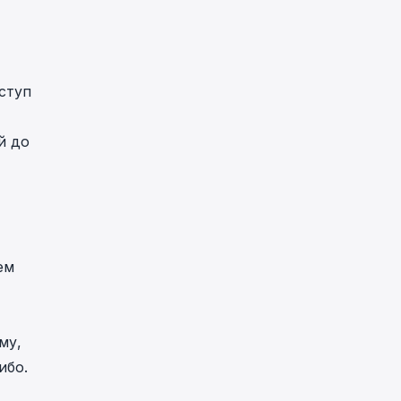
ступ
й до
ем
му,
ибо.