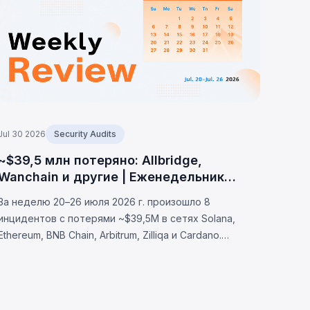
Jul 30 2026
Security Audits
~$39,5 млн потеряно: Allbridge,
Wanchain и другие | Еженедельник
BlockSec
За неделю 20–26 июля 2026 г. произошло 8
инцидентов с потерями ~$39,5M в сетях Solana,
Ethereum, BNB Chain, Arbitrum, Zilliqa и Cardano.
Allbridge Core (~$1,65M): уязвимость валидации
Solana. Wanchain (~$500K), Zilliqa (~$400K), Lien
Finance (~$542K).