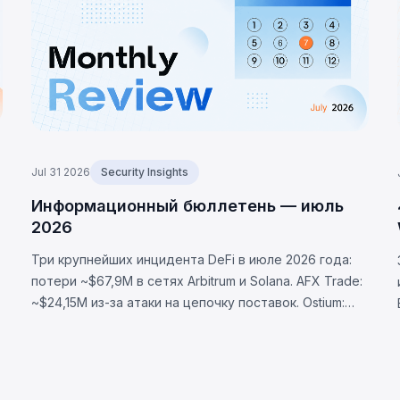
Jul 31 2026
Security Insights
D
Информационный бюллетень — июль
2026
Три крупнейших инцидента DeFi в июле 2026 года:
потери ~$67,9M в сетях Arbitrum и Solana. AFX Trade:
~$24,15M из-за атаки на цепочку поставок. Ostium:
~$23,75M через скомпрометированный оракул.
BonkDAO: ~$20M через захват голосования за $4,4M.