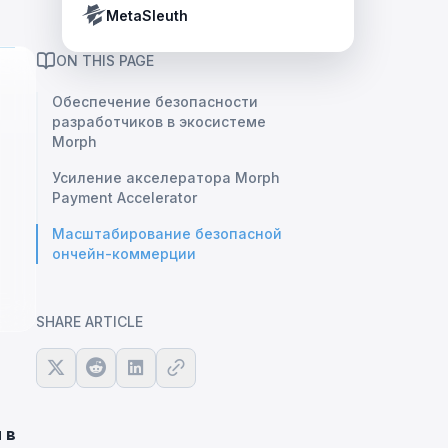
Crypto Payment Compliance Handbook
Tether’s blacklist in real time.
MetaSleuth
ON THIS PAGE
Обеспечение безопасности
разработчиков в экосистеме
Morph
Усиление акселератора Morph
Payment Accelerator
Масштабирование безопасной
ончейн-коммерции
SHARE ARTICLE
 в