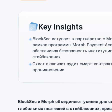
cha
Phalcon Explorer
Visualize, simulate, and debug on-
Cr
chain transactions with an intuitive
Add
interface.
scr
Key Insights
BlockSec вступает в партнёрство с M
рамках программы Morph Payment Acce
обеспечивая безопасность институцио
стейблкоинах.
Охват включает аудит смарт-контракт
проникновение
BlockSec и Morph объединяют усилия для 
глобальных платежей в стейблкоинах, при