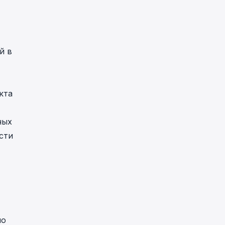
й в
кта
ных
сти
по