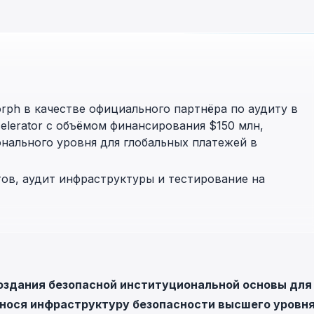
in investigations.
ypto AML API
ress labels, risk scoring, and
eening APIs for crypto compliance.
orph в качестве официального партнёра по аудиту в
lerator с объёмом финансирования $150 млн,
нального уровня для глобальных платежей в
ов, аудит инфраструктуры и тестирование на
создания безопасной институциональной основы для
внося инфраструктуру безопасности высшего уровня