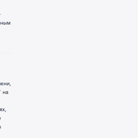
-
тным
мени,
 на
ях,
е
в