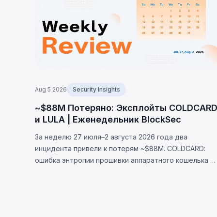
Aug 5 2026
Security Insights
~$88M Потеряно: Эксплойты COLDCAR
и LULA | Еженедельник BlockSec
За неделю 27 июля–2 августа 2026 года два
инцидента привели к потерям ~$88M. COLDCARD:
ошибка энтропии прошивки аппаратного кошелька —
неверная проверка макроса RNG направляла
генерацию сида на детерминированный фолбэк,
позволив украсть 1370 BTC (~$88M). LULA (BNB
Chain): логическая уязвимость позволила вызвать