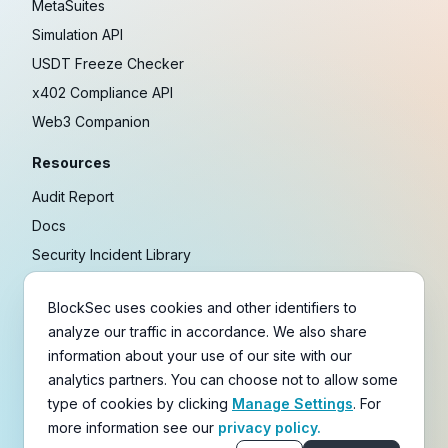
MetaSuites
Simulation API
USDT Freeze Checker
x402 Compliance API
Web3 Companion
Resources
Audit Report
Docs
Security Incident Library
Blog
BlockSec uses cookies and other identifiers to
Research
analyze our traffic in accordance. We also share
Guides
information about your use of our site with our
Crypto Payment Playbook
analytics partners. You can choose not to allow some
type of cookies by clicking
Manage Settings
. For
Copyright © 2021-
2026
BlockSec
more information see our
privacy policy.
Terms
&
Policies
&
Disclaimer