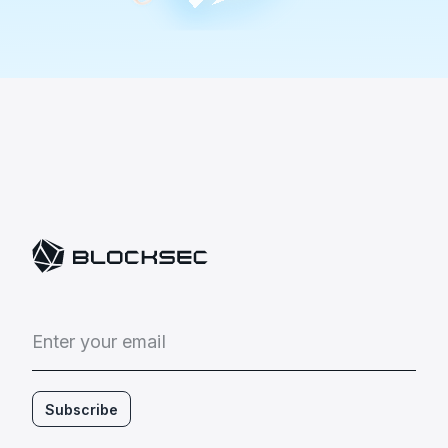
E
n
t
e
r
y
o
u
r
e
m
a
i
l
Subscribe