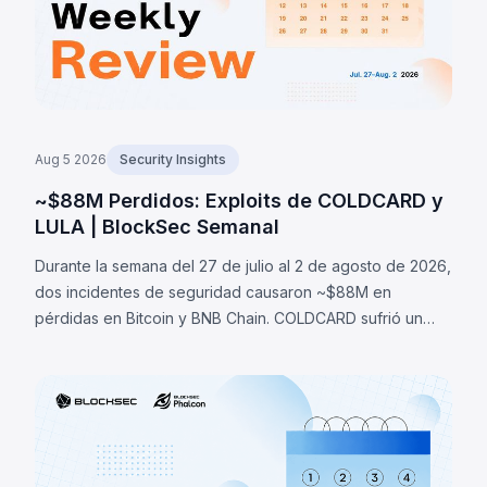
Aug 5 2026
Security Insights
~$88M Perdidos: Exploits de COLDCARD y
LULA | BlockSec Semanal
Durante la semana del 27 de julio al 2 de agosto de 2026,
dos incidentes de seguridad causaron ~$88M en
pérdidas en Bitcoin y BNB Chain. COLDCARD sufrió un
fallo de entropía en firmware que permitió recuperar
seeds y robar ~1,370 BTC (~$88M). LULA perdió ~$578K
por una falla lógica.