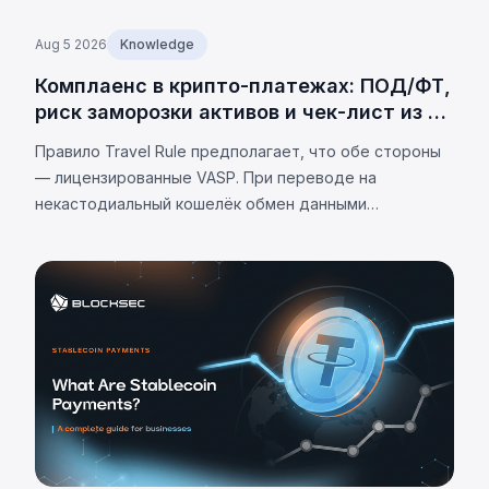
Aug 5 2026
Knowledge
Комплаенс в крипто-платежах: ПОД/ФТ,
риск заморозки активов и чек-лист из 7
пунктов
Правило Travel Rule предполагает, что обе стороны
— лицензированные VASP. При переводе на
некастодиальный кошелёк обмен данными
невозможен. Как закрыть этот пробел, почему
заморозка стейблкоинов заложена в протокол, и
чеклист из 7 пунктов.