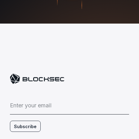
E
n
t
e
r
y
o
u
r
e
m
a
i
l
Subscribe