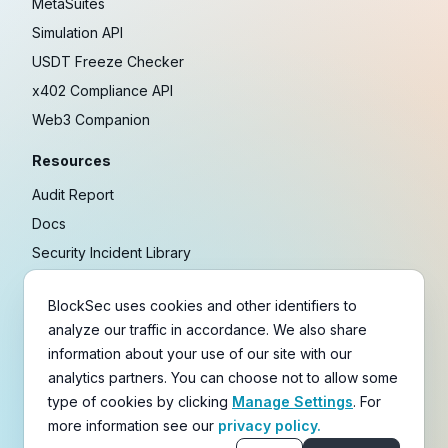
MetaSuites
Simulation API
USDT Freeze Checker
x402 Compliance API
Web3 Companion
Resources
Audit Report
Docs
Security Incident Library
Blog
BlockSec uses cookies and other identifiers to
Research
analyze our traffic in accordance. We also share
Guides
information about your use of our site with our
Crypto Payment Playbook
analytics partners. You can choose not to allow some
type of cookies by clicking
Manage Settings
. For
Copyright © 2021-
2026
BlockSec
more information see our
privacy policy.
Terms
&
Policies
&
Disclaimer