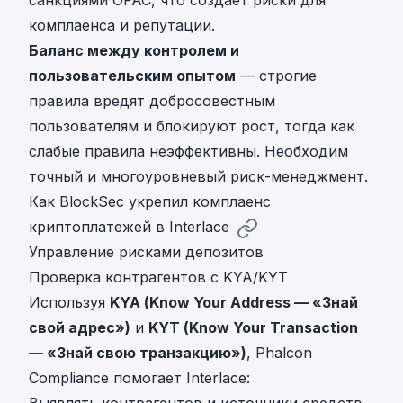
санкциями OFAC, что создает риски для
комплаенса и репутации.
Баланс между контролем и
пользовательским опытом
— строгие
правила вредят добросовестным
пользователям и блокируют рост, тогда как
слабые правила неэффективны. Необходим
точный и многоуровневый риск-менеджмент.
Как BlockSec укрепил комплаенс
криптоплатежей в Interlace
Управление рисками депозитов
Проверка контрагентов с KYA/KYT
Используя
KYA (Know Your Address — «Знай
свой адрес»)
и
KYT (Know Your Transaction
— «Знай свою транзакцию»)
, Phalcon
Compliance помогает Interlace: