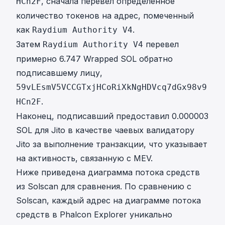
, сначала перевел определенное
HCn2F
количество токенов на адрес, помеченный
как
.
Raydium Authority V4
Затем
перевел
Raydium Authority V4
примерно 6.747 Wrapped SOL обратно
подписавшему лицу,
59vLEsmV5VCCGTxjHCoRiXkNgHDVcq7dGx98v9
.
HCn2F
Наконец, подписавший предоставил 0.000003
SOL для Jito в качестве чаевых валидатору
Jito за выполнение транзакции, что указывает
на активность, связанную с MEV.
Ниже приведена диаграмма потока средств
из Solscan для сравнения. По сравнению с
Solscan, каждый адрес на диаграмме потока
средств в Phalcon Explorer уникально