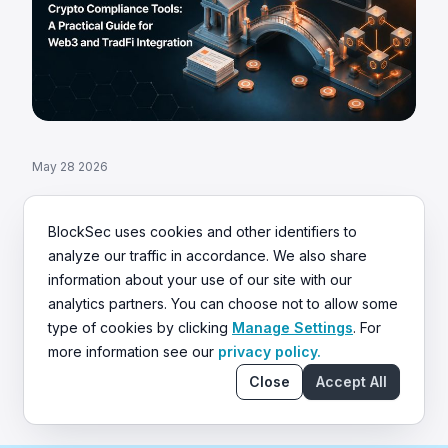
May 28 2026
Инструменты криптокомплаенса:
практическое руководство по
BlockSec uses cookies and other identifiers to
интеграции Web3 и TradFi
analyze our traffic in accordance. We also share
В 2024 году регуляторы наложили штрафы на сумму
information about your use of our site with our
$4,2 млрд. Для Web3 и TradFi выбор правильного
analytics partners. You can choose not to allow some
стека комплаенса стал обязательным условием
type of cookies by clicking
Manage Settings
. For
выживания.
more information see our
privacy policy.
Close
Accept All