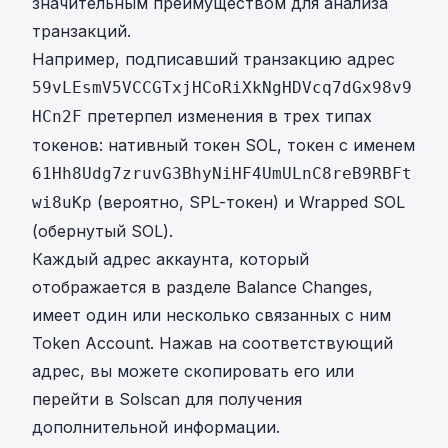
значительным преимуществом для анализа
транзакций.
Например, подписавший транзакцию адрес
59vLEsmV5VCCGTxjHCoRiXkNgHDVcq7dGx98v9
претерпел изменения в трех типах
HCn2F
токенов: нативный токен SOL, токен с именем
61Hh8Udg7zruvG3BhyNiHF4UmULnC8reB9RBFt
(вероятно, SPL-токен) и Wrapped SOL
wi8uKp
(обернутый SOL).
Каждый адрес аккаунта, который
отображается в разделе Balance Changes,
имеет один или несколько связанных с ним
Token Account. Нажав на соответствующий
адрес, вы можете скопировать его или
перейти в Solscan для получения
дополнительной информации.