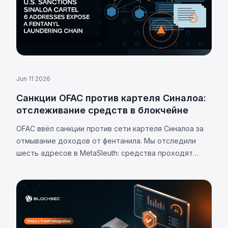
Jun 11 2026
Санкции OFAC против картеля Синалоа:
отслеживание средств в блокчейне
OFAC ввёл санкции против сети картеля Синалоа за
отмывание доходов от фентанила. Мы отследили
шесть адресов в MetaSleuth: средства проходят
почти исключительно через депозитные адреса
централизованных бирж.