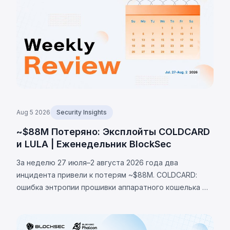
Aug 5 2026
Security Insights
~$88M Потеряно: Эксплойты COLDCARD
и LULA | Еженедельник BlockSec
За неделю 27 июля–2 августа 2026 года два
инцидента привели к потерям ~$88M. COLDCARD:
ошибка энтропии прошивки аппаратного кошелька —
неверная проверка макроса RNG направляла
генерацию сида на детерминированный фолбэк,
позволив украсть 1370 BTC (~$88M). LULA (BNB Chain):