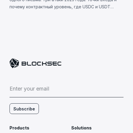
почему контрактный уровень, где USDC и USDT
различаются, теперь является вашей уязвимостью.
E
n
t
e
r
y
o
u
r
e
m
a
i
l
Subscribe
Products
Solutions