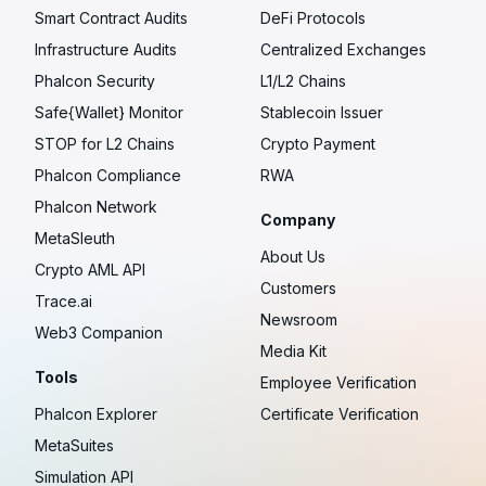
Smart Contract Audits
DeFi Protocols
Infrastructure Audits
Centralized Exchanges
Phalcon Security
L1/L2 Chains
Safe{Wallet} Monitor
Stablecoin Issuer
STOP for L2 Chains
Crypto Payment
Phalcon Compliance
RWA
Phalcon Network
Company
MetaSleuth
About Us
Crypto AML API
Customers
Trace.ai
Newsroom
Web3 Companion
Media Kit
Tools
Employee Verification
Phalcon Explorer
Certificate Verification
MetaSuites
Simulation API