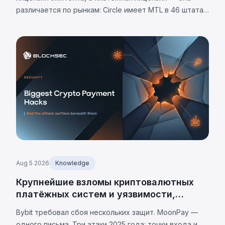
различается по рынкам: Circle имеет MTL в 46 штатах
США. Требования юрисдикций и 8 универсальных
обязательств.
Aug 5 2026
Knowledge
Крупнейшие взломы криптовалютных
платёжных систем и уязвимости,
лежащие в их основе
Bybit требовал сбоя нескольких защит. MoonPay —
одного письма. Три атаки 2025 года: точки входа и