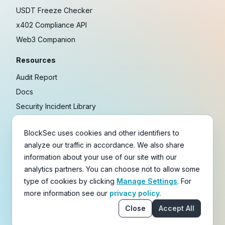
USDT Freeze Checker
x402 Compliance API
Web3 Companion
Resources
Audit Report
Docs
Security Incident Library
Blog
BlockSec uses cookies and other identifiers to
Research
analyze our traffic in accordance. We also share
Guides
information about your use of our site with our
Crypto Payment Playbook
analytics partners. You can choose not to allow some
type of cookies by clicking
Manage Settings
. For
Copyright © 2021-
2026
BlockSec
more information see our
privacy policy.
Terms
&
Policies
&
Disclaimer
Close
Accept All
email
X
Telegram
YouTube
Linkedin
GitHub