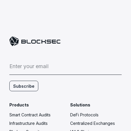
E
n
t
e
r
y
o
u
r
e
m
a
i
l
Subscribe
Products
Solutions
Smart Contract Audits
DeFi Protocols
Infrastructure Audits
Centralized Exchanges