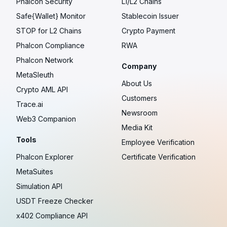
Phalcon Security
L1/L2 Chains
Safe{Wallet} Monitor
Stablecoin Issuer
STOP for L2 Chains
Crypto Payment
Phalcon Compliance
RWA
Phalcon Network
Company
MetaSleuth
About Us
Crypto AML API
Customers
Trace.ai
Newsroom
Web3 Companion
Media Kit
Tools
Employee Verification
Phalcon Explorer
Certificate Verification
MetaSuites
Simulation API
USDT Freeze Checker
x402 Compliance API