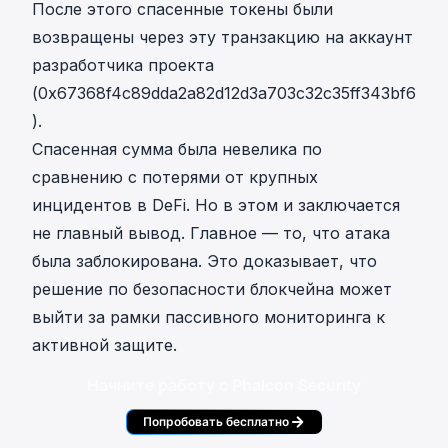
После этого спасенные токены были
возвращены через
эту транзакцию
на аккаунт
разработчика проекта
(
0x67368f4c89dda2a82d12d3a703c32c35ff343bf6
).
Спасенная сумма была невелика по
сравнению с потерями от крупных
инцидентов в DeFi. Но в этом и заключается
не главный вывод. Главное — то, что атака
была заблокирована. Это доказывает, что
решение по безопасности блокчейна может
выйти за рамки пассивного мониторинга к
активной защите.
Начните работу с Phalcon Security
Попробовать бесплатно