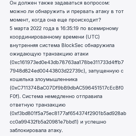
Он должен также задаваться вопросом:
можно ли обнаружить и прервать атаку в тот
момент, когда она еще происходит?
5 марта 2022 года в 16:35:19 по всемирному
координированному времени (UTC)
внутренняя система BlockSec обнаружила
ожидающую транзакцию атаки
(
0xc161973ed0e43db78763aa178be311733d4ffb7
7948d824ed00443803d22739c
), запущенную с
кошелька злоумышленника
(
0xC711374BaC07Df9bB9dbAC596451517cEcBf0
F0f
). Система немедленно отправила
ответную транзакцию
(
0xf3bd801f5a75ec8177af654374f2901b5ad928ab
cc0a99432fb5a20981e7bbd1
) и успешно
заблокировала атаку.