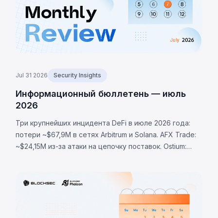
Jul 31 2026
Security Insights
Информационный бюллетень — июль
2026
Три крупнейших инцидента DeFi в июле 2026 года:
потери ~$67,9M в сетях Arbitrum и Solana. AFX Trade:
~$24,15M из-за атаки на цепочку поставок. Ostium:
~$23,75M через скомпрометированный оракул.
BonkDAO: ~$20M через захват голосования за $4,4M.