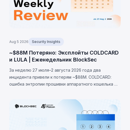
Aug 5 2026
Security Insights
~$88M Потеряно: Эксплойты COLDCARD
и LULA | Еженедельник BlockSec
За неделю 27 июля–2 августа 2026 года два
инцидента привели к потерям ~$88M. COLDCARD:
ошибка энтропии прошивки аппаратного кошелька —
неверная проверка макроса RNG направляла
генерацию сида на детерминированный фолбэк,
позволив украсть 1370 BTC (~$88M). LULA (BNB Chain):
логическая уязвимость позволила вызвать `recycle()`,
слив ~$578K из пула PancakeSwap V2.