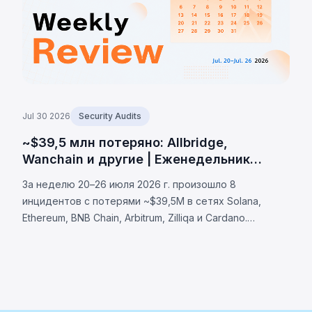
Jul 30 2026
Security Audits
~$39,5 млн потеряно: Allbridge,
Wanchain и другие | Еженедельник
BlockSec
За неделю 20–26 июля 2026 г. произошло 8
инцидентов с потерями ~$39,5M в сетях Solana,
Ethereum, BNB Chain, Arbitrum, Zilliqa и Cardano.
Allbridge Core (~$1,65M): уязвимость валидации
Solana. Wanchain (~$500K), Zilliqa (~$400K), Lien
Finance (~$542K).