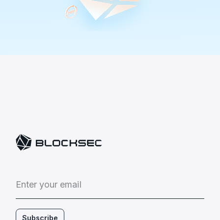
E
n
t
e
r
y
o
u
r
e
m
a
i
l
Subscribe