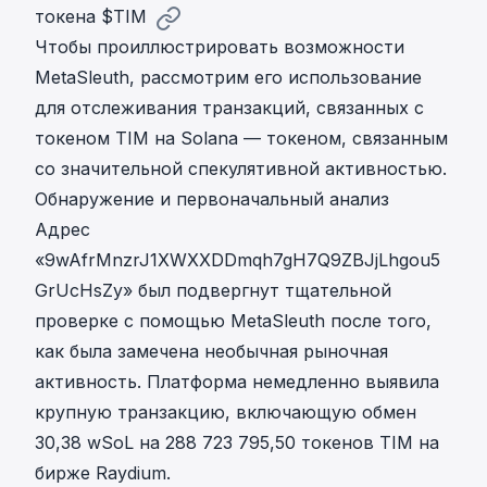
токена $TIM
Чтобы проиллюстрировать возможности
MetaSleuth, рассмотрим его использование
для отслеживания транзакций, связанных с
токеном TIM на Solana — токеном, связанным
со значительной спекулятивной активностью.
Обнаружение и первоначальный анализ
Адрес
«9wAfrMnzrJ1XWXXDDmqh7gH7Q9ZBJjLhgou5
GrUcHsZy» был подвергнут тщательной
проверке с помощью MetaSleuth после того,
как была замечена необычная рыночная
активность. Платформа немедленно выявила
крупную транзакцию, включающую обмен
30,38 wSoL на 288 723 795,50 токенов TIM на
бирже Raydium.