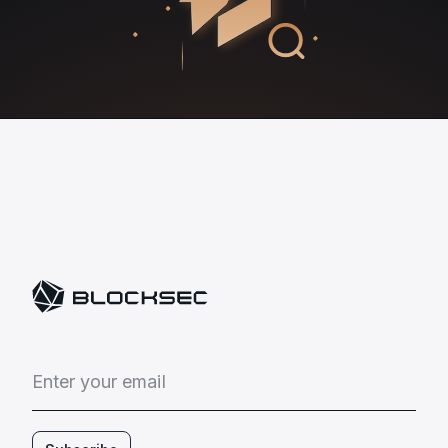
E
n
t
e
r
y
o
u
r
e
m
a
i
l