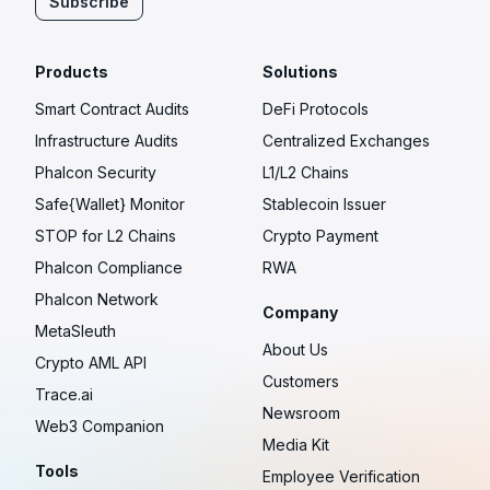
Subscribe
Products
Solutions
Smart Contract Audits
DeFi Protocols
Infrastructure Audits
Centralized Exchanges
Phalcon Security
L1/L2 Chains
Safe{Wallet} Monitor
Stablecoin Issuer
STOP for L2 Chains
Crypto Payment
Phalcon Compliance
RWA
Phalcon Network
Company
MetaSleuth
About Us
Crypto AML API
Customers
Trace.ai
Newsroom
Web3 Companion
Media Kit
Tools
Employee Verification