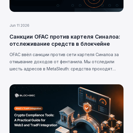
Jun 11 2026
Санкции OFAC против картеля Синалоа:
отслеживание средств в блокчейне
OFAC ввёл санкции против сети картеля Синалоа за
отмывание доходов от фентанила. Мы отследили
шесть адресов в MetaSleuth: средства проходят
почти исключительно через депозитные адреса
централизованных бирж.